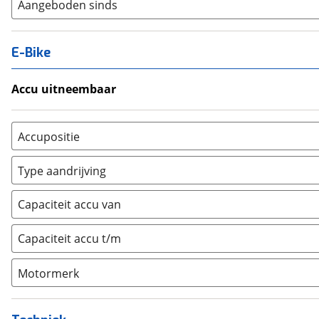
Aangeboden sinds
E-Bike
Accu uitneembaar
Ja, uitneembaar
(
0
)
Nee, vast
(
0
)
Accupositie
Bagagedrager
(
0
)
Type aandrijving
Frame
(
0
)
Achterwiel
(
0
)
Vloer
(
0
)
Capaciteit accu van
Trapas
(
0
)
Achterbank
(
0
)
Voorwiel
(
0
)
Capaciteit accu t/m
Kofferbak
(
0
)
Overig
(
0
)
Motormerk
Bosch
(
0
)
Yamaha
(
0
)