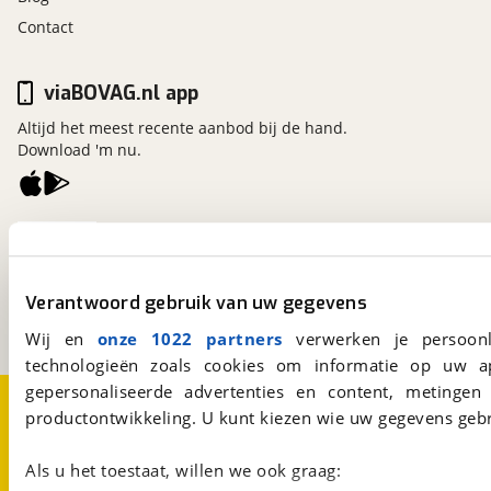
Contact
viaBOVAG.nl app
Altijd het meest recente aanbod bij de hand.
Download 'm nu.
viaBOVAG.nl
Kosterijland
15
3981 AJ
Bunnik
Verantwoord gebruik van uw gegevens
Een initiatief van
BOVAG
Wij en
onze 1022 partners
verwerken je persoonl
technologieën zoals cookies om informatie op uw a
gepersonaliseerde advertenties en content, metingen
Over viaBOVAG.nl
Disclaimer- en Privacyverklaring
productontwikkeling. U kunt kiezen wie uw gegevens gebr
Cookievoorkeuren
Vacatures
Als u het toestaat, willen we ook graag: