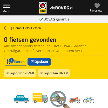
Favorieten
Menu
BOVAG garantie
|
Home
>
Fiets
>
Fietsen
0 fietsen gevonden
Alle tweedehands fietsen inclusief BOVAG Garantie,
Omruilgarantie, Afleverbeurt en 40-Puntencheck
2
Filteren
Opslaan
Bouwjaar van 2024
Bouwjaar t/m 2024