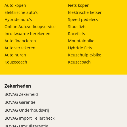
Auto kopen
Fiets kopen
Elektrische auto's
Elektrische fietsen
Hybride auto's
Speed pedelecs
Online Autoverkoopservice
Stadsfiets
Inruilwaarde berekenen
Racefiets
Auto financieren
Mountainbike
Auto verzekeren
Hybride fiets
Auto huren
Keuzehulp e-bike
Keuzecoach
Keuzecoach
Zekerheden
BOVAG Zekerheid
BOVAG Garantie
BOVAG Onderhoudsvrij
BOVAG Import Tellercheck
BOVAG Omruilgarantie