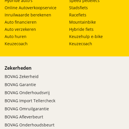
Hybride auto's
Speed pedelecs
Online Autoverkoopservice
Stadsfiets
Inruilwaarde berekenen
Racefiets
Auto financieren
Mountainbike
Auto verzekeren
Hybride fiets
Auto huren
Keuzehulp e-bike
Keuzecoach
Keuzecoach
Zekerheden
BOVAG Zekerheid
BOVAG Garantie
BOVAG Onderhoudsvrij
BOVAG Import Tellercheck
BOVAG Omruilgarantie
BOVAG Afleverbeurt
BOVAG Onderhoudsbeurt