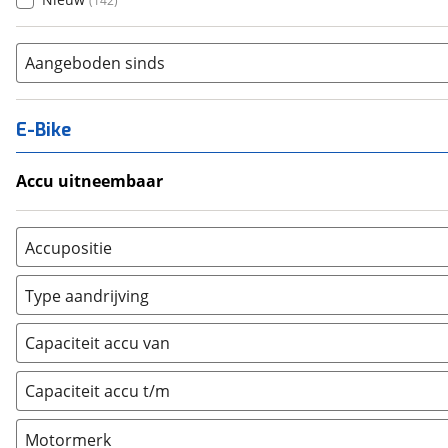
(
142
)
Aangeboden sinds
E-Bike
Accu uitneembaar
Ja, uitneembaar
(
0
)
Nee, vast
(
0
)
Accupositie
Bagagedrager
(
0
)
Type aandrijving
Frame
(
0
)
Achterwiel
(
0
)
Vloer
(
0
)
Capaciteit accu van
Trapas
(
0
)
Achterbank
(
0
)
Voorwiel
(
0
)
Capaciteit accu t/m
Kofferbak
(
0
)
Overig
(
0
)
Motormerk