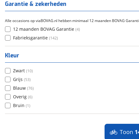
(
0
)
Garantie & zekerheden
Alle occasions op viaBOVAG.nl hebben minimaal 12 maanden BOVAG Garanti
12 maanden BOVAG Garantie
(
4
)
Fabrieksgarantie
(
142
)
Kleur
Zwart
(
10
)
Grijs
(
53
)
Blauw
(
76
)
Overig
(
6
)
Bruin
(
1
)
Toon
1