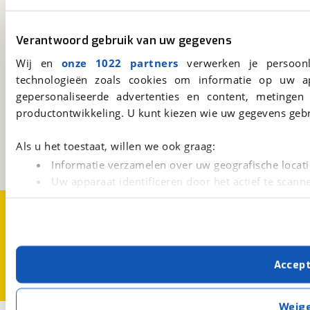
viaBOVAG.nl app
Altijd het meest recente aanbod bij de hand.
Verantwoord gebruik van uw gegevens
Download 'm nu.
Wij en
onze 1022 partners
verwerken je persoonl
technologieën zoals cookies om informatie op uw a
gepersonaliseerde advertenties en content, metingen
viaBOVAG.nl
productontwikkeling. U kunt kiezen wie uw gegevens gebr
Kosterijland
15
3981 AJ
Bunnik
Als u het toestaat, willen we ook graag:
Een initiatief van
BOVAG
Informatie verzamelen over uw geografische locati
Uw apparaat identificeren door het actief te scann
Lees meer over hoe uw persoonlijke gegevens worden ve
Over viaBOVAG.nl
Disclaimer- en Privacyverklaring
U kunt uw toestemming op elk moment wijzigen of intrekk
Cookievoorkeuren
Vacatures
Met cookies en vergelijkbare technieken zorgen we voor 
Accep
cookies zorgen ervoor dat de website goed werkt. Ook g
verbeteren. We tonen je graag relevante advertenties e
buiten onze website volgt – uiteraard op anonie
Weig