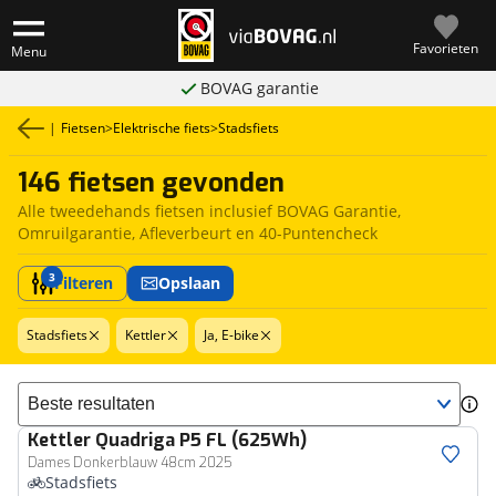
Favorieten
Menu
BOVAG garantie
|
Fietsen
>
Elektrische fiets
>
Stadsfiets
146 fietsen gevonden
Alle tweedehands fietsen inclusief BOVAG Garantie,
Omruilgarantie, Afleverbeurt en 40-Puntencheck
3
Filteren
Opslaan
Stadsfiets
Kettler
Ja, E-bike
Sorteer resultaten
Kettler
Quadriga P5 FL (625Wh)
Dames Donkerblauw 48cm 2025
Stadsfiets