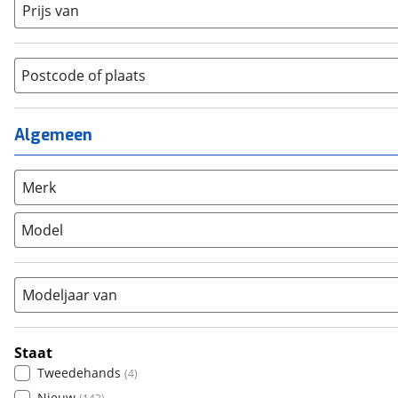
Prijs van
Cruiserfiets
(
0
)
Heren
(
29
)
Hybride fiets
(
0
)
Jongens
(
0
)
Jeugdfiets
(
0
)
Lage instap
Postcode of plaats
(
2
)
Kinderfiets
(
0
)
Meisjes
(
0
)
Ligfiets
(
0
)
Mixed
(
2
)
Algemeen
Mountainbike
(
0
)
Unisex
(
0
)
Overig
(
0
)
Racefiets
(
0
)
Merk
Stadsfiets
(
146
)
Model
Tandem
(
0
)
Vouwfiets
(
0
)
Modeljaar van
Staat
Tweedehands
(
4
)
Nieuw