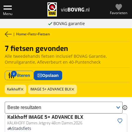
Favorieten
Menu
BOVAG garantie
|
Home
>
Fiets
>
Fietsen
7 fietsen gevonden
Alle tweedehands fietsen inclusief BOVAG Garantie,
Omruilgarantie, Afleverbeurt en 40-Puntencheck
2
Filteren
Opslaan
Kalkhoff
IMAGE 5+ ADVANCE BLX
Sorteer resultaten
Kalkhoff
IMAGE 5+ ADVANCE BLX
KALKHOFF Dames Jetgrey 48cm Dames 2026
Stadsfiets