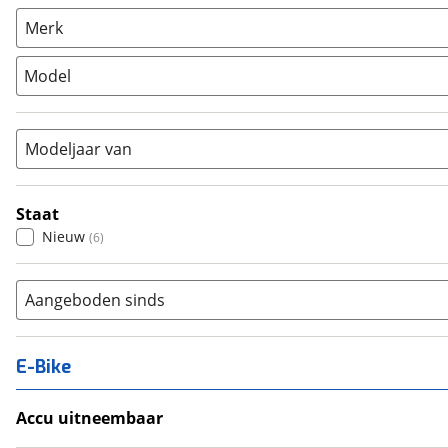
Racefiets
(
0
)
Merk
Stadsfiets
(
6
)
Model
Tandem
(
0
)
Vouwfiets
(
0
)
Modeljaar van
Staat
Nieuw
(
6
)
Aangeboden sinds
E-Bike
Accu uitneembaar
Ja, uitneembaar
(
0
)