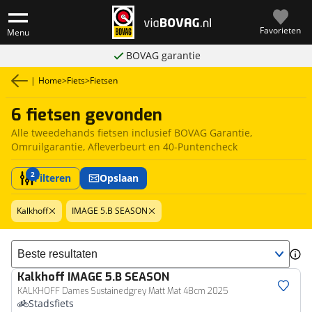
Favorieten
Menu
BOVAG garantie
|
Home
>
Fiets
>
Fietsen
6 fietsen gevonden
Alle tweedehands fietsen inclusief BOVAG Garantie,
Omruilgarantie, Afleverbeurt en 40-Puntencheck
2
Filteren
Opslaan
Kalkhoff
IMAGE 5.B SEASON
Sorteer resultaten
Kalkhoff
IMAGE 5.B SEASON
KALKHOFF Dames Sustainedgrey Matt Mat 48cm 2025
Stadsfiets