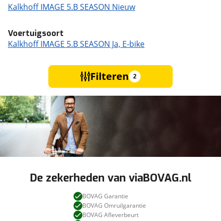
Kalkhoff IMAGE 5.B SEASON Nieuw
Voertuigsoort
Kalkhoff IMAGE 5.B SEASON Ja, E-bike
Filteren
2
De zekerheden van viaBOVAG.nl
BOVAG Garantie
BOVAG Omruilgarantie
BOVAG Afleverbeurt