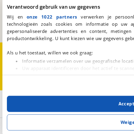
viaBOVAG.nl
Verantwoord gebruik van uw gegevens
Kosterijland
15
Wij en
onze 1022 partners
verwerken je persoonl
3981 AJ
Bunnik
technologieën zoals cookies om informatie op uw a
Een initiatief van
BOVAG
gepersonaliseerde advertenties en content, metingen
productontwikkeling. U kunt kiezen wie uw gegevens gebr
Over viaBOVAG.nl
Disclaimer- en Privacyverklaring
Als u het toestaat, willen we ook graag:
Cookievoorkeuren
Vacatures
Informatie verzamelen over uw geografische locati
Uw apparaat identificeren door het actief te scann
Lees meer over hoe uw persoonlijke gegevens worden ve
U kunt uw toestemming op elk moment wijzigen of intrekk
Met cookies en vergelijkbare technieken zorgen we voor 
2
Opslaan
Accep
cookies zorgen ervoor dat de website goed werkt. Ook g
Kalkhoff
IMAGE 5.B SEASON
verbeteren. We tonen je graag relevante advertenties e
buiten onze website volgt – uiteraard op anonie
Weig
Basisgegevens
privacyverklaring
. Als je weigert, plaatsen we alleen f
kun je later altijd aanpassen via de
voorkeurenpagina
.