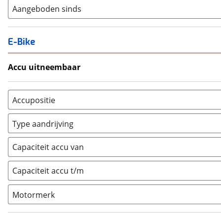
Aangeboden sinds
E-Bike
Accu uitneembaar
Ja, uitneembaar
(
0
)
Nee, vast
(
0
)
Accupositie
Bagagedrager
(
0
)
Type aandrijving
Frame
(
0
)
Achterwiel
(
0
)
Vloer
(
0
)
Capaciteit accu van
Trapas
(
0
)
Achterbank
(
0
)
Voorwiel
(
0
)
Capaciteit accu t/m
Kofferbak
(
0
)
Overig
(
0
)
Motormerk
Bosch
(
0
)