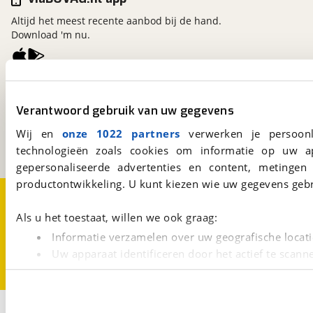
Altijd het meest recente aanbod bij de hand.
Download 'm nu.
viaBOVAG.nl
Kosterijland
15
Verantwoord gebruik van uw gegevens
3981 AJ
Bunnik
Wij en
onze 1022 partners
verwerken je persoonl
Een initiatief van
BOVAG
technologieën zoals cookies om informatie op uw a
gepersonaliseerde advertenties en content, metingen
productontwikkeling. U kunt kiezen wie uw gegevens gebr
Over viaBOVAG.nl
Disclaimer- en Privacyverklaring
Cookievoorkeuren
Vacatures
Als u het toestaat, willen we ook graag:
Informatie verzamelen over uw geografische locati
Uw apparaat identificeren door het actief te scann
Lees meer over hoe uw persoonlijke gegevens worden ve
U kunt uw toestemming op elk moment wijzigen of intrekk
2
Opslaan