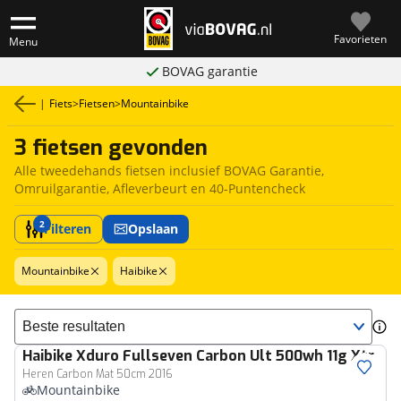
Favorieten
Menu
BOVAG garantie
|
Fiets
>
Fietsen
>
Mountainbike
3 fietsen gevonden
Alle tweedehands fietsen inclusief BOVAG Garantie,
Omruilgarantie, Afleverbeurt en 40-Puntencheck
2
Filteren
Opslaan
Mountainbike
Haibike
Sorteer resultaten
Haibike
Xduro Fullseven Carbon Ult 500wh 11g Xtr
Heren Carbon Mat 50cm 2016
Mountainbike