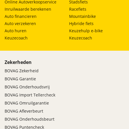
Online Autoverkoopservice
Stadsfiets
Inruilwaarde berekenen
Racefiets
Auto financieren
Mountainbike
Auto verzekeren
Hybride fiets
Auto huren
Keuzehulp e-bike
Keuzecoach
Keuzecoach
Zekerheden
BOVAG Zekerheid
BOVAG Garantie
BOVAG Onderhoudsvrij
BOVAG Import Tellercheck
BOVAG Omruilgarantie
BOVAG Afleverbeurt
BOVAG Onderhoudsbeurt
BOVAG Puntencheck