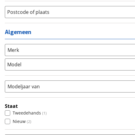
Jongens
(
0
)
Jeugdfiets
(
0
)
Lage instap
Postcode of plaats
(
0
)
Kinderfiets
(
0
)
Meisjes
(
0
)
Ligfiets
(
0
)
Mixed
(
0
)
Algemeen
Mountainbike
(
3
)
Unisex
(
2
)
Overig
(
0
)
Racefiets
(
0
)
Merk
Stadsfiets
(
0
)
Model
Tandem
(
0
)
Vouwfiets
(
0
)
Modeljaar van
Staat
Tweedehands
(
1
)
Nieuw
(
2
)