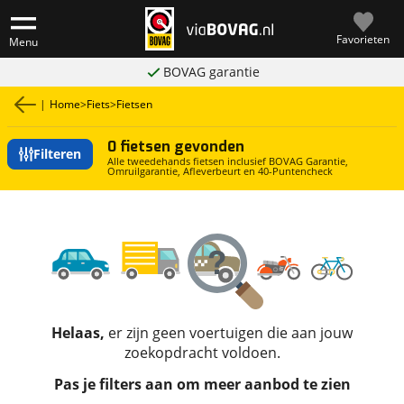
Favorieten
Menu
BOVAG garantie
|
Home
>
Fiets
>
Fietsen
0 fietsen gevonden
Filteren
Alle tweedehands fietsen inclusief BOVAG Garantie,
Omruilgarantie, Afleverbeurt en 40-Puntencheck
Helaas,
er zijn geen voertuigen die aan jouw
zoekopdracht voldoen.
Pas je filters aan om meer aanbod te zien