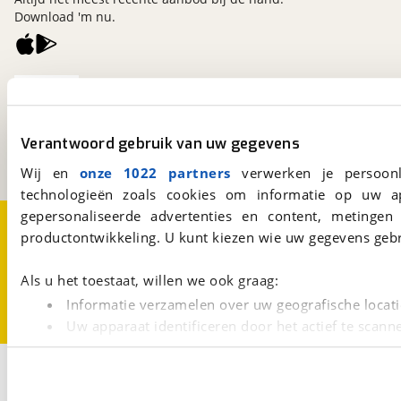
Download 'm nu.
viaBOVAG.nl
Kosterijland
15
3981 AJ
Bunnik
Verantwoord gebruik van uw gegevens
Een initiatief van
BOVAG
Wij en
onze 1022 partners
verwerken je persoonl
technologieën zoals cookies om informatie op uw a
gepersonaliseerde advertenties en content, metingen
Over viaBOVAG.nl
Disclaimer- en Privacyverklaring
productontwikkeling. U kunt kiezen wie uw gegevens gebr
Cookievoorkeuren
Vacatures
Als u het toestaat, willen we ook graag:
Informatie verzamelen over uw geografische locati
Uw apparaat identificeren door het actief te scann
Lees meer over hoe uw persoonlijke gegevens worden ve
Filters
U kunt uw toestemming op elk moment wijzigen of intrekk