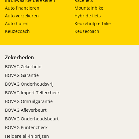
Inruilwaarde berekenen
Racefiets
Auto financieren
Mountainbike
Auto verzekeren
Hybride fiets
Auto huren
Keuzehulp e-bike
Keuzecoach
Keuzecoach
Zekerheden
BOVAG Zekerheid
BOVAG Garantie
BOVAG Onderhoudsvrij
BOVAG Import Tellercheck
BOVAG Omruilgarantie
BOVAG Afleverbeurt
BOVAG Onderhoudsbeurt
BOVAG Puntencheck
Heldere all-in prijzen