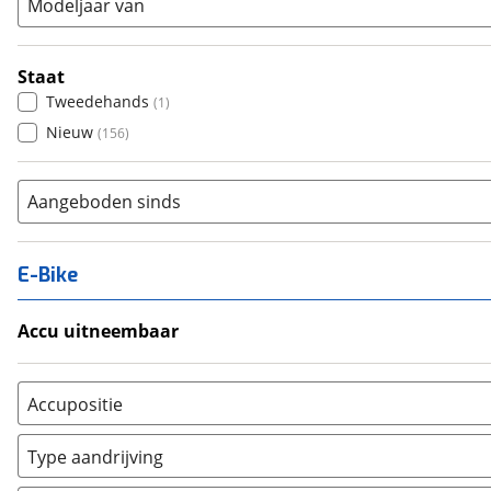
Modeljaar van
Staat
Tweedehands
(
1
)
Nieuw
(
156
)
Aangeboden sinds
E-Bike
Accu uitneembaar
Ja, uitneembaar
(
65
)
Nee, vast
(
0
)
Accupositie
Bagagedrager
(
64
)
Type aandrijving
Frame
(
0
)
Achterwiel