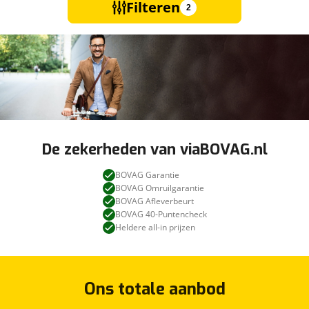
Filteren
2
De zekerheden van viaBOVAG.nl
BOVAG Garantie
BOVAG Omruilgarantie
BOVAG Afleverbeurt
BOVAG 40-Puntencheck
Heldere all-in prijzen
Ons totale aanbod