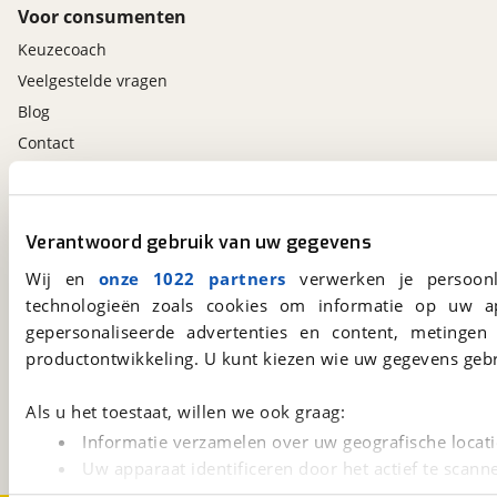
Voor consumenten
Keuzecoach
Veelgestelde vragen
Blog
Contact
viaBOVAG.nl app
Verantwoord gebruik van uw gegevens
Altijd het meest recente aanbod bij de hand.
Download 'm nu.
Wij en
onze 1022 partners
verwerken je persoonl
technologieën zoals cookies om informatie op uw a
gepersonaliseerde advertenties en content, metingen
viaBOVAG.nl
productontwikkeling. U kunt kiezen wie uw gegevens gebr
Kosterijland
15
3981 AJ
Bunnik
Als u het toestaat, willen we ook graag:
Een initiatief van
Informatie verzamelen over uw geografische locati
BOVAG
Uw apparaat identificeren door het actief te scann