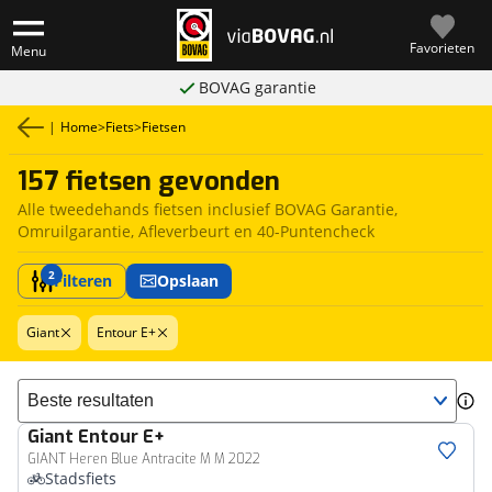
Favorieten
Menu
BOVAG garantie
|
Home
>
Fiets
>
Fietsen
157 fietsen gevonden
Alle tweedehands fietsen inclusief BOVAG Garantie,
Omruilgarantie, Afleverbeurt en 40-Puntencheck
2
Filteren
Opslaan
Giant
Entour E+
Sorteer resultaten
Giant
Entour E+
GIANT Heren Blue Antracite M M 2022
Stadsfiets