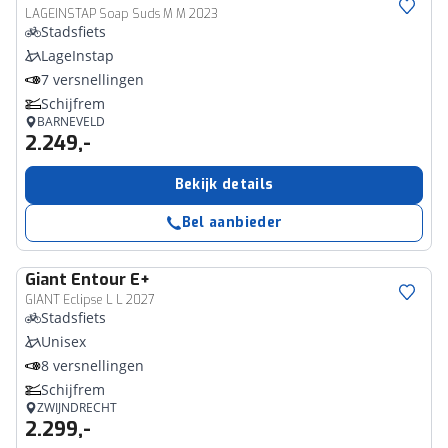
LAGEINSTAP Soap Suds M M 2023
Stadsfiets
LageInstap
7 versnellingen
Schijfrem
BARNEVELD
2.249,-
Bekijk details
Bel aanbieder
Giant
Entour E+
GIANT Eclipse L L 2027
Stadsfiets
Unisex
8 versnellingen
Schijfrem
ZWIJNDRECHT
2.299,-