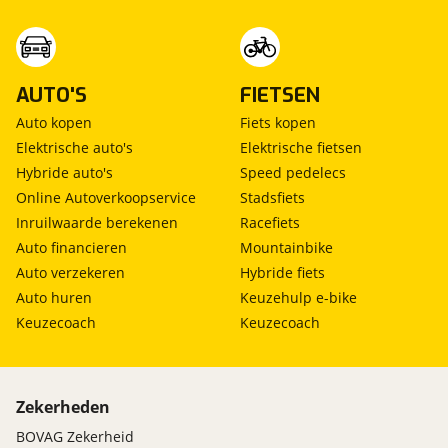
AUTO'S
FIETSEN
Auto kopen
Fiets kopen
Elektrische auto's
Elektrische fietsen
Hybride auto's
Speed pedelecs
Online Autoverkoopservice
Stadsfiets
Inruilwaarde berekenen
Racefiets
Auto financieren
Mountainbike
Auto verzekeren
Hybride fiets
Auto huren
Keuzehulp e-bike
Keuzecoach
Keuzecoach
Zekerheden
BOVAG Zekerheid