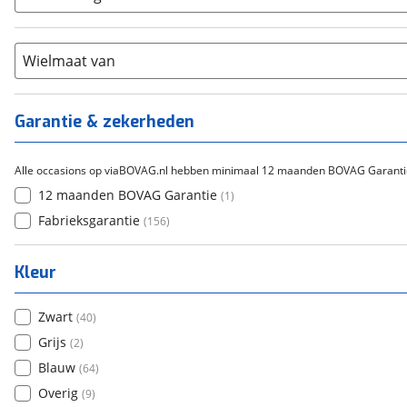
Cortina
(
0
)
Chroom-molybdeen
(
0
)
21+
(
0
)
Flyer
(
0
)
Scandium
(
0
)
Overig
(
0
)
Staal
Wielmaat van
(
0
)
Tica
(
0
)
Titanium
(
0
)
Garantie & zekerheden
Alle occasions op viaBOVAG.nl hebben minimaal 12 maanden BOVAG Garanti
12 maanden BOVAG Garantie
(
1
)
Fabrieksgarantie
(
156
)
Kleur
Zwart
(
40
)
Grijs
(
2
)
Blauw
(
64
)
Overig
(
9
)