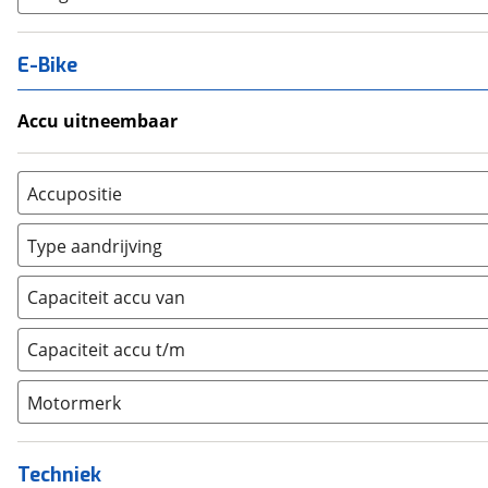
E-Bike
Accu uitneembaar
Ja, uitneembaar
(
0
)
Nee, vast
(
0
)
Accupositie
Bagagedrager
(
0
)
Type aandrijving
Frame
(
0
)
Achterwiel
(
0
)
Vloer
(
0
)
Capaciteit accu van
Trapas
(
1
)
Achterbank
(
0
)
Voorwiel
(
0
)
Capaciteit accu t/m
Kofferbak
(
0
)
Overig
(
0
)
Motormerk
Bosch
(
0
)
Yamaha
(
0
)
Techniek