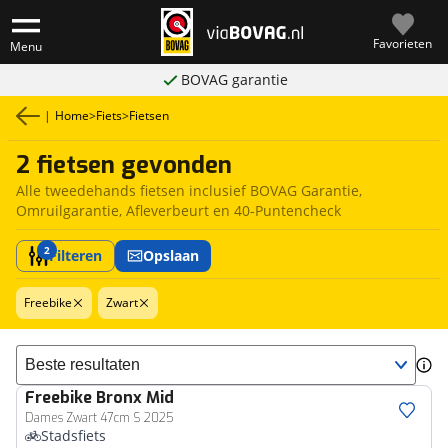
Favorieten
Menu
BOVAG garantie
|
Home
>
Fiets
>
Fietsen
2 fietsen gevonden
Alle tweedehands fietsen inclusief BOVAG Garantie,
Omruilgarantie, Afleverbeurt en 40-Puntencheck
2
Filteren
Opslaan
Freebike
Zwart
Sorteer resultaten
Freebike
Bronx Mid
Dames Zwart 47cm S 2025
Stadsfiets