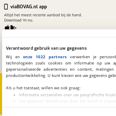
viaBOVAG.nl app
Altijd het meest recente aanbod bij de hand.
Download 'm nu.
viaBOVAG.nl
Kosterijland
15
Verantwoord gebruik van uw gegevens
3981 AJ
Bunnik
Wij en
onze 1022 partners
verwerken je persoonl
Een initiatief van
BOVAG
technologieën zoals cookies om informatie op uw a
gepersonaliseerde advertenties en content, metingen
productontwikkeling. U kunt kiezen wie uw gegevens gebr
Over viaBOVAG.nl
Disclaimer- en Privacyverklaring
Cookievoorkeuren
Vacatures
Als u het toestaat, willen we ook graag:
Informatie verzamelen over uw geografische locati
Uw apparaat identificeren door het actief te scann
Lees meer over hoe uw persoonlijke gegevens worden ve
U kunt uw toestemming op elk moment wijzigen of intrekk