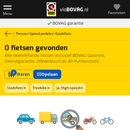
Favorieten
Menu
BOVAG garantie
|
Fietsen
>
Speed pedelec
>
Stadsfiets
0 fietsen gevonden
Alle tweedehands fietsen inclusief BOVAG Garantie,
Omruilgarantie, Afleverbeurt en 40-Puntencheck
3
Filteren
Opslaan
Stadsfiets
Freebike
Ja, High-speed