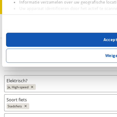
Informatie verzamelen over uw geografische locati
Uw apparaat identificeren door het actief te scann
Lees meer over hoe uw persoonlijke gegevens worden ve
3
U kunt uw toestemming op elk moment wijzigen of intrekk
Opslaan
Stadsfiets
Freebike
Ja, High-speed
Met cookies en vergelijkbare technieken zorgen we voor 
Accep
cookies zorgen ervoor dat de website goed werkt. Ook g
Basisgegevens
verbeteren. We tonen je graag relevante advertenties e
buiten onze website volgt – uiteraard op anonie
Weig
privacyverklaring
. Als je weigert, plaatsen we alleen f
Zoeken
kun je later altijd aanpassen via de
voorkeurenpagina
.
Elektrisch?
Ja, High-speed
Ja, E-bike
(
15
)
Soort fiets
Niet elektrisch
(
0
)
Stadsfiets
Ja, High-speed
(
0
)
Bakfiets
(
0
)