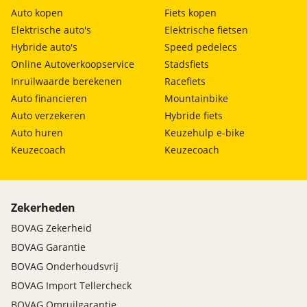
Auto kopen
Fiets kopen
Elektrische auto's
Elektrische fietsen
Hybride auto's
Speed pedelecs
Online Autoverkoopservice
Stadsfiets
Inruilwaarde berekenen
Racefiets
Auto financieren
Mountainbike
Auto verzekeren
Hybride fiets
Auto huren
Keuzehulp e-bike
Keuzecoach
Keuzecoach
Zekerheden
BOVAG Zekerheid
BOVAG Garantie
BOVAG Onderhoudsvrij
BOVAG Import Tellercheck
BOVAG Omruilgarantie