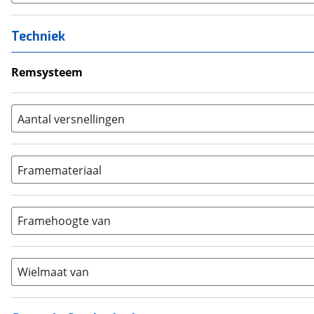
Bosch
(
0
)
Yamaha
(
0
)
Techniek
Stromer
(
0
)
Giant
Remsysteem
(
0
)
Rollerbrakes
(
0
)
Brose
(
0
)
Schijfremmen
(
0
)
Panasonic
(
0
)
Aantal versnellingen
Velgremmen
(
0
)
Shimano
(
0
)
Geen
(
0
)
Terugtraprem
(
0
)
E-motion
(
0
)
3-4
(
0
)
ION
Framemateriaal
(
0
)
5-8
(
0
)
Bafang
(
0
)
Aluminium
(
0
)
9-14
(
0
)
Gazelle
(
0
)
Carbon
(
0
)
15-20
Framehoogte van
(
0
)
Cortina
(
0
)
Chroom-molybdeen
(
0
)
21+
(
0
)
Flyer
(
0
)
Scandium
(
0
)
Overig
(
0
)
Staal
Wielmaat van
(
0
)
Tica
(
0
)
Titanium
(
0
)