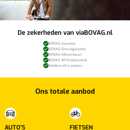
De zekerheden van viaBOVAG.nl
BOVAG Garantie
BOVAG Omruilgarantie
BOVAG Afleverbeurt
BOVAG 40-Puntencheck
Heldere all-in prijzen
Ons totale aanbod
AUTO'S
FIETSEN