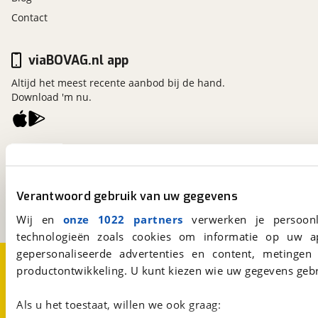
Contact
viaBOVAG.nl app
Altijd het meest recente aanbod bij de hand.
Download 'm nu.
viaBOVAG.nl
Kosterijland
15
3981 AJ
Bunnik
Verantwoord gebruik van uw gegevens
Een initiatief van
BOVAG
Wij en
onze 1022 partners
verwerken je persoonl
technologieën zoals cookies om informatie op uw a
gepersonaliseerde advertenties en content, metingen
Over viaBOVAG.nl
Disclaimer- en Privacyverklaring
productontwikkeling. U kunt kiezen wie uw gegevens gebr
Cookievoorkeuren
Vacatures
Als u het toestaat, willen we ook graag: