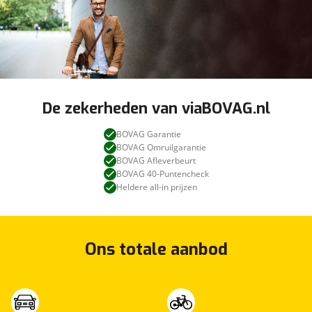
De zekerheden van viaBOVAG.nl
BOVAG Garantie
BOVAG Omruilgarantie
BOVAG Afleverbeurt
BOVAG 40-Puntencheck
Heldere all-in prijzen
Ons totale aanbod