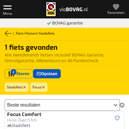
Favorieten
Menu
BOVAG garantie
|
Fiets
>
Fietsen
>
Stadsfiets
1 fiets gevonden
Alle tweedehands fietsen inclusief BOVAG Garantie,
Omruilgarantie, Afleverbeurt en 40-Puntencheck
2
Filteren
Opslaan
Stadsfiets
Focus
Sorteer resultaten
Focus
Comfort
Heren Zwart 57cm
Stadsfiets