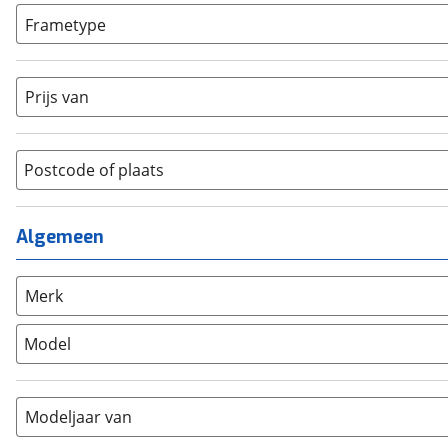
Bakfiets
(
0
)
Frametype
BMX / Freestyle fiets
(
0
)
Dames
(
0
)
Crosshybride
(
0
)
Dames monotube
(
0
)
Prijs van
Cruiserfiets
(
0
)
Heren
(
1
)
Hybride fiets
(
0
)
Jongens
(
0
)
Jeugdfiets
(
0
)
Lage instap
Postcode of plaats
(
0
)
Kinderfiets
(
0
)
Meisjes
(
0
)
Ligfiets
(
0
)
Mixed
(
0
)
Algemeen
Mountainbike
(
0
)
Unisex
(
0
)
Overig
(
0
)
Racefiets
(
0
)
Merk
Stadsfiets
(
1
)
Model
Tandem
(
0
)
Vouwfiets
(
0
)
Modeljaar van