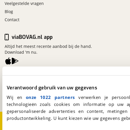
Veelgestelde vragen
Blog
Contact
viaBOVAG.nl app
Altijd het meest recente aanbod bij de hand.
Download 'm nu.
viaBOVAG.nl
Kosterijland
15
Verantwoord gebruik van uw gegevens
3981 AJ
Bunnik
Een initiatief van
Wij en
onze 1022 partners
verwerken je persoonl
BOVAG
technologieën zoals cookies om informatie op uw a
gepersonaliseerde advertenties en content, metingen
productontwikkeling. U kunt kiezen wie uw gegevens gebr
Over viaBOVAG.nl
Disclaimer- en Privacyverklaring
Cookievoorkeuren
Vacatures