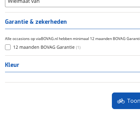
Staal
Wielmaat van
(
0
)
Tica
(
0
)
Titanium
(
0
)
Garantie & zekerheden
Alle occasions op viaBOVAG.nl hebben minimaal 12 maanden BOVAG Garanti
12 maanden BOVAG Garantie
(
1
)
Kleur
Too