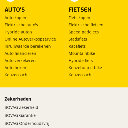
AUTO'S
FIETSEN
Auto kopen
Fiets kopen
Elektrische auto's
Elektrische fietsen
Hybride auto's
Speed pedelecs
Online Autoverkoopservice
Stadsfiets
Inruilwaarde berekenen
Racefiets
Auto financieren
Mountainbike
Auto verzekeren
Hybride fiets
Auto huren
Keuzehulp e-bike
Keuzecoach
Keuzecoach
Zekerheden
BOVAG Zekerheid
BOVAG Garantie
BOVAG Onderhoudsvrij