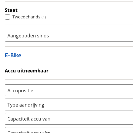
Staat
Tweedehands
(
1
)
Aangeboden sinds
E-Bike
Accu uitneembaar
Ja, uitneembaar
(
0
)
Nee, vast
(
0
)
Accupositie
Bagagedrager
(
0
)
Type aandrijving
Frame
(
0
)
Achterwiel
(
0
)
Vloer
(
0
)
Capaciteit accu van
Trapas
(
0
)
Achterbank
(
0
)
Voorwiel
(
0
)
Kofferbak