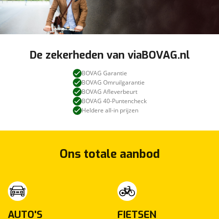
De zekerheden van viaBOVAG.nl
BOVAG Garantie
BOVAG Omruilgarantie
BOVAG Afleverbeurt
BOVAG 40-Puntencheck
Heldere all-in prijzen
Ons totale aanbod
AUTO'S
FIETSEN