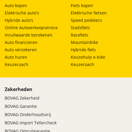
Auto kopen
Fiets kopen
Elektrische auto's
Elektrische fietsen
Hybride auto's
Speed pedelecs
Online Autoverkoopservice
Stadsfiets
Inruilwaarde berekenen
Racefiets
Auto financieren
Mountainbike
Auto verzekeren
Hybride fiets
Auto huren
Keuzehulp e-bike
Keuzecoach
Keuzecoach
Zekerheden
BOVAG Zekerheid
BOVAG Garantie
BOVAG Onderhoudsvrij
BOVAG Import Tellercheck
BOVAG Omruilgarantie