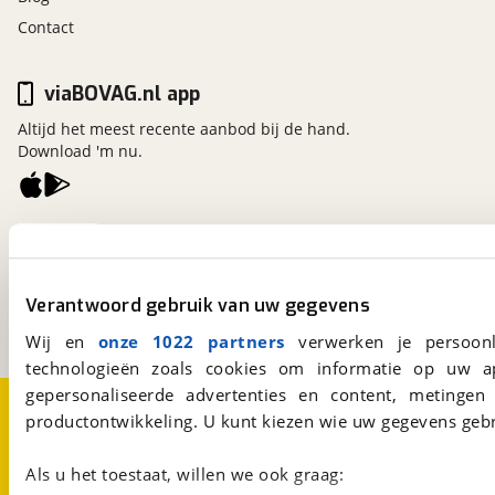
Contact
viaBOVAG.nl app
Altijd het meest recente aanbod bij de hand.
Download 'm nu.
viaBOVAG.nl
Kosterijland
15
3981 AJ
Bunnik
Verantwoord gebruik van uw gegevens
Een initiatief van
BOVAG
Wij en
onze 1022 partners
verwerken je persoonl
technologieën zoals cookies om informatie op uw a
gepersonaliseerde advertenties en content, metingen
Over viaBOVAG.nl
Disclaimer- en Privacyverklaring
productontwikkeling. U kunt kiezen wie uw gegevens gebr
Cookievoorkeuren
Vacatures
Als u het toestaat, willen we ook graag: