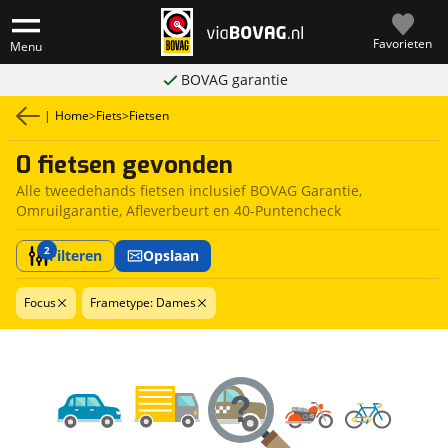
Favorieten
Menu
BOVAG garantie
|
Home
>
Fiets
>
Fietsen
0 fietsen gevonden
Alle tweedehands fietsen inclusief BOVAG Garantie,
Omruilgarantie, Afleverbeurt en 40-Puntencheck
2
Filteren
Opslaan
Focus
Frametype: Dames