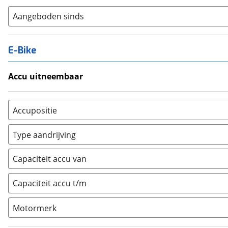
Aangeboden sinds
E-Bike
Accu uitneembaar
Ja, uitneembaar
(
0
)
Nee, vast
(
0
)
Accupositie
Bagagedrager
(
0
)
Type aandrijving
Frame
(
0
)
Achterwiel
(
0
)
Vloer
(
0
)
Capaciteit accu van
Trapas
(
0
)
Achterbank
(
0
)
Voorwiel
(
0
)
Capaciteit accu t/m
Kofferbak
(
0
)
Overig
(
0
)
Motormerk
Bosch
(
0
)