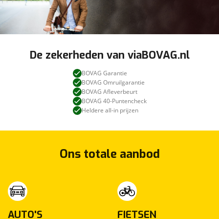
De zekerheden van viaBOVAG.nl
BOVAG Garantie
BOVAG Omruilgarantie
BOVAG Afleverbeurt
BOVAG 40-Puntencheck
Heldere all-in prijzen
Ons totale aanbod
AUTO'S
FIETSEN