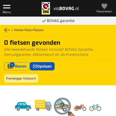
Favorieten
Menu
BOVAG garantie
|
Home
>
Fiets
>
Fietsen
0 fietsen gevonden
Alle tweedehands fietsen inclusief BOVAG Garantie,
Omruilgarantie, Afleverbeurt en 40-Puntencheck
1
Filteren
Opslaan
Frametype: Unisex