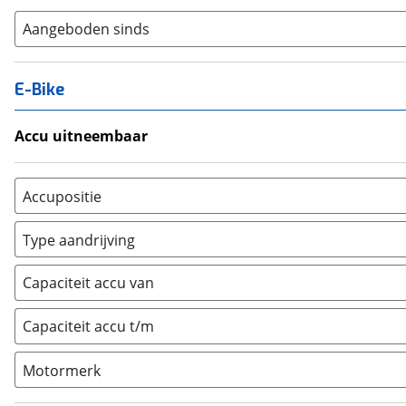
Aangeboden sinds
E-Bike
Accu uitneembaar
Ja, uitneembaar
(
0
)
Nee, vast
(
0
)
Accupositie
Bagagedrager
(
0
)
Type aandrijving
Frame
(
0
)
Achterwiel
(
0
)
Vloer
(
0
)
Capaciteit accu van
Trapas
(
0
)
Achterbank
(
0
)
Voorwiel
(
0
)
Capaciteit accu t/m
Kofferbak
(
0
)
Overig
(
0
)
Motormerk
Bosch
(
0
)