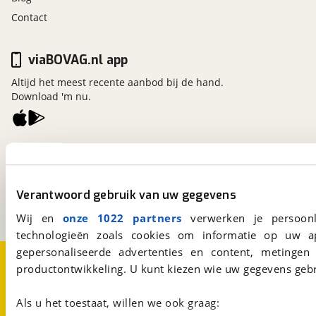
Contact
viaBOVAG.nl app
Altijd het meest recente aanbod bij de hand.
Download 'm nu.
viaBOVAG.nl
Kosterijland
15
3981 AJ
Bunnik
Verantwoord gebruik van uw gegevens
Een initiatief van
BOVAG
Wij en
onze 1022 partners
verwerken je persoonl
technologieën zoals cookies om informatie op uw a
gepersonaliseerde advertenties en content, metingen
Over viaBOVAG.nl
Disclaimer- en Privacyverklaring
productontwikkeling. U kunt kiezen wie uw gegevens gebr
Cookievoorkeuren
Vacatures
Als u het toestaat, willen we ook graag: