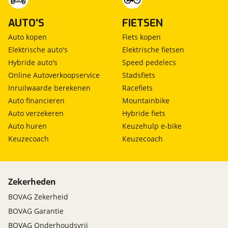
AUTO'S
FIETSEN
Auto kopen
Fiets kopen
Elektrische auto's
Elektrische fietsen
Hybride auto's
Speed pedelecs
Online Autoverkoopservice
Stadsfiets
Inruilwaarde berekenen
Racefiets
Auto financieren
Mountainbike
Auto verzekeren
Hybride fiets
Auto huren
Keuzehulp e-bike
Keuzecoach
Keuzecoach
Zekerheden
BOVAG Zekerheid
BOVAG Garantie
BOVAG Onderhoudsvrij