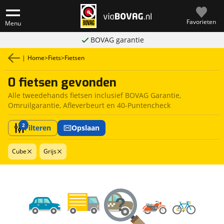
Favorieten
Menu
BOVAG garantie
|
Home
>
Fiets
>
Fietsen
0 fietsen gevonden
Alle tweedehands fietsen inclusief BOVAG Garantie,
Omruilgarantie, Afleverbeurt en 40-Puntencheck
2
Filteren
Opslaan
Cube
Grijs