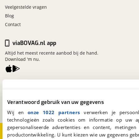
Veelgestelde vragen
Blog
Contact
viaBOVAG.nl app
Altijd het meest recente aanbod bij de hand.
Download 'm nu.
viaBOVAG.nl
Kosterijland
15
3981 AJ
Bunnik
Verantwoord gebruik van uw gegevens
Een initiatief van
BOVAG
Wij en
onze 1022 partners
verwerken je persoonl
technologieën zoals cookies om informatie op uw a
gepersonaliseerde advertenties en content, metingen
Over viaBOVAG.nl
Disclaimer- en Privacyverklaring
productontwikkeling. U kunt kiezen wie uw gegevens gebr
Cookievoorkeuren
Vacatures