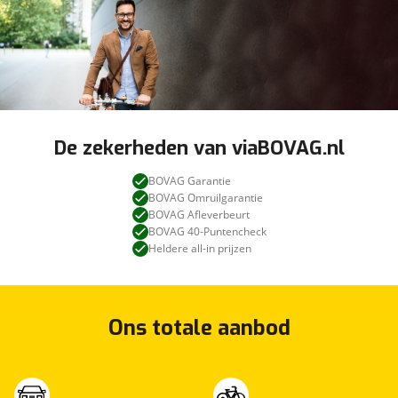
De zekerheden van viaBOVAG.nl
BOVAG Garantie
BOVAG Omruilgarantie
BOVAG Afleverbeurt
BOVAG 40-Puntencheck
Heldere all-in prijzen
Ons totale aanbod