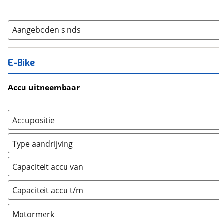
Aangeboden sinds
E-Bike
Accu uitneembaar
Ja, uitneembaar
(
0
)
Nee, vast
(
0
)
Accupositie
Bagagedrager
(
0
)
Type aandrijving
Frame
(
0
)
Achterwiel
(
0
)
Vloer
(
0
)
Capaciteit accu van
Trapas
(
0
)
Achterbank
(
0
)
Voorwiel
(
0
)
Capaciteit accu t/m
Kofferbak
(
0
)
Overig
(
0
)
Motormerk