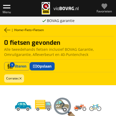
Favorieten
Menu
BOVAG garantie
|
Home
>
Fiets
>
Fietsen
0 fietsen gevonden
Alle tweedehands fietsen inclusief BOVAG Garantie,
Omruilgarantie, Afleverbeurt en 40-Puntencheck
1
Filteren
Opslaan
Corratec