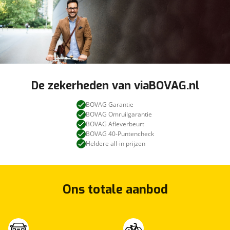
De zekerheden van viaBOVAG.nl
BOVAG Garantie
BOVAG Omruilgarantie
BOVAG Afleverbeurt
BOVAG 40-Puntencheck
Heldere all-in prijzen
Ons totale aanbod