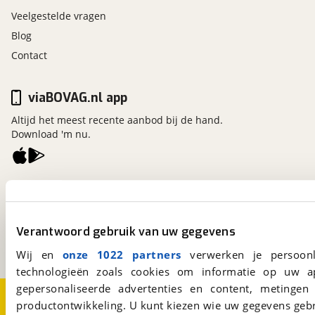
Veelgestelde vragen
Blog
Contact
viaBOVAG.nl app
Altijd het meest recente aanbod bij de hand.
Download 'm nu.
viaBOVAG.nl
Kosterijland
15
3981 AJ
Bunnik
Verantwoord gebruik van uw gegevens
Een initiatief van
BOVAG
Wij en
onze 1022 partners
verwerken je persoonl
technologieën zoals cookies om informatie op uw a
gepersonaliseerde advertenties en content, metingen
Over viaBOVAG.nl
Disclaimer- en Privacyverklaring
productontwikkeling. U kunt kiezen wie uw gegevens gebr
Cookievoorkeuren
Vacatures