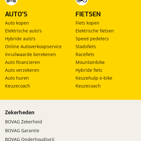
AUTO'S
FIETSEN
Auto kopen
Fiets kopen
Elektrische auto's
Elektrische fietsen
Hybride auto's
Speed pedelecs
Online Autoverkoopservice
Stadsfiets
Inruilwaarde berekenen
Racefiets
Auto financieren
Mountainbike
Auto verzekeren
Hybride fiets
Auto huren
Keuzehulp e-bike
Keuzecoach
Keuzecoach
Zekerheden
BOVAG Zekerheid
BOVAG Garantie
BOVAG Onderhoudsvrij