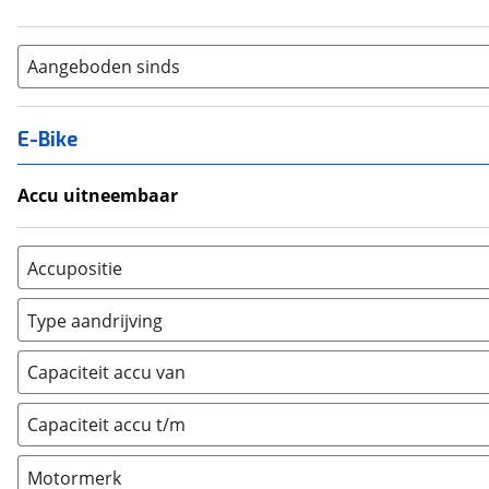
Aangeboden sinds
E-Bike
Accu uitneembaar
Ja, uitneembaar
(
0
)
Nee, vast
(
0
)
Accupositie
Bagagedrager
(
0
)
Type aandrijving
Frame
(
0
)
Achterwiel
(
0
)
Vloer
(
0
)
Capaciteit accu van
Trapas
(
0
)
Achterbank
(
0
)
Voorwiel
(
0
)
Capaciteit accu t/m
Kofferbak
(
0
)
Overig
(
0
)
Motormerk