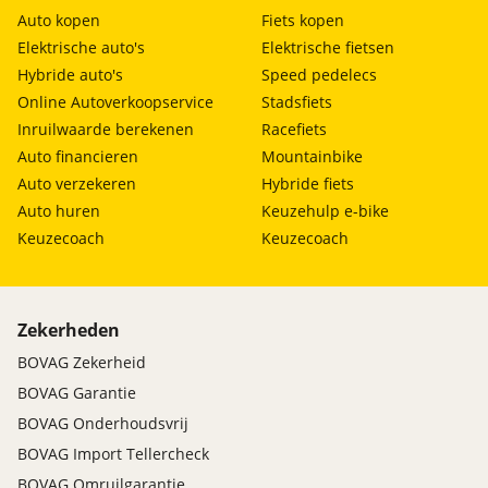
Auto kopen
Fiets kopen
Elektrische auto's
Elektrische fietsen
Hybride auto's
Speed pedelecs
Online Autoverkoopservice
Stadsfiets
Inruilwaarde berekenen
Racefiets
Auto financieren
Mountainbike
Auto verzekeren
Hybride fiets
Auto huren
Keuzehulp e-bike
Keuzecoach
Keuzecoach
Zekerheden
BOVAG Zekerheid
BOVAG Garantie
BOVAG Onderhoudsvrij
BOVAG Import Tellercheck
BOVAG Omruilgarantie