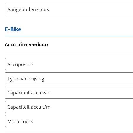
Aangeboden sinds
E-Bike
Accu uitneembaar
Ja, uitneembaar
(
0
)
Nee, vast
(
0
)
Accupositie
Bagagedrager
(
0
)
Type aandrijving
Frame
(
0
)
Achterwiel
(
0
)
Vloer
(
0
)
Capaciteit accu van
Trapas
(
0
)
Achterbank
(
0
)
Voorwiel
(
0
)
Capaciteit accu t/m
Kofferbak
(
0
)
Overig
(
0
)
Motormerk
Bosch
(
0
)