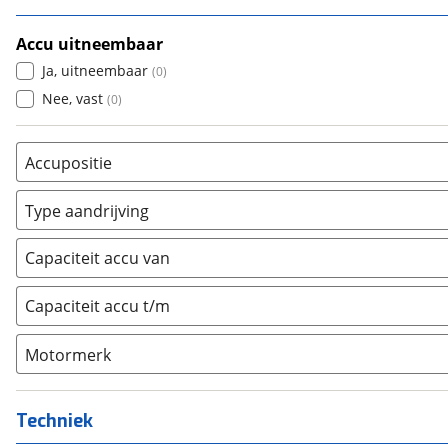
Accu uitneembaar
Ja, uitneembaar
(
0
)
Nee, vast
(
0
)
Accupositie
Bagagedrager
(
0
)
Type aandrijving
Frame
(
0
)
Achterwiel
(
0
)
Vloer
(
0
)
Capaciteit accu van
Trapas
(
0
)
Achterbank
(
0
)
Voorwiel
(
0
)
Capaciteit accu t/m
Kofferbak
(
0
)
Overig
(
0
)
Motormerk
Bosch
(
0
)
Yamaha
(
0
)
Techniek
Stromer
(
0
)