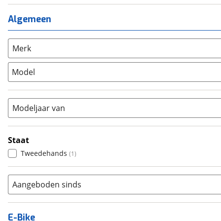
Ligfiets
(
0
)
Mixed
(
0
)
Mountainbike
(
1
)
Algemeen
Unisex
(
0
)
Overig
(
0
)
Racefiets
(
0
)
Merk
Stadsfiets
(
0
)
Model
Tandem
(
0
)
Vouwfiets
(
0
)
Modeljaar van
Staat
Tweedehands
(
1
)
Aangeboden sinds
E-Bike