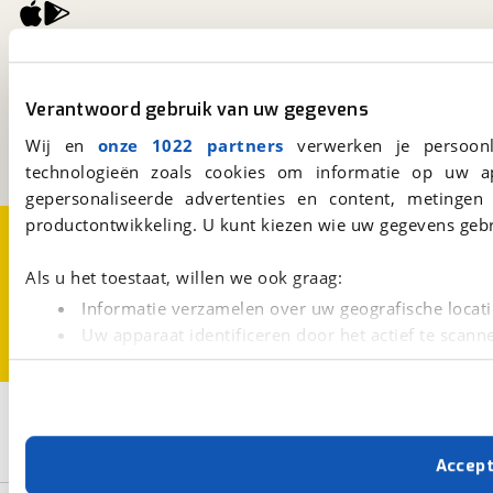
viaBOVAG.nl
Kosterijland
15
Verantwoord gebruik van uw gegevens
3981 AJ
Bunnik
Een initiatief van
Wij en
onze 1022 partners
verwerken je persoonl
BOVAG
technologieën zoals cookies om informatie op uw a
gepersonaliseerde advertenties en content, metingen
productontwikkeling. U kunt kiezen wie uw gegevens gebr
Over viaBOVAG.nl
Disclaimer- en Privacyverklaring
Cookievoorkeuren
Vacatures
Als u het toestaat, willen we ook graag:
Informatie verzamelen over uw geografische locati
Uw apparaat identificeren door het actief te scann
Lees meer over hoe uw persoonlijke gegevens worden ve
U kunt uw toestemming op elk moment wijzigen of intrekk
2
Opslaan
Met cookies en vergelijkbare technieken zorgen we voor 
Conway
Niet elektrisch
Accep
cookies zorgen ervoor dat de website goed werkt. Ook g