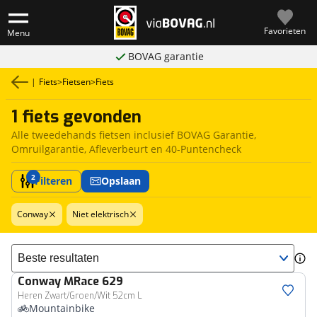
Favorieten
Menu
BOVAG garantie
|
Fiets
>
Fietsen
>
Fiets
1 fiets gevonden
Alle tweedehands fietsen inclusief BOVAG Garantie,
Omruilgarantie, Afleverbeurt en 40-Puntencheck
2
Filteren
Opslaan
Conway
Niet elektrisch
Sorteer resultaten
Conway
MRace 629
Heren Zwart/Groen/Wit 52cm L
Mountainbike