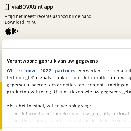
viaBOVAG.nl app
Altijd het meest recente aanbod bij de hand.
Download 'm nu.
viaBOVAG.nl
Kosterijland
15
3981 AJ
Bunnik
Verantwoord gebruik van uw gegevens
Een initiatief van
BOVAG
Wij en
onze 1022 partners
verwerken je persoonl
technologieën zoals cookies om informatie op uw a
gepersonaliseerde advertenties en content, metingen
Over viaBOVAG.nl
Disclaimer- en Privacyverklaring
productontwikkeling. U kunt kiezen wie uw gegevens gebr
Cookievoorkeuren
Vacatures
Als u het toestaat, willen we ook graag:
Informatie verzamelen over uw geografische locati
Uw apparaat identificeren door het actief te scann
Lees meer over hoe uw persoonlijke gegevens worden ve