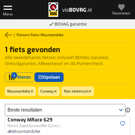
Favorieten
Menu
BOVAG garantie
|
Fietsen
>
Fiets
>
Mountainbike
1 fiets gevonden
Alle tweedehands fietsen inclusief BOVAG Garantie,
Omruilgarantie, Afleverbeurt en 40-Puntencheck
3
Filteren
Opslaan
Mountainbike
Conway
Niet elektrisch
Sorteer resultaten
Conway
MRace 629
Heren Zwart/Groen/Wit 52cm L
Mountainbike