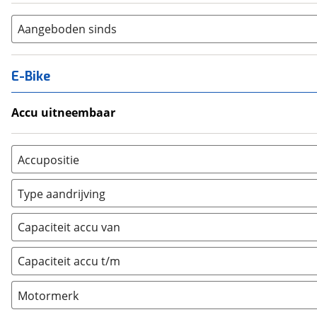
Aangeboden sinds
E-Bike
Accu uitneembaar
Ja, uitneembaar
(
0
)
Nee, vast
(
0
)
Accupositie
Bagagedrager
(
0
)
Type aandrijving
Frame
(
0
)
Achterwiel
(
0
)
Vloer
(
0
)
Capaciteit accu van
Trapas
(
0
)
Achterbank
(
0
)
Voorwiel
(
0
)
Capaciteit accu t/m
Kofferbak
(
0
)
Overig
(
0
)
Motormerk