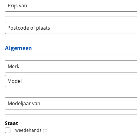
Dames monotube
(
0
)
Prijs van
Cruiserfiets
(
0
)
Heren
(
1
)
Hybride fiets
(
0
)
Jongens
(
0
)
Jeugdfiets
(
0
)
Lage instap
Postcode of plaats
(
0
)
Kinderfiets
(
0
)
Meisjes
(
0
)
Ligfiets
(
0
)
Mixed
(
0
)
Algemeen
Mountainbike
(
1
)
Unisex
(
0
)
Overig
(
0
)
Racefiets
(
0
)
Merk
Stadsfiets
(
0
)
Model
Tandem
(
0
)
Vouwfiets
(
0
)
Modeljaar van
Staat
Tweedehands
(
1
)