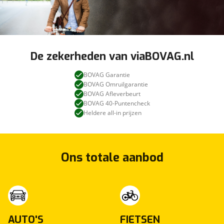
De zekerheden van viaBOVAG.nl
BOVAG Garantie
BOVAG Omruilgarantie
BOVAG Afleverbeurt
BOVAG 40-Puntencheck
Heldere all-in prijzen
Ons totale aanbod
AUTO'S
FIETSEN