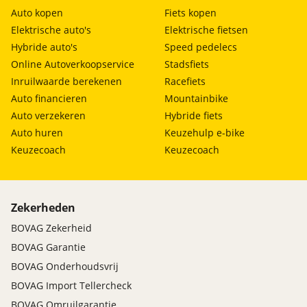
Auto kopen
Fiets kopen
Elektrische auto's
Elektrische fietsen
Hybride auto's
Speed pedelecs
Online Autoverkoopservice
Stadsfiets
Inruilwaarde berekenen
Racefiets
Auto financieren
Mountainbike
Auto verzekeren
Hybride fiets
Auto huren
Keuzehulp e-bike
Keuzecoach
Keuzecoach
Zekerheden
BOVAG Zekerheid
BOVAG Garantie
BOVAG Onderhoudsvrij
BOVAG Import Tellercheck
BOVAG Omruilgarantie