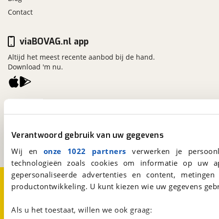
Contact
viaBOVAG.nl app
Altijd het meest recente aanbod bij de hand.
Download 'm nu.
viaBOVAG.nl
Kosterijland
15
3981 AJ
Bunnik
Verantwoord gebruik van uw gegevens
Een initiatief van
BOVAG
Wij en
onze 1022 partners
verwerken je persoonl
technologieën zoals cookies om informatie op uw a
gepersonaliseerde advertenties en content, metingen
Over viaBOVAG.nl
Disclaimer- en Privacyverklaring
productontwikkeling. U kunt kiezen wie uw gegevens gebr
Cookievoorkeuren
Vacatures
Als u het toestaat, willen we ook graag: