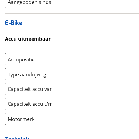
Aangeboden sinds
E-Bike
Accu uitneembaar
Ja, uitneembaar
(
0
)
Nee, vast
(
0
)
Accupositie
Bagagedrager
(
0
)
Type aandrijving
Frame
(
0
)
Achterwiel
(
0
)
Vloer
(
0
)
Capaciteit accu van
Trapas
(
0
)
Achterbank
(
0
)
Voorwiel
(
0
)
Capaciteit accu t/m
Kofferbak
(
0
)
Overig
(
0
)
Motormerk
Bosch
(
0
)
Yamaha
(
0
)