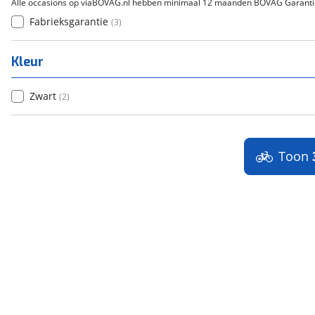
Alle occasions op viaBOVAG.nl hebben minimaal 12 maanden BOVAG Garanti
Fabrieksgarantie
(
3
)
Kleur
Zwart
(
2
)
Toon