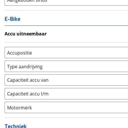
Aangeboden sinds
E-Bike
Accu uitneembaar
Ja, uitneembaar
(
0
)
Nee, vast
(
0
)
Accupositie
Bagagedrager
(
0
)
Type aandrijving
Frame
(
0
)
Achterwiel
(
0
)
Vloer
(
0
)
Capaciteit accu van
Trapas
(
0
)
Achterbank
(
0
)
Voorwiel
(
0
)
Capaciteit accu t/m
Kofferbak
(
0
)
Overig
(
0
)
Motormerk
Bosch
(
0
)
Yamaha
(
0
)
Techniek