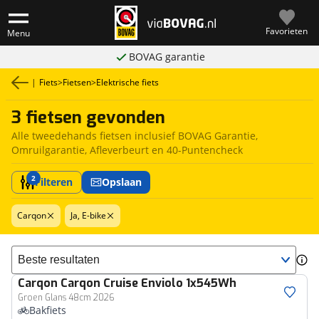
Favorieten
Menu
BOVAG garantie
|
Fiets
>
Fietsen
>
Elektrische fiets
3 fietsen gevonden
Alle tweedehands fietsen inclusief BOVAG Garantie,
Omruilgarantie, Afleverbeurt en 40-Puntencheck
2
Filteren
Opslaan
Carqon
Ja, E-bike
Sorteer resultaten
Carqon
Carqon Cruise Enviolo 1x545Wh
Groen Glans 48cm 2026
Bakfiets