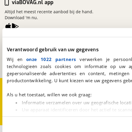
viaBOVAG.nl app
Altijd het meest recente aanbod bij de hand.
Download 'm nu.
viaBOVAG.nl
Kosterijland
15
Verantwoord gebruik van uw gegevens
3981 AJ
Bunnik
Wij en
onze 1022 partners
verwerken je persoonl
Een initiatief van
BOVAG
technologieën zoals cookies om informatie op uw a
gepersonaliseerde advertenties en content, metingen
productontwikkeling. U kunt kiezen wie uw gegevens gebr
Over viaBOVAG.nl
Disclaimer- en Privacyverklaring
Cookievoorkeuren
Vacatures
Als u het toestaat, willen we ook graag:
Informatie verzamelen over uw geografische locati
Uw apparaat identificeren door het actief te scann
Lees meer over hoe uw persoonlijke gegevens worden ve
U kunt uw toestemming op elk moment wijzigen of intrekk