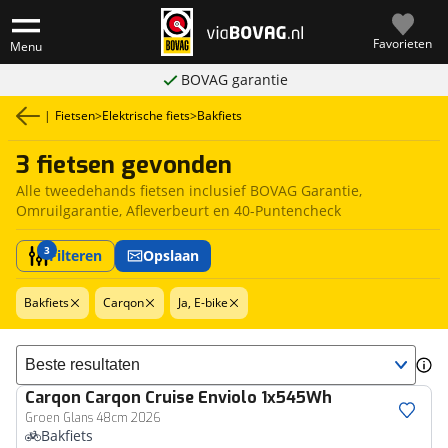
Favorieten
Menu
BOVAG garantie
|
Fietsen
>
Elektrische fiets
>
Bakfiets
3 fietsen gevonden
Alle tweedehands fietsen inclusief BOVAG Garantie,
Omruilgarantie, Afleverbeurt en 40-Puntencheck
3
Filteren
Opslaan
Bakfiets
Carqon
Ja, E-bike
Sorteer resultaten
Carqon
Carqon Cruise Enviolo 1x545Wh
Groen Glans 48cm 2026
Bakfiets