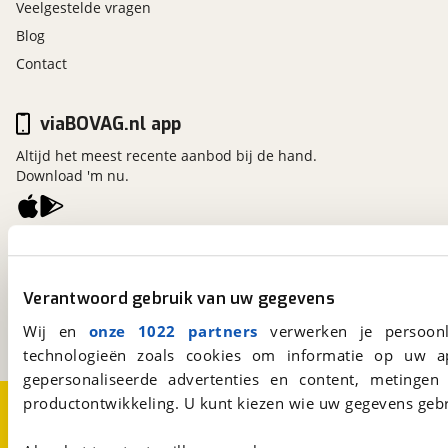
Veelgestelde vragen
Blog
Contact
viaBOVAG.nl app
Altijd het meest recente aanbod bij de hand.
Download 'm nu.
viaBOVAG.nl
Kosterijland
15
Verantwoord gebruik van uw gegevens
3981 AJ
Bunnik
Een initiatief van
Wij en
onze 1022 partners
verwerken je persoonl
BOVAG
technologieën zoals cookies om informatie op uw a
gepersonaliseerde advertenties en content, metingen
productontwikkeling. U kunt kiezen wie uw gegevens gebr
Over viaBOVAG.nl
Disclaimer- en Privacyverklaring
Cookievoorkeuren
Vacatures