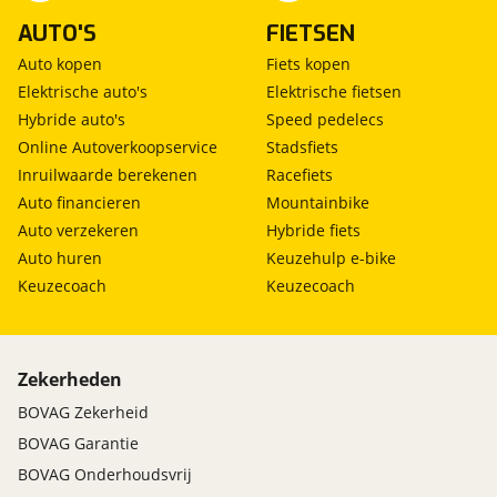
AUTO'S
FIETSEN
Auto kopen
Fiets kopen
Elektrische auto's
Elektrische fietsen
Hybride auto's
Speed pedelecs
Online Autoverkoopservice
Stadsfiets
Inruilwaarde berekenen
Racefiets
Auto financieren
Mountainbike
Auto verzekeren
Hybride fiets
Auto huren
Keuzehulp e-bike
Keuzecoach
Keuzecoach
Zekerheden
BOVAG Zekerheid
BOVAG Garantie
BOVAG Onderhoudsvrij