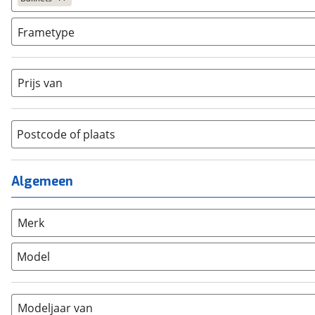
Niet elektrisch
(
0
)
Bakfiets
(
3
)
Frametype
BMX / Freestyle fiets
(
0
)
Dames
(
0
)
Crosshybride
(
0
)
Dames monotube
(
0
)
Prijs van
Cruiserfiets
(
0
)
Heren
(
0
)
Hybride fiets
(
0
)
Jongens
(
0
)
Jeugdfiets
(
0
)
Lage instap
Postcode of plaats
(
0
)
Kinderfiets
(
0
)
Meisjes
(
0
)
Ligfiets
(
0
)
Mixed
(
0
)
Algemeen
Mountainbike
(
0
)
Unisex
(
3
)
Overig
(
0
)
Racefiets
(
0
)
Merk
Stadsfiets
(
0
)
Model
Tandem
(
0
)
Vouwfiets
(
0
)
Modeljaar van