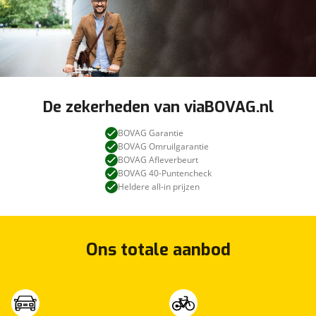
De zekerheden van viaBOVAG.nl
BOVAG Garantie
BOVAG Omruilgarantie
BOVAG Afleverbeurt
BOVAG 40-Puntencheck
Heldere all-in prijzen
Ons totale aanbod