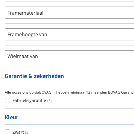
Geen
(
2
)
Cortina
(
0
)
3-4
(
0
)
Framemateriaal
Flyer
(
0
)
5-8
(
0
)
Overig
Aluminium
(
0
)
(
2
)
9-14
(
0
)
Carbon
(
0
)
15-20
Framehoogte van
(
0
)
Chroom-molybdeen
(
0
)
21+
(
0
)
Scandium
(
0
)
Staal
Wielmaat van
(
0
)
Tica
(
0
)
Titanium
(
0
)
Garantie & zekerheden
Alle occasions op viaBOVAG.nl hebben minimaal 12 maanden BOVAG Garanti
Fabrieksgarantie
(
3
)
Kleur
Zwart
(
2
)