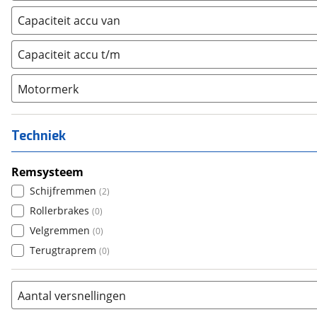
Achterwiel
(
0
)
Vloer
(
0
)
Capaciteit accu van
Trapas
(
0
)
Achterbank
(
0
)
Voorwiel
(
0
)
Capaciteit accu t/m
Kofferbak
(
0
)
Overig
(
0
)
Motormerk
Bosch
(
0
)
Yamaha
(
0
)
Techniek
Stromer
(
0
)
Giant
Remsysteem
(
0
)
Brose
Schijfremmen
(
0
)
(
2
)
Panasonic
Rollerbrakes
(
0
)
(
0
)
Shimano
Velgremmen
(
0
)
(
0
)
E-motion
Terugtraprem
(
0
)
(
0
)
ION
(
0
)
Bafang
(
0
)
Aantal versnellingen
Gazelle
(
0
)