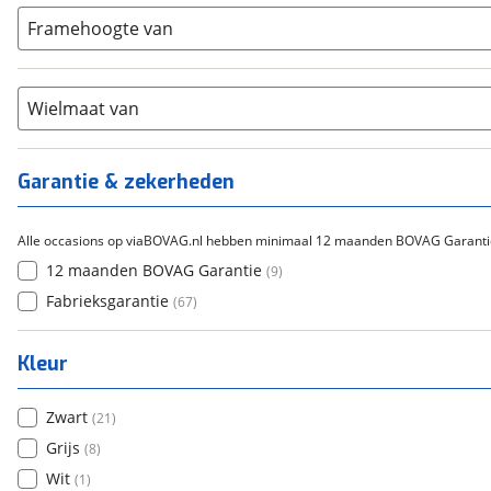
Gazelle
(
0
)
Carbon
(
38
)
15-20
Framehoogte van
(
13
)
Cortina
(
0
)
Chroom-molybdeen
(
0
)
21+
(
31
)
Flyer
(
0
)
Scandium
(
0
)
Overig
(
0
)
Staal
Wielmaat van
(
0
)
Tica
(
0
)
Titanium
(
0
)
Garantie & zekerheden
Alle occasions op viaBOVAG.nl hebben minimaal 12 maanden BOVAG Garanti
12 maanden BOVAG Garantie
(
9
)
Fabrieksgarantie
(
67
)
Kleur
Zwart
(
21
)
Grijs
(
8
)
Wit
(
1
)