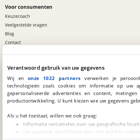
Voor consumenten
Keuzecoach
Veelgestelde vragen
Blog
Contact
viaBOVAG.nl app
Verantwoord gebruik van uw gegevens
Altijd het meest recente aanbod bij de hand.
Download 'm nu.
Wij en
onze 1022 partners
verwerken je persoonl
technologieën zoals cookies om informatie op uw a
gepersonaliseerde advertenties en content, metingen
productontwikkeling. U kunt kiezen wie uw gegevens gebr
viaBOVAG.nl
Kosterijland
15
Als u het toestaat, willen we ook graag:
3981 AJ
Bunnik
Een initiatief van
Informatie verzamelen over uw geografische locati
BOVAG
Uw apparaat identificeren door het actief te scann