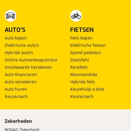
AUTO'S
FIETSEN
Auto kopen
Fiets kopen
Elektrische auto's
Elektrische fietsen
Hybride auto's
Speed pedelecs
Online Autoverkoopservice
Stadsfiets
Inruilwaarde berekenen
Racefiets
Auto financieren
Mountainbike
Auto verzekeren
Hybride fiets
Auto huren
Keuzehulp e-bike
Keuzecoach
Keuzecoach
Zekerheden
BOVAG Zekerheid