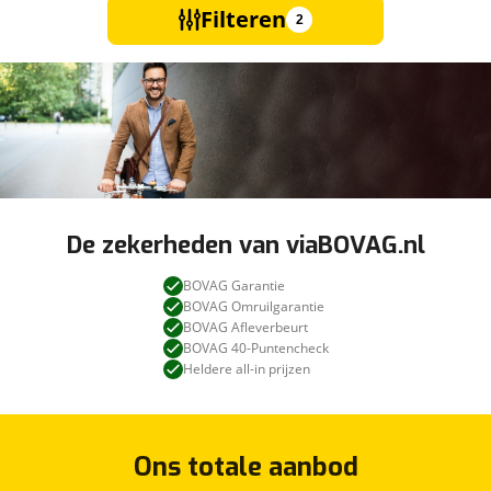
Filteren
2
De zekerheden van viaBOVAG.nl
BOVAG Garantie
BOVAG Omruilgarantie
BOVAG Afleverbeurt
BOVAG 40-Puntencheck
Heldere all-in prijzen
Ons totale aanbod