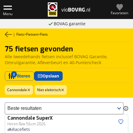
Favorieten
Menu
BOVAG garantie
|
Fiets
>
Fietsen
>
Fiets
75 fietsen gevonden
Alle tweedehands fietsen inclusief BOVAG Garantie,
Omruilgarantie, Afleverbeurt en 40-Puntencheck
2
Filteren
Opslaan
Cannondale
Niet elektrisch
Sorteer resultaten
Cannondale
SuperX
Heren Raw 56cm 2026
Racefiets