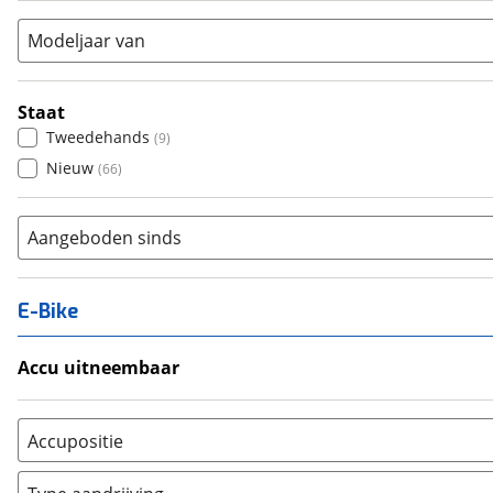
Modeljaar van
Staat
Tweedehands
(
9
)
Nieuw
(
66
)
Aangeboden sinds
E-Bike
Accu uitneembaar
Ja, uitneembaar
(
0
)
Nee, vast
(
0
)
Accupositie
Bagagedrager
(
0
)