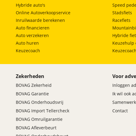
Hybride auto's
Speed pede
Online Autoverkoopservice
Stadsfiets
Inruilwaarde berekenen
Racefiets
Auto financieren
Mountainbi
Auto verzekeren
Hybride fie
Auto huren
Keuzehulp 
Keuzecoach
Keuzecoac
Zekerheden
Voor adve
BOVAG Zekerheid
Inloggen a
BOVAG Garantie
Ik wil ook 
BOVAG Onderhoudsvrij
Samenwerk
BOVAG Import Tellercheck
Contact
BOVAG Omruilgarantie
BOVAG Afleverbeurt