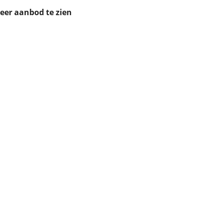
ruiken daarvoor
meer aanbod te zien
eme basis. Meer
lleen functionele
passen via de