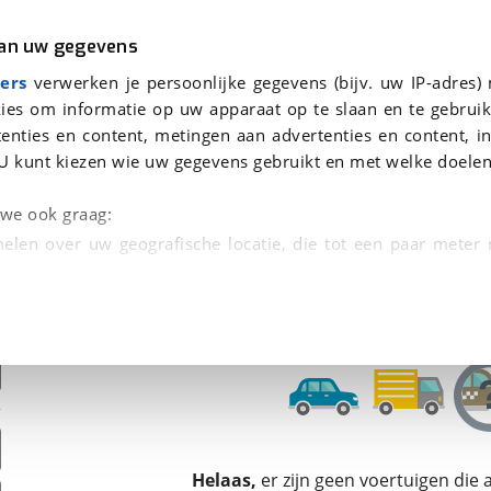
r
Kampeer
van uw gegevens
ers
verwerken je persoonlijke gegevens (bijv. uw IP-adres)
ies om informatie op uw apparaat op te slaan en te gebruik
enties en content, metingen aan advertenties en content, in
den
U kunt kiezen wie uw gegevens gebruikt en met welke doelen
Omruilgarantie, Afleverbeurt
n we ook graag:
elen over uw geografische locatie, die tot een paar meter
entificeren door het actief te scannen op specifieke
 persoonlijke gegevens worden verwerkt en stel uw voo
unt uw toestemming op elk moment wijzigen of in
kbare technieken zorgen we voor een betere en meer persoon
Helaas,
er zijn geen voertuigen die
en ervoor dat de website goed werkt. Ook gebruiken we anal