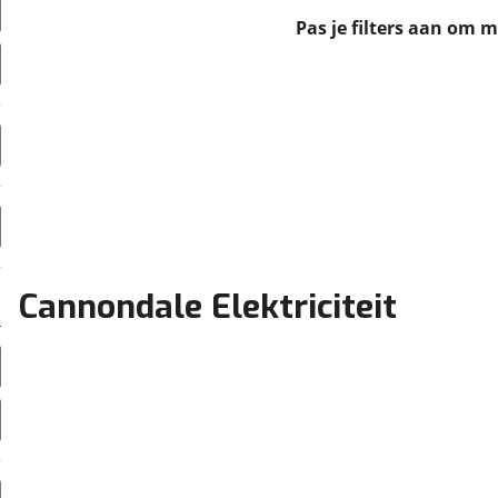
erbeteren. We tonen je graag relevante advertenties en geb
Pas je filters aan om 
ag op en buiten onze website volgt – uiteraard op anoni
laimer en privacyverklaring
. Als je weigert, plaatsen we a
che cookies. Je voorkeuren kun je later altijd aan
Cannondale Elektriciteit