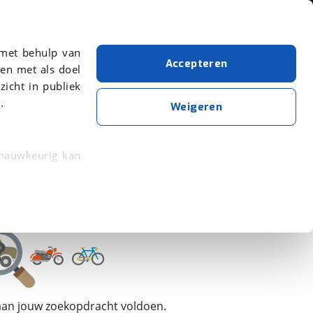
Over viaBOVAG.nl
 met behulp van
Accepteren
en met als doel
zicht in publiek
.
Cannondale
Elektriciteit
Weigeren
Wis alle filters
Zoekopdracht opslaan
 nauwkeurig kan
 eigenschappen
rkeuren in het
trekken in de
lijke ervaring.
 aan jouw zoekopdracht voldoen.
ytische cookies