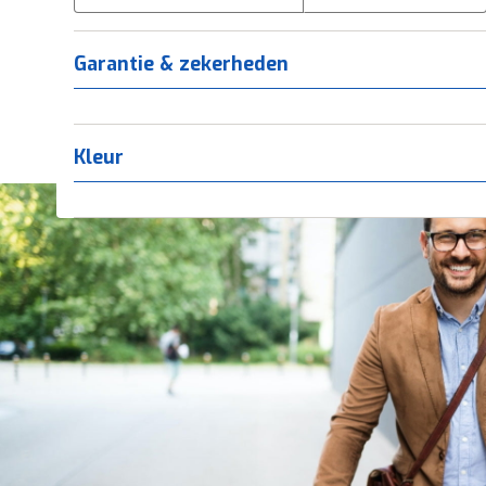
Tica
(
0
)
Titanium
(
0
)
Garantie & zekerheden
Kleur