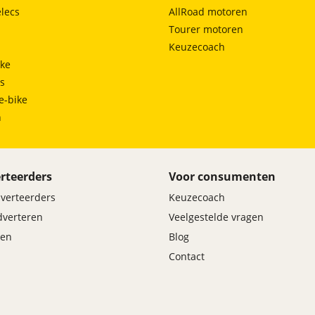
lecs
AllRoad motoren
Tourer motoren
Keuzecoach
ke
ts
e-bike
h
rteerders
Voor consumenten
dverteerders
Keuzecoach
adverteren
Veelgestelde vragen
en
Blog
Contact