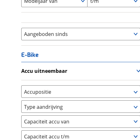
Modeljaar van
t/m
Aangeboden sinds
E-Bike
Accu uitneembaar
Ja, uitneembaar
(
0
)
Nee, vast
(
0
)
Accupositie
Bagagedrager
(
0
)
Type aandrijving
Frame
(
0
)
Achterwiel
(
0
)
Vloer
(
0
)
Capaciteit accu van
Trapas
(
0
)
Achterbank
(
0
)
Voorwiel
(
0
)
Capaciteit accu t/m
Kofferbak
(
0
)