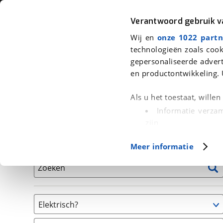
Auto
Fiets
Moto
Verantwoord gebruik 
Wij en
onze 1022 partn
<
Terug
|
Home
>
Fiets
>
Fietsen
technologieën zoals cook
gepersonaliseerde advert
We hebben 0 fietsen voor je gevon
en productontwikkeling. 
Alle tweedehands fietsen inclusief BOVAG Garantie, 
Als u het toestaat, wille
en 40-Puntencheck
Informatie verzam
zijn
Uw apparaat id
Basisgegevens
Meer informatie
(fingerprinting)
Lees meer over hoe uw
Zoeken
detailgedeelte
in. U k
Cookieverklaring.
Elektrisch?
Met cookies en vergelij
Niet elektrisch
Functionele cookies zorg
(
0
)