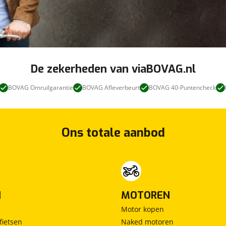
De zekerheden van viaBOVAG.nl
BOVAG Omruilgarantie
BOVAG Afleverbeurt
BOVAG 40-Puntencheck
Ons totale aanbod
N
MOTOREN
Motor kopen
fietsen
Naked motoren