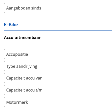
Aangeboden sinds
E-Bike
Accu uitneembaar
Ja, uitneembaar
(
0
)
Nee, vast
(
0
)
Accupositie
Bagagedrager
(
0
)
Type aandrijving
Frame
(
0
)
Achterwiel
(
0
)
Vloer
(
0
)
Capaciteit accu van
Trapas
(
0
)
Achterbank
(
0
)
Voorwiel
(
0
)
Capaciteit accu t/m
Kofferbak
(
0
)
Overig
(
0
)
Motormerk
Bosch
(
0
)