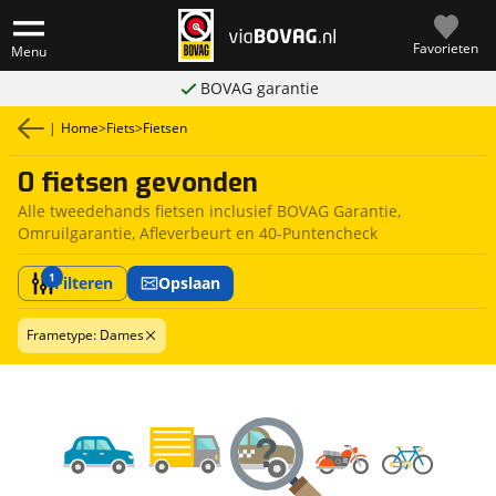
Favorieten
Menu
BOVAG garantie
|
Home
>
Fiets
>
Fietsen
0 fietsen gevonden
Alle tweedehands fietsen inclusief BOVAG Garantie,
Omruilgarantie, Afleverbeurt en 40-Puntencheck
1
Filteren
Opslaan
Frametype: Dames