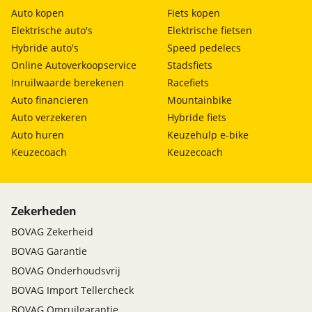
Auto kopen
Fiets kopen
Elektrische auto's
Elektrische fietsen
Hybride auto's
Speed pedelecs
Online Autoverkoopservice
Stadsfiets
Inruilwaarde berekenen
Racefiets
Auto financieren
Mountainbike
Auto verzekeren
Hybride fiets
Auto huren
Keuzehulp e-bike
Keuzecoach
Keuzecoach
Zekerheden
BOVAG Zekerheid
BOVAG Garantie
BOVAG Onderhoudsvrij
BOVAG Import Tellercheck
BOVAG Omruilgarantie