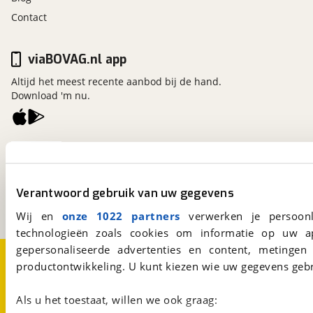
Contact
viaBOVAG.nl app
Altijd het meest recente aanbod bij de hand.
Download 'm nu.
viaBOVAG.nl
Kosterijland
15
3981 AJ
Bunnik
Verantwoord gebruik van uw gegevens
Een initiatief van
BOVAG
Wij en
onze 1022 partners
verwerken je persoonl
technologieën zoals cookies om informatie op uw a
gepersonaliseerde advertenties en content, metingen
Over viaBOVAG.nl
Disclaimer- en Privacyverklaring
productontwikkeling. U kunt kiezen wie uw gegevens gebr
Cookievoorkeuren
Vacatures
Als u het toestaat, willen we ook graag: