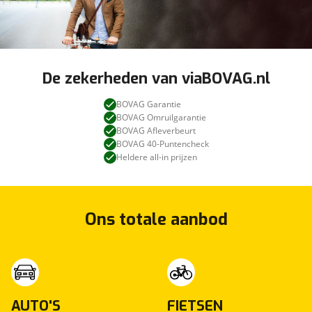
De zekerheden van viaBOVAG.nl
BOVAG Garantie
BOVAG Omruilgarantie
BOVAG Afleverbeurt
BOVAG 40-Puntencheck
Heldere all-in prijzen
Ons totale aanbod
AUTO'S
FIETSEN