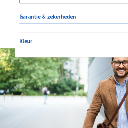
Tica
(
0
)
Titanium
(
0
)
Garantie & zekerheden
Kleur