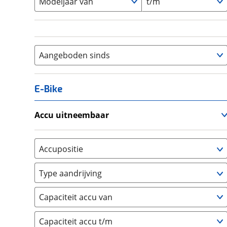
Modeljaar van
t/m
Aangeboden sinds
E-Bike
Accu uitneembaar
Ja, uitneembaar
(
0
)
Nee, vast
(
0
)
Accupositie
Bagagedrager
(
0
)
Type aandrijving
Frame
(
0
)
Achterwiel
(
0
)
Vloer
(
0
)
Capaciteit accu van
Trapas
(
0
)
Achterbank
(
0
)
Voorwiel
(
0
)
Capaciteit accu t/m
Kofferbak
(
0
)