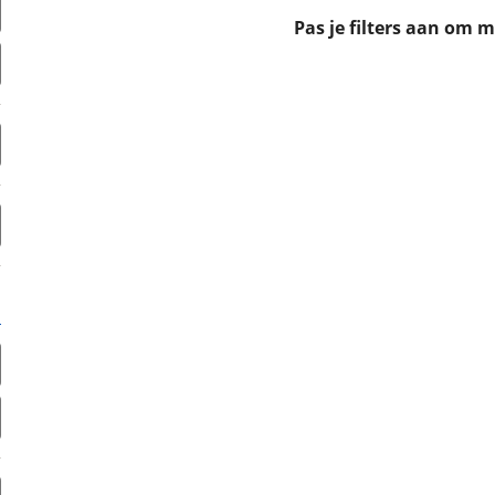
erbeteren. We tonen je graag relevante advertenties en geb
Pas je filters aan om 
ag op en buiten onze website volgt – uiteraard op anoni
laimer en privacyverklaring
. Als je weigert, plaatsen we a
che cookies. Je voorkeuren kun je later altijd aan