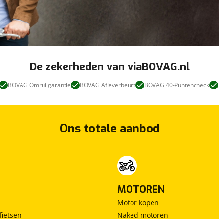
De zekerheden van viaBOVAG.nl
BOVAG Omruilgarantie
BOVAG Afleverbeurt
BOVAG 40-Puntencheck
Ons totale aanbod
N
MOTOREN
Motor kopen
fietsen
Naked motoren