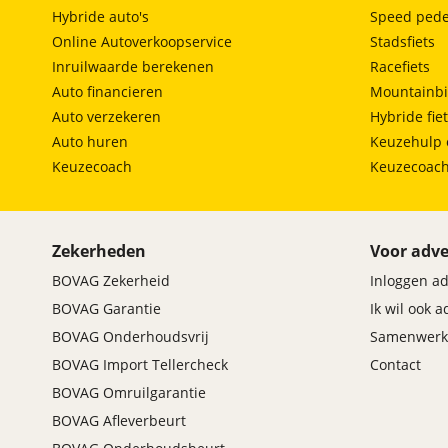
Hybride auto's
Speed pede
Online Autoverkoopservice
Stadsfiets
Inruilwaarde berekenen
Racefiets
Auto financieren
Mountainbi
Auto verzekeren
Hybride fie
Auto huren
Keuzehulp 
Keuzecoach
Keuzecoac
Zekerheden
Voor adve
BOVAG Zekerheid
Inloggen a
BOVAG Garantie
Ik wil ook 
BOVAG Onderhoudsvrij
Samenwerk
BOVAG Import Tellercheck
Contact
BOVAG Omruilgarantie
BOVAG Afleverbeurt