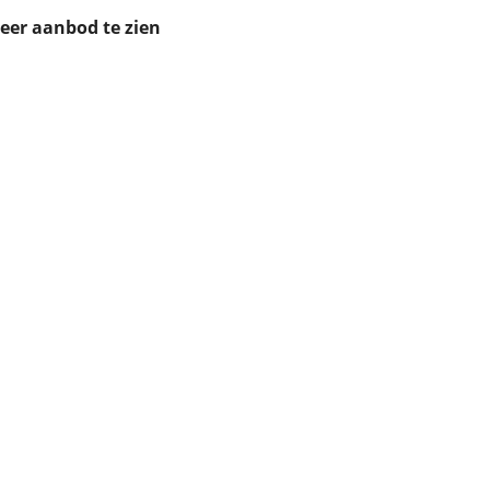
ruiken daarvoor
meer aanbod te zien
eme basis. Meer
lleen functionele
passen via de