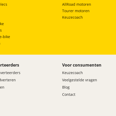
lecs
AllRoad motoren
Tourer motoren
Keuzecoach
ke
ts
e-bike
h
rteerders
Voor consumenten
dverteerders
Keuzecoach
adverteren
Veelgestelde vragen
en
Blog
Contact