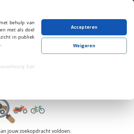
Over viaBOVAG.nl
 met behulp van
Accepteren
en met als doel
zicht in publiek
.
Weigeren
 nauwkeurig kan
 eigenschappen
rkeuren in het
trekken in de
lijke ervaring.
 aan jouw zoekopdracht voldoen.
ytische cookies