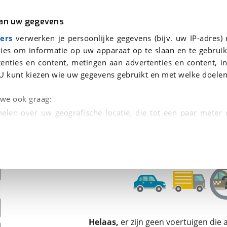
r
Kampeer
van uw gegevens
ers
verwerken je persoonlijke gegevens (bijv. uw IP-adres)
ies om informatie op uw apparaat op te slaan en te gebruik
enties en content, metingen aan advertenties en content, in
den
U kunt kiezen wie uw gegevens gebruikt en met welke doelen
Omruilgarantie, Afleverbeurt
n we ook graag:
elen over uw geografische locatie, die tot een paar meter
entificeren door het actief te scannen op specifieke
 persoonlijke gegevens worden verwerkt en stel uw voo
unt uw toestemming op elk moment wijzigen of in
kbare technieken zorgen we voor een betere en meer persoon
Helaas,
er zijn geen voertuigen die
en ervoor dat de website goed werkt. Ook gebruiken we anal