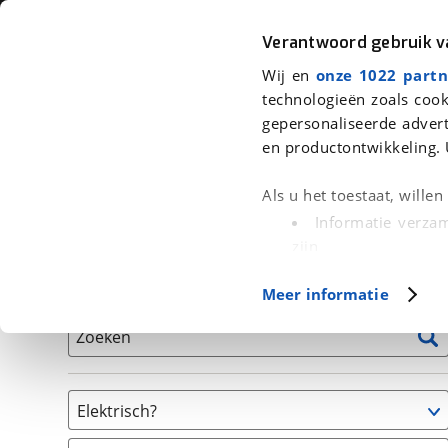
Auto
Fiets
Moto
Verantwoord gebruik 
Wij en
onze 1022 partn
<
Terug
|
Home
>
Fiets
>
Fietsen
technologieën zoals cook
gepersonaliseerde advert
We hebben 0 fietsen voor je gevon
en productontwikkeling. 
Alle tweedehands fietsen inclusief BOVAG Garantie, 
Als u het toestaat, wille
en 40-Puntencheck
Informatie verzam
zijn
Uw apparaat id
Basisgegevens
Meer informatie
(fingerprinting)
Lees meer over hoe uw
Zoeken
detailgedeelte
in. U k
Cookieverklaring.
Elektrisch?
Met cookies en vergelij
Niet elektrisch
Functionele cookies zorg
(
0
)