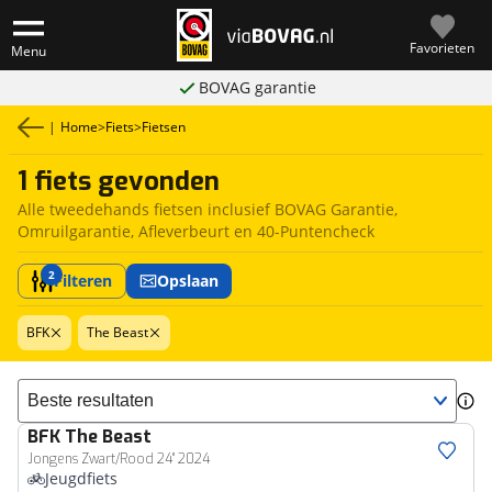
Favorieten
Menu
BOVAG garantie
|
Home
>
Fiets
>
Fietsen
1 fiets gevonden
Alle tweedehands fietsen inclusief BOVAG Garantie,
Omruilgarantie, Afleverbeurt en 40-Puntencheck
2
Filteren
Opslaan
BFK
The Beast
Sorteer resultaten
BFK
The Beast
Jongens Zwart/Rood 24" 2024
Jeugdfiets