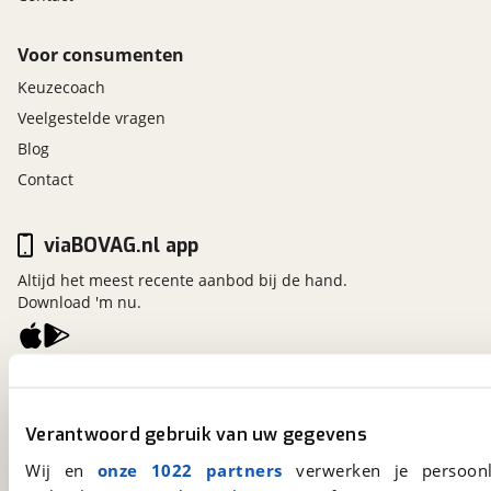
Voor consumenten
Keuzecoach
Veelgestelde vragen
Blog
Contact
viaBOVAG.nl app
Altijd het meest recente aanbod bij de hand.
Download 'm nu.
viaBOVAG.nl
Kosterijland
15
Verantwoord gebruik van uw gegevens
3981 AJ
Bunnik
Een initiatief van
Wij en
onze 1022 partners
verwerken je persoonl
BOVAG