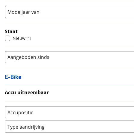
Modeljaar van
Staat
Nieuw
(
1
)
Aangeboden sinds
E-Bike
Accu uitneembaar
Ja, uitneembaar
(
0
)
Nee, vast
(
0
)
Accupositie
Bagagedrager
(
0
)
Type aandrijving
Frame
(
0
)