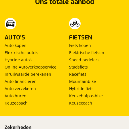
Ons totale aanbod
AUTO'S
FIETSEN
Auto kopen
Fiets kopen
Elektrische auto's
Elektrische fietsen
Hybride auto's
Speed pedelecs
Online Autoverkoopservice
Stadsfiets
Inruilwaarde berekenen
Racefiets
Auto financieren
Mountainbike
Auto verzekeren
Hybride fiets
Auto huren
Keuzehulp e-bike
Keuzecoach
Keuzecoach
Zekerheden