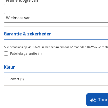
Framehoogte van
Cortina
(
0
)
Chroom-molybdeen
(
0
)
21+
(
0
)
Flyer
(
0
)
Scandium
(
0
)
Overig
(
0
)
Staal
Wielmaat van
(
0
)
Tica
(
0
)
Titanium
(
0
)
Garantie & zekerheden
Alle occasions op viaBOVAG.nl hebben minimaal 12 maanden BOVAG Garanti
Fabrieksgarantie
(
1
)
Kleur
Zwart
(
1
)
Too