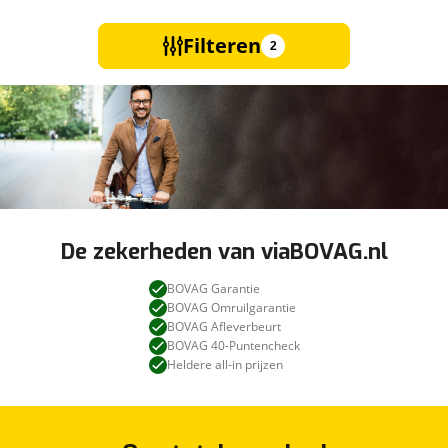
Filteren
2
De zekerheden van viaBOVAG.nl
BOVAG Garantie
BOVAG Omruilgarantie
BOVAG Afleverbeurt
BOVAG 40-Puntencheck
Heldere all-in prijzen