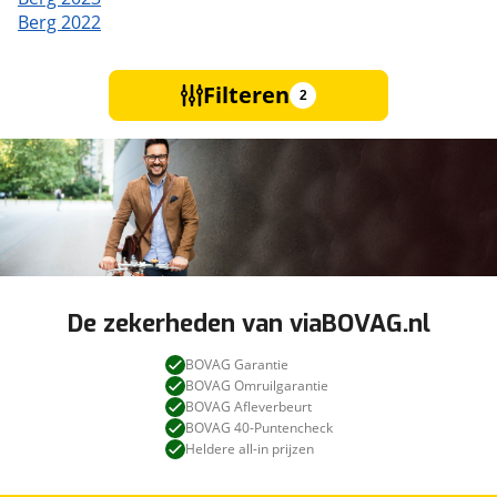
Berg 2022
Filteren
2
De zekerheden van viaBOVAG.nl
BOVAG Garantie
BOVAG Omruilgarantie
BOVAG Afleverbeurt
BOVAG 40-Puntencheck
Heldere all-in prijzen