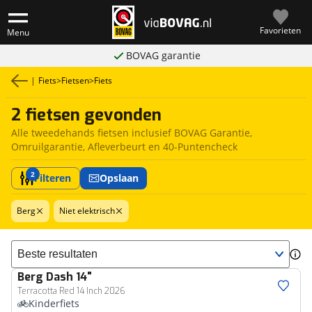
Favorieten
Menu
BOVAG garantie
|
Fiets
>
Fietsen
>
Fiets
2 fietsen gevonden
Alle tweedehands fietsen inclusief BOVAG Garantie,
Omruilgarantie, Afleverbeurt en 40-Puntencheck
2
Filteren
Opslaan
Berg
Niet elektrisch
Sorteer resultaten
Berg
Dash 14"
Terracotta Red 14 Inch 2026
Kinderfiets