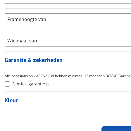
5-8
(
0
)
Bafang
(
0
)
Aluminium
(
0
)
9-14
(
0
)
Gazelle
(
0
)
Carbon
(
0
)
15-20
Framehoogte van
(
0
)
Cortina
(
0
)
Chroom-molybdeen
(
0
)
21+
(
0
)
Flyer
(
0
)
Scandium
(
0
)
Overig
(
0
)
Staal
Wielmaat van
(
0
)
Tica
(
0
)
Titanium
(
0
)
Garantie & zekerheden
Alle occasions op viaBOVAG.nl hebben minimaal 12 maanden BOVAG Garanti
Fabrieksgarantie
(
2
)
Kleur