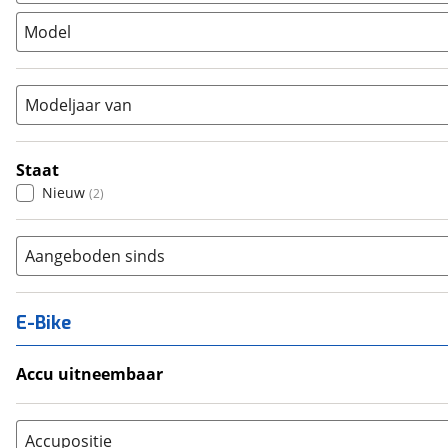
Stadsfiets
(
0
)
Model
Tandem
(
0
)
Vouwfiets
(
0
)
Modeljaar van
Staat
Nieuw
(
2
)
Aangeboden sinds
E-Bike
Accu uitneembaar
Ja, uitneembaar
(
0
)
Nee, vast
(
0
)
Accupositie