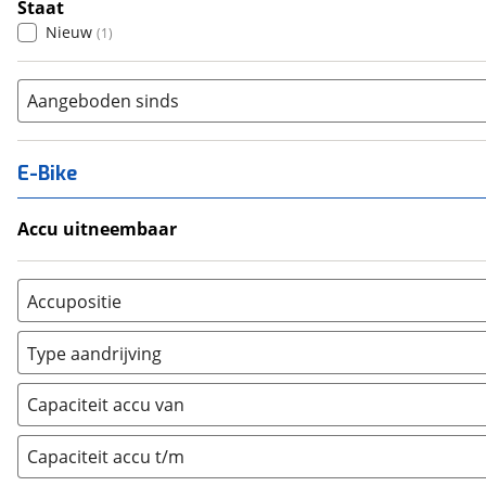
Staat
Nieuw
(
1
)
Aangeboden sinds
E-Bike
Accu uitneembaar
Ja, uitneembaar
(
0
)
Nee, vast
(
0
)
Accupositie
Bagagedrager
(
0
)
Type aandrijving
Frame
(
0
)
Achterwiel
(
0
)
Vloer
(
0
)
Capaciteit accu van
Trapas
(
0
)
Achterbank
(
0
)
Voorwiel
(
0
)
Capaciteit accu t/m
Kofferbak
(
0
)