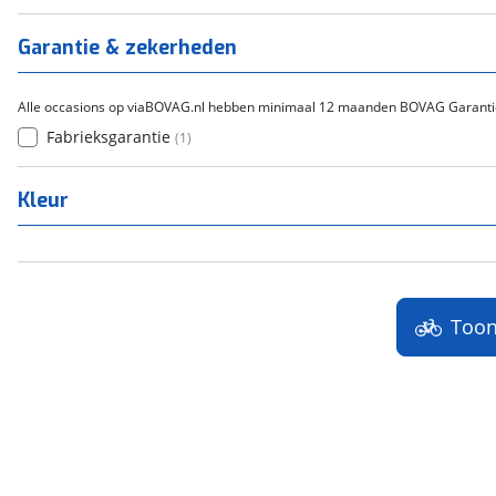
Tica
(
0
)
Titanium
(
0
)
Garantie & zekerheden
Alle occasions op viaBOVAG.nl hebben minimaal 12 maanden BOVAG Garanti
Fabrieksgarantie
(
1
)
Kleur
Too