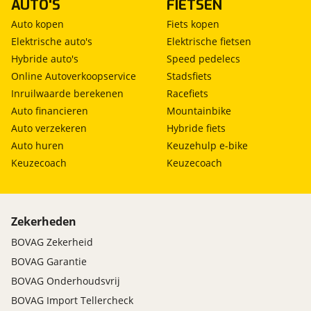
AUTO'S
FIETSEN
Auto kopen
Fiets kopen
Elektrische auto's
Elektrische fietsen
Hybride auto's
Speed pedelecs
Online Autoverkoopservice
Stadsfiets
Inruilwaarde berekenen
Racefiets
Auto financieren
Mountainbike
Auto verzekeren
Hybride fiets
Auto huren
Keuzehulp e-bike
Keuzecoach
Keuzecoach
Zekerheden
BOVAG Zekerheid
BOVAG Garantie
BOVAG Onderhoudsvrij
BOVAG Import Tellercheck