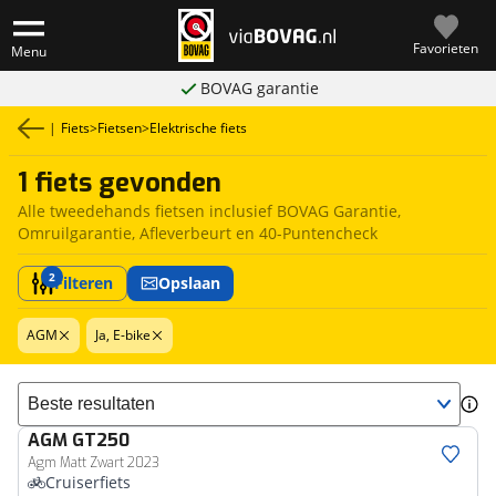
Favorieten
Menu
BOVAG garantie
|
Fiets
>
Fietsen
>
Elektrische fiets
1 fiets gevonden
Alle tweedehands fietsen inclusief BOVAG Garantie,
Omruilgarantie, Afleverbeurt en 40-Puntencheck
2
Filteren
Opslaan
AGM
Ja, E-bike
Sorteer resultaten
AGM
GT250
Agm Matt Zwart 2023
Cruiserfiets