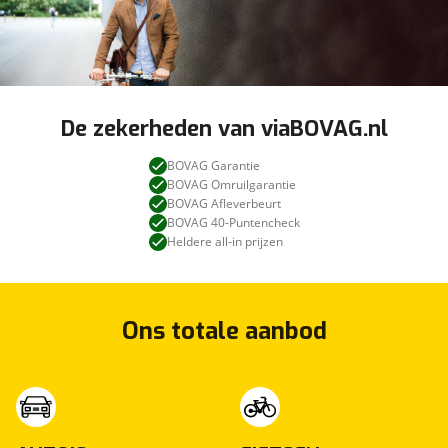
De zekerheden van viaBOVAG.nl
BOVAG Garantie
BOVAG Omruilgarantie
BOVAG Afleverbeurt
BOVAG 40-Puntencheck
Heldere all-in prijzen
Ons totale aanbod