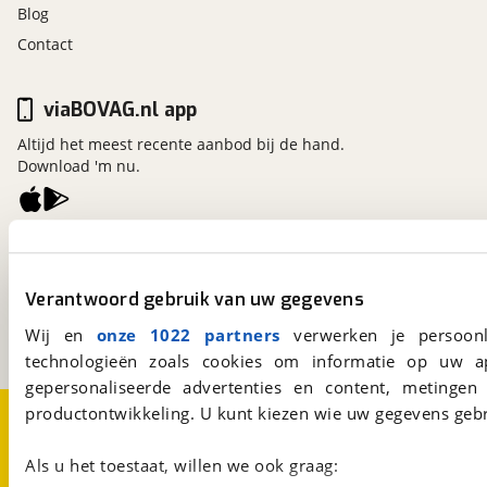
Blog
Contact
viaBOVAG.nl app
Altijd het meest recente aanbod bij de hand.
Download 'm nu.
viaBOVAG.nl
Kosterijland
15
Verantwoord gebruik van uw gegevens
3981 AJ
Bunnik
Een initiatief van
Wij en
onze 1022 partners
verwerken je persoonl
BOVAG
technologieën zoals cookies om informatie op uw a
gepersonaliseerde advertenties en content, metingen
productontwikkeling. U kunt kiezen wie uw gegevens gebr
Over viaBOVAG.nl
Disclaimer- en Privacyverklaring
Cookievoorkeuren
Vacatures
Als u het toestaat, willen we ook graag: