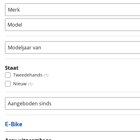
Racefiets
(
32
)
Merk
Stadsfiets
(
4613
)
Tandem
(
0
)
Model
Vouwfiets
(
3
)
Modeljaar van
Staat
Tweedehands
(
1
)
Nieuw
(
1
)
Aangeboden sinds
E-Bike