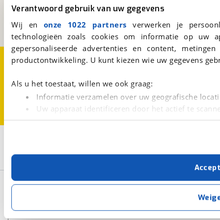
3981 AJ
Bunnik
Verantwoord gebruik van uw gegevens
Een initiatief van
Wij en
onze 1022 partners
verwerken je persoonl
BOVAG
technologieën zoals cookies om informatie op uw a
gepersonaliseerde advertenties en content, metingen
Over viaBOVAG.nl
Disclaimer- en Privacyverklaring
productontwikkeling. U kunt kiezen wie uw gegevens gebr
Cookievoorkeuren
Vacatures
Als u het toestaat, willen we ook graag:
Informatie verzamelen over uw geografische locati
Uw apparaat identificeren door het actief te scann
Lees meer over hoe uw persoonlijke gegevens worden ve
U kunt uw toestemming op elk moment wijzigen of intrekk
2
Opslaan
Kinderfiets
Frametype: Dames
Met cookies en vergelijkbare technieken zorgen we voor 
Accep
cookies zorgen ervoor dat de website goed werkt. Ook g
verbeteren. We tonen je graag relevante advertenties e
Basisgegevens
buiten onze website volgt – uiteraard op anonie
Weig
privacyverklaring
. Als je weigert, plaatsen we alleen f
Zoeken
kun je later altijd aanpassen via de
voorkeurenpagina
.