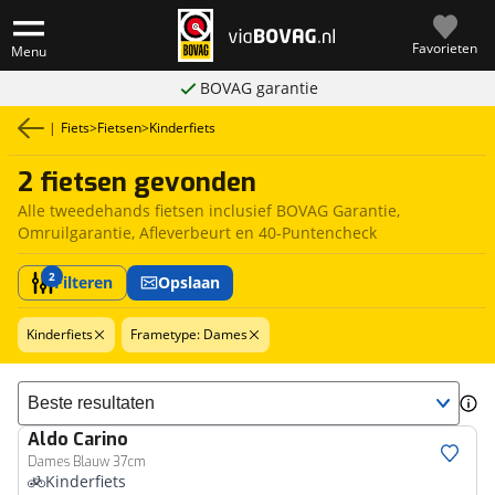
Favorieten
Menu
BOVAG garantie
|
Fiets
>
Fietsen
>
Kinderfiets
2 fietsen gevonden
Alle tweedehands fietsen inclusief BOVAG Garantie,
Omruilgarantie, Afleverbeurt en 40-Puntencheck
2
Filteren
Opslaan
Kinderfiets
Frametype: Dames
Sorteer resultaten
Aldo
Carino
Dames Blauw 37cm
Kinderfiets