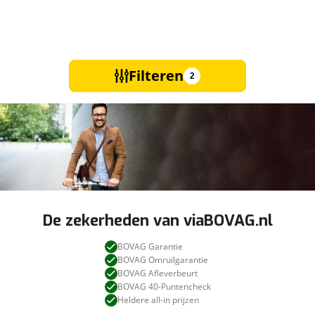
Filteren
2
De zekerheden van viaBOVAG.nl
BOVAG Garantie
BOVAG Omruilgarantie
BOVAG Afleverbeurt
BOVAG 40-Puntencheck
Heldere all-in prijzen