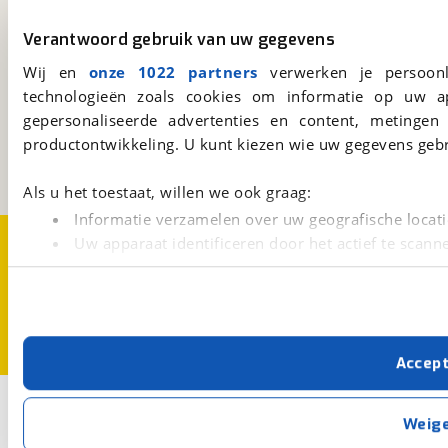
Download 'm nu.
Verantwoord gebruik van uw gegevens
Wij en
onze 1022 partners
verwerken je persoonl
viaBOVAG.nl
technologieën zoals cookies om informatie op uw a
Kosterijland
15
gepersonaliseerde advertenties en content, metingen
3981 AJ
Bunnik
productontwikkeling. U kunt kiezen wie uw gegevens gebr
Een initiatief van
BOVAG
Als u het toestaat, willen we ook graag:
Informatie verzamelen over uw geografische locati
Over viaBOVAG.nl
Disclaimer- en Privacyverklaring
Uw apparaat identificeren door het actief te scann
Cookievoorkeuren
Vacatures
Lees meer over hoe uw persoonlijke gegevens worden ve
U kunt uw toestemming op elk moment wijzigen of intrekk
Met cookies en vergelijkbare technieken zorgen we voor 
Accep
cookies zorgen ervoor dat de website goed werkt. Ook g
verbeteren. We tonen je graag relevante advertenties e
2
Opslaan
buiten onze website volgt – uiteraard op anonie
Weig
privacyverklaring
. Als je weigert, plaatsen we alleen f
Hybride fiets
Ja, High-speed