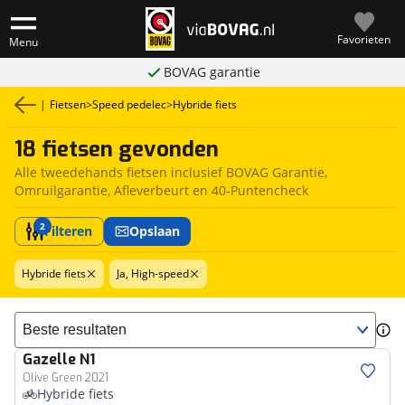
Favorieten
Menu
BOVAG garantie
|
Fietsen
>
Speed pedelec
>
Hybride fiets
18 fietsen gevonden
Alle tweedehands fietsen inclusief BOVAG Garantie,
Omruilgarantie, Afleverbeurt en 40-Puntencheck
2
Filteren
Opslaan
Hybride fiets
Ja, High-speed
Sorteer resultaten
Gazelle
N1
Olive Green 2021
Hybride fiets