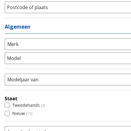
Jeugdfiets
(
0
)
Lage instap
Postcode of plaats
(
0
)
Kinderfiets
(
0
)
Meisjes
(
0
)
Ligfiets
(
8
)
Mixed
(
0
)
Algemeen
Mountainbike
(
1
)
Unisex
(
14
)
Overig
(
4
)
Racefiets
(
1
)
Merk
Stadsfiets
(
91
)
Model
Tandem
(
0
)
Vouwfiets
(
2
)
Modeljaar van
Staat
Tweedehands
(
3
)
Nieuw
(
15
)