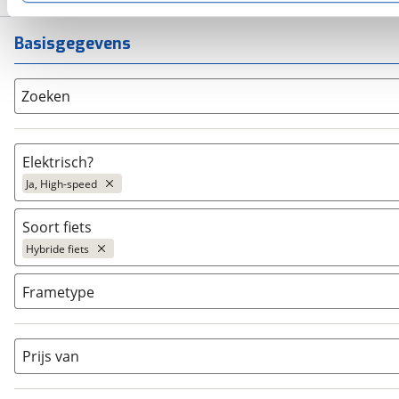
kun je later altijd aanpassen via de
voorkeurenpagina
.
Basisgegevens
Zoeken
Elektrisch?
Ja, High-speed
Niet elektrisch
(
410
)
Soort fiets
Ja, E-bike
(
1303
)
Hybride fiets
Ja, High-speed
(
18
)
Bakfiets
(
6
)
Frametype
BMX / Freestyle fiets
(
0
)
Dames
(
1
)
Crosshybride
(
0
)
Dames monotube
(
0
)
Prijs van
Cruiserfiets
(
0
)
Heren
(
3
)
Hybride fiets
(
18
)
Jongens
(
0
)