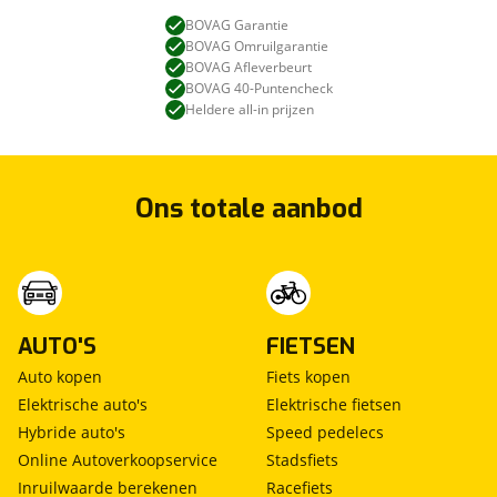
BOVAG Garantie
BOVAG Omruilgarantie
BOVAG Afleverbeurt
BOVAG 40-Puntencheck
Heldere all-in prijzen
Ons totale aanbod
AUTO'S
FIETSEN
Auto kopen
Fiets kopen
Elektrische auto's
Elektrische fietsen
Hybride auto's
Speed pedelecs
Online Autoverkoopservice
Stadsfiets
Inruilwaarde berekenen
Racefiets