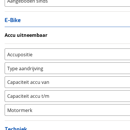
Aangeboden sinds
E-Bike
Accu uitneembaar
Ja, uitneembaar
(
4
)
Nee, vast
(
0
)
Accupositie
Bagagedrager
(
0
)
Type aandrijving
Frame
(
9
)
Achterwiel
(
3
)
Vloer
(
0
)
Capaciteit accu van
Trapas
(
8
)
Achterbank
(
0
)
Voorwiel
(
0
)
Capaciteit accu t/m
Kofferbak
(
0
)
Overig
(
0
)
Motormerk
Bosch
(
8
)
Yamaha
(
0
)
Techniek