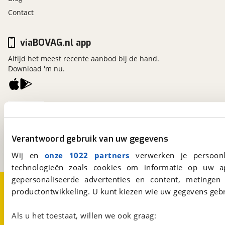
Contact
viaBOVAG.nl app
Altijd het meest recente aanbod bij de hand.
Download 'm nu.
viaBOVAG.nl
Kosterijland
15
3981 AJ
Bunnik
Verantwoord gebruik van uw gegevens
Een initiatief van
BOVAG
Wij en
onze 1022 partners
verwerken je persoonl
technologieën zoals cookies om informatie op uw a
gepersonaliseerde advertenties en content, metingen
Over viaBOVAG.nl
Disclaimer- en Privacyverklaring
productontwikkeling. U kunt kiezen wie uw gegevens gebr
Cookievoorkeuren
Vacatures
Als u het toestaat, willen we ook graag: