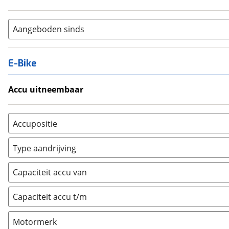
Aangeboden sinds
E-Bike
Accu uitneembaar
Ja, uitneembaar
(
0
)
Nee, vast
(
0
)
Accupositie
Bagagedrager
(
0
)
Type aandrijving
Frame
(
0
)
Achterwiel
(
0
)
Vloer
(
0
)
Capaciteit accu van
Trapas
(
0
)
Achterbank
(
0
)
Voorwiel
(
0
)
Capaciteit accu t/m
Kofferbak
(
0
)
Overig
(
0
)
Motormerk