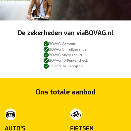
De zekerheden van viaBOVAG.nl
BOVAG Garantie
BOVAG Omruilgarantie
BOVAG Afleverbeurt
BOVAG 40-Puntencheck
Heldere all-in prijzen
Ons totale aanbod
AUTO'S
FIETSEN