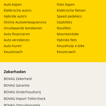
Auto kopen
Fiets kopen
Elektrische auto's
Elektrische fietsen
Hybride auto's
Speed pedelecs
Online Autoverkoopservice
Stadsfiets
Inruilwaarde berekenen
Racefiets
Auto financieren
Mountainbike
Auto verzekeren
Hybride fiets
Auto huren
Keuzehulp e-bike
Keuzecoach
Keuzecoach
Zekerheden
BOVAG Zekerheid
BOVAG Garantie
BOVAG Onderhoudsvrij
BOVAG Import Tellercheck
BOVAG Omruilgarantie