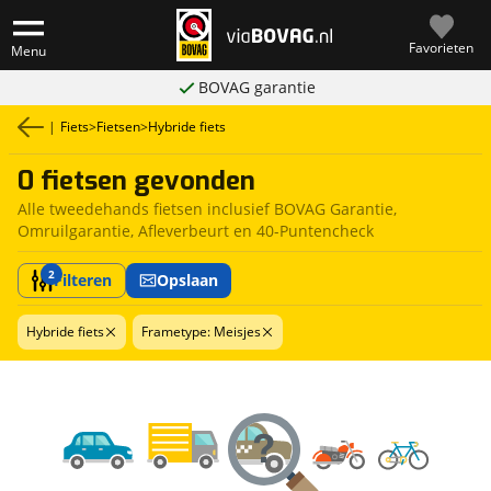
Favorieten
Menu
BOVAG garantie
|
Fiets
>
Fietsen
>
Hybride fiets
0 fietsen gevonden
Alle tweedehands fietsen inclusief BOVAG Garantie,
Omruilgarantie, Afleverbeurt en 40-Puntencheck
2
Filteren
Opslaan
Hybride fiets
Frametype: Meisjes