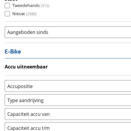
Tweedehands
(
512
)
Nieuw
(
2986
)
Aangeboden sinds
E-Bike
Accu uitneembaar
Ja, uitneembaar
(
6
)
Nee, vast
(
22
)
Accupositie
Bagagedrager
(
1
)
Type aandrijving
Frame
(
0
)
Achterwiel
(
1
)
Vloer
(
0
)
Capaciteit accu van
Trapas
(
0
)
Achterbank
(
0
)
Voorwiel
(
0
)
Capaciteit accu t/m
Kofferbak
(
0
)