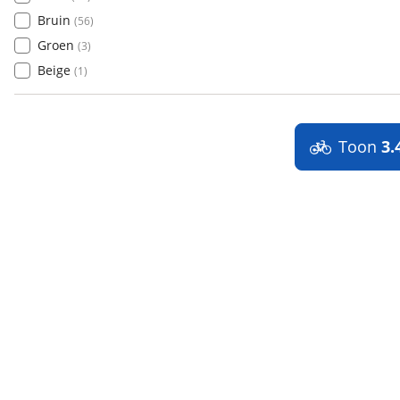
Bruin
(
56
)
Groen
(
3
)
Beige
(
1
)
Toon
3.