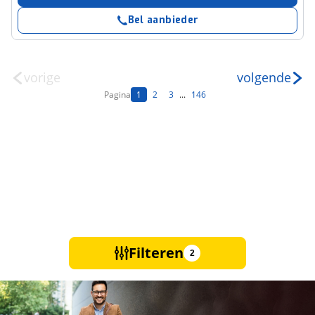
Bel aanbieder
vorige
volgende
Pagina
1
2
3
...
146
Filteren
2