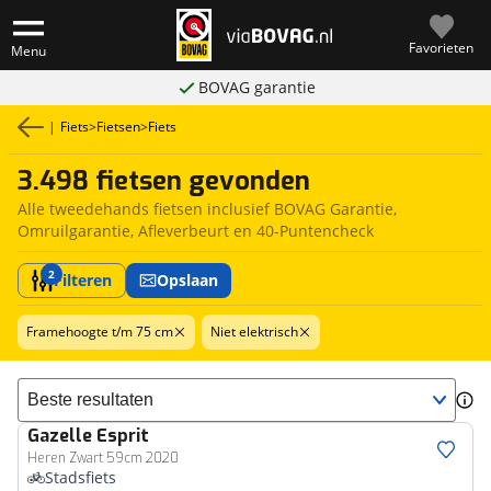
Favorieten
Menu
BOVAG garantie
|
Fiets
>
Fietsen
>
Fiets
3.498 fietsen gevonden
Alle tweedehands fietsen inclusief BOVAG Garantie,
Omruilgarantie, Afleverbeurt en 40-Puntencheck
2
Filteren
Opslaan
Framehoogte t/m 75 cm
Niet elektrisch
Sorteer resultaten
Gazelle
Esprit
Heren Zwart 59cm 2020
Stadsfiets