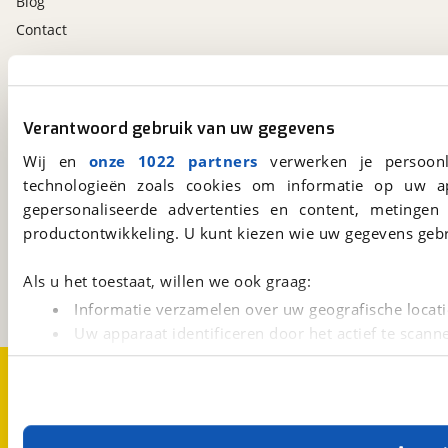
Blog
Contact
viaBOVAG.nl app
Altijd het meest recente aanbod bij de hand.
Verantwoord gebruik van uw gegevens
Download 'm nu.
Wij en
onze 1022 partners
verwerken je persoonl
technologieën zoals cookies om informatie op uw a
gepersonaliseerde advertenties en content, metingen
viaBOVAG.nl
productontwikkeling. U kunt kiezen wie uw gegevens gebr
Kosterijland
15
3981 AJ
Bunnik
Als u het toestaat, willen we ook graag:
Een initiatief van
BOVAG
Informatie verzamelen over uw geografische locati
Uw apparaat identificeren door het actief te scann
Lees meer over hoe uw persoonlijke gegevens worden ve
Over viaBOVAG.nl
Disclaimer- en Privacyverklaring
U kunt uw toestemming op elk moment wijzigen of intrekk
Cookievoorkeuren
Vacatures
Met cookies en vergelijkbare technieken zorgen we voor 