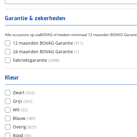
Tica
(
0
)
Titanium
(
2
)
Garantie & zekerheden
Alle occasions op viaBOVAG.nl hebben minimaal 12 maanden BOVAG Garanti
12 maanden BOVAG Garantie
(
511
)
24 maanden BOVAG Garantie
(
1
)
Fabrieksgarantie
(
2988
)
Kleur
Zwart
(
932
)
Grijs
(
562
)
Wit
(
52
)
Blauw
(
389
)
Overig
(
825
)
Rood
(
95
)