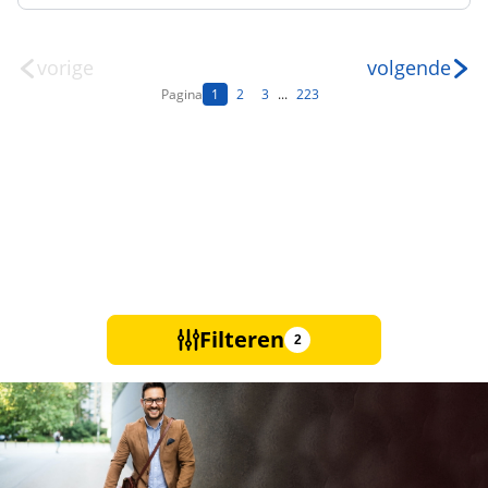
vorige
volgende
Pagina
1
2
3
...
223
Filteren
2