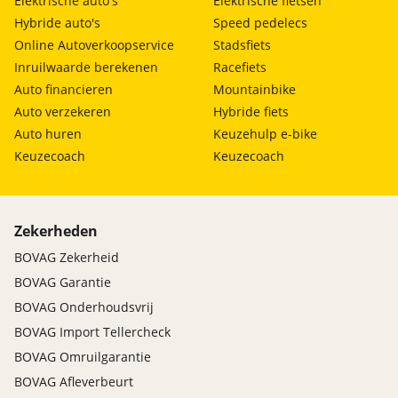
Elektrische auto's
Elektrische fietsen
Hybride auto's
Speed pedelecs
Online Autoverkoopservice
Stadsfiets
Inruilwaarde berekenen
Racefiets
Auto financieren
Mountainbike
Auto verzekeren
Hybride fiets
Auto huren
Keuzehulp e-bike
Keuzecoach
Keuzecoach
Zekerheden
BOVAG Zekerheid
BOVAG Garantie
BOVAG Onderhoudsvrij
BOVAG Import Tellercheck
BOVAG Omruilgarantie
BOVAG Afleverbeurt