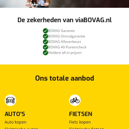
De zekerheden van viaBOVAG.nl
BOVAG Garantie
BOVAG Omruilgarantie
BOVAG Afleverbeurt
BOVAG 40-Puntencheck
Heldere all-in prijzen
Ons totale aanbod
AUTO'S
FIETSEN
Auto kopen
Fiets kopen