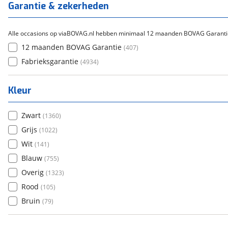
Garantie & zekerheden
Alle occasions op viaBOVAG.nl hebben minimaal 12 maanden BOVAG Garanti
12 maanden BOVAG Garantie
(
407
)
Fabrieksgarantie
(
4934
)
Kleur
Zwart
(
1360
)
Grijs
(
1022
)
Wit
(
141
)
Blauw
(
755
)
Overig
(
1323
)
Rood
(
105
)
Bruin
(
79
)