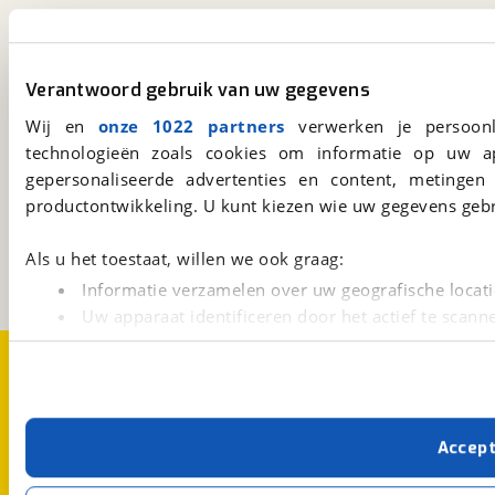
viaBOVAG.nl app
Altijd het meest recente aanbod bij de hand.
Verantwoord gebruik van uw gegevens
Download 'm nu.
Wij en
onze 1022 partners
verwerken je persoonl
technologieën zoals cookies om informatie op uw a
gepersonaliseerde advertenties en content, metingen
viaBOVAG.nl
productontwikkeling. U kunt kiezen wie uw gegevens gebr
Kosterijland
15
3981 AJ
Bunnik
Als u het toestaat, willen we ook graag:
Een initiatief van
BOVAG
Informatie verzamelen over uw geografische locati
Uw apparaat identificeren door het actief te scann
Lees meer over hoe uw persoonlijke gegevens worden ve
Over viaBOVAG.nl
Disclaimer- en Privacyverklaring
U kunt uw toestemming op elk moment wijzigen of intrekk
Cookievoorkeuren
Vacatures
Met cookies en vergelijkbare technieken zorgen we voor 
Accep
cookies zorgen ervoor dat de website goed werkt. Ook g
verbeteren. We tonen je graag relevante advertenties e