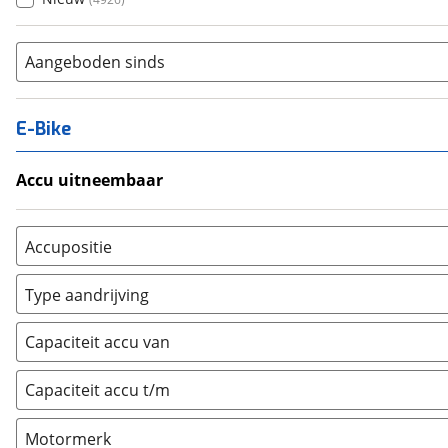
Aangeboden sinds
E-Bike
Accu uitneembaar
Ja, uitneembaar
(
513
)
Nee, vast
(
16
)
Accupositie
Bagagedrager
(
296
)
Type aandrijving
Frame
(
1625
)
Achterwiel
(
88
)
Vloer
(
0
)
Capaciteit accu van
Trapas
(
1030
)
Achterbank
(
0
)
Voorwiel
(
268
)
Capaciteit accu t/m
Kofferbak
(
0
)
Overig
(
0
)
Motormerk