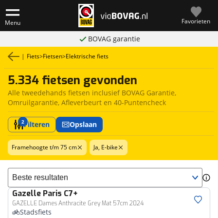
Favorieten
Menu
BOVAG garantie
|
Fiets
>
Fietsen
>
Elektrische fiets
5.334 fietsen gevonden
Alle tweedehands fietsen inclusief BOVAG Garantie,
Omruilgarantie, Afleverbeurt en 40-Puntencheck
2
Filteren
Opslaan
Framehoogte t/m 75 cm
Ja, E-bike
Sorteer resultaten
Gazelle
Paris C7+
GAZELLE Dames Anthracite Grey Mat 57cm 2024
Stadsfiets