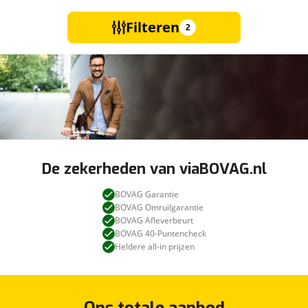
Filteren
2
De zekerheden van viaBOVAG.nl
BOVAG Garantie
BOVAG Omruilgarantie
BOVAG Afleverbeurt
BOVAG 40-Puntencheck
Heldere all-in prijzen