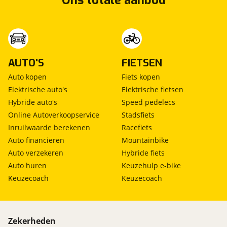
Ons totale aanbod
AUTO'S
FIETSEN
Auto kopen
Fiets kopen
Elektrische auto's
Elektrische fietsen
Hybride auto's
Speed pedelecs
Online Autoverkoopservice
Stadsfiets
Inruilwaarde berekenen
Racefiets
Auto financieren
Mountainbike
Auto verzekeren
Hybride fiets
Auto huren
Keuzehulp e-bike
Keuzecoach
Keuzecoach
Zekerheden