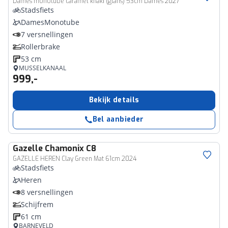
Dames monotube caramel khaki (glans) 53cm Dames 2027
Stadsfiets
DamesMonotube
7 versnellingen
Rollerbrake
53 cm
MUSSELKANAAL
999,-
Bekijk details
Bel aanbieder
Gazelle
Chamonix C8
GAZELLE HEREN Clay Green Mat 61cm 2024
Stadsfiets
Heren
8 versnellingen
Schijfrem
61 cm
BARNEVELD