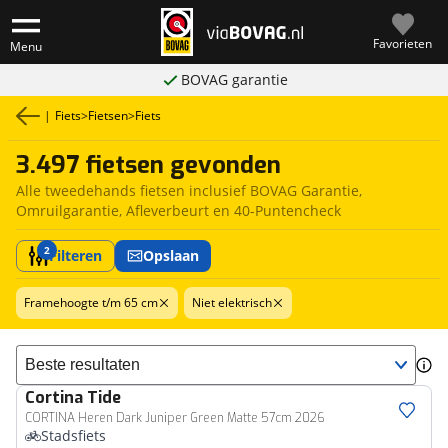
Favorieten
Menu
BOVAG garantie
|
Fiets
>
Fietsen
>
Fiets
3.497 fietsen gevonden
Alle tweedehands fietsen inclusief BOVAG Garantie,
Omruilgarantie, Afleverbeurt en 40-Puntencheck
2
Filteren
Opslaan
Framehoogte t/m 65 cm
Niet elektrisch
Sorteer resultaten
Cortina
Tide
CORTINA Heren Dark Juniper Green Matte 57cm 2026
Stadsfiets