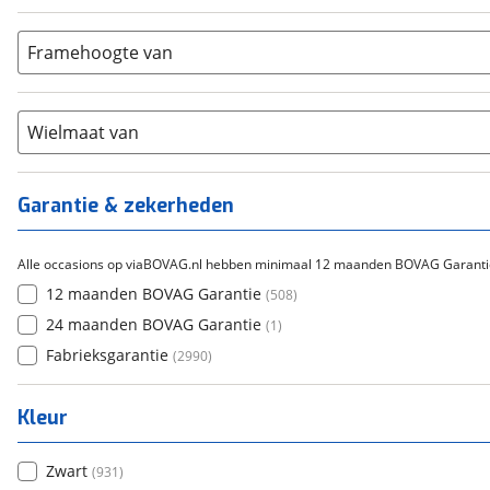
Bafang
(
0
)
Aluminium
(
2331
)
9-14
(
262
)
Gazelle
(
0
)
Carbon
(
172
)
15-20
Framehoogte van
(
99
)
Cortina
(
0
)
Chroom-molybdeen
(
0
)
21+
(
478
)
Flyer
(
0
)
Scandium
(
0
)
Overig
(
0
)
Staal
Wielmaat van
(
182
)
Tica
(
0
)
Titanium
(
2
)
Garantie & zekerheden
Alle occasions op viaBOVAG.nl hebben minimaal 12 maanden BOVAG Garanti
12 maanden BOVAG Garantie
(
508
)
24 maanden BOVAG Garantie
(
1
)
Fabrieksgarantie
(
2990
)
Kleur
Zwart
(
931
)