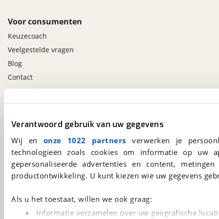
Voor consumenten
Keuzecoach
Veelgestelde vragen
Blog
Contact
viaBOVAG.nl app
Altijd het meest recente aanbod bij de hand.
Verantwoord gebruik van uw gegevens
Download 'm nu.
Wij en
onze 1022 partners
verwerken je persoonl
technologieën zoals cookies om informatie op uw a
gepersonaliseerde advertenties en content, metingen
viaBOVAG.nl
productontwikkeling. U kunt kiezen wie uw gegevens gebr
Kosterijland
15
3981 AJ
Bunnik
Als u het toestaat, willen we ook graag:
Een initiatief van
BOVAG
Informatie verzamelen over uw geografische locati