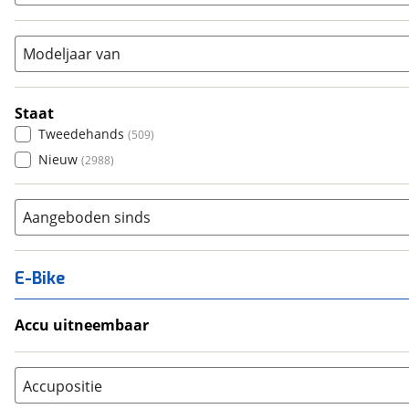
Vouwfiets
(
0
)
Modeljaar van
Staat
Tweedehands
(
509
)
Nieuw
(
2988
)
Aangeboden sinds
E-Bike
Accu uitneembaar
Ja, uitneembaar
(
6
)
Nee, vast
(
22
)
Accupositie