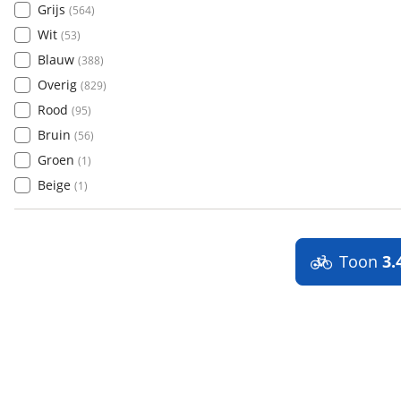
Grijs
(
564
)
Wit
(
53
)
Blauw
(
388
)
Overig
(
829
)
Rood
(
95
)
Bruin
(
56
)
Groen
(
1
)
Beige
(
1
)
Toon
3.