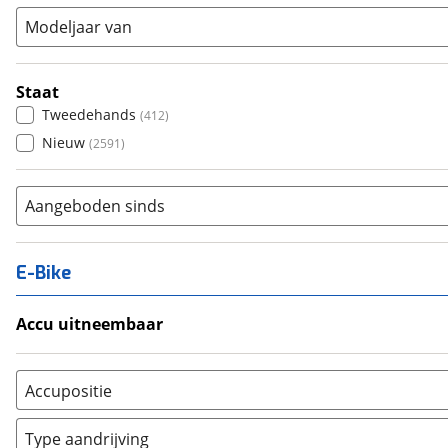
Modeljaar van
Staat
Tweedehands
(
412
)
Nieuw
(
2591
)
Aangeboden sinds
E-Bike
Accu uitneembaar
Ja, uitneembaar
(
6
)
Nee, vast
(
20
)
Accupositie
Bagagedrager
(
1
)
Type aandrijving