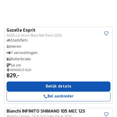
Gazelle
Esprit
GAZELLE Heren Black Mat 54cm 2026
Stadsfiets
Heren
7 versnellingen
Rollerbrake
54 cm
HENGELO GLD
829,-
Bekijk details
Bel aanbieder
Bianchi
INFINITO SHIMANO 105 MEC 12S
Metallic Celeste - CK 16 Full Satin 53cm 2026