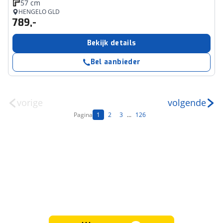
57 cm
HENGELO GLD
789,-
Bekijk details
Bel aanbieder
vorige
volgende
Pagina
1
2
3
...
126