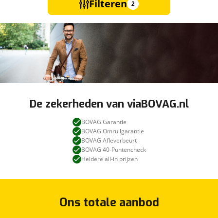
Filteren
2
De zekerheden van viaBOVAG.nl
BOVAG Garantie
BOVAG Omruilgarantie
BOVAG Afleverbeurt
BOVAG 40-Puntencheck
Heldere all-in prijzen
Ons totale aanbod