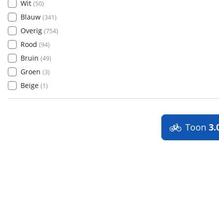
Wit
(
50
)
Blauw
(
341
)
Overig
(
754
)
Rood
(
94
)
Bruin
(
49
)
Groen
(
3
)
Beige
(
1
)
Toon
3.