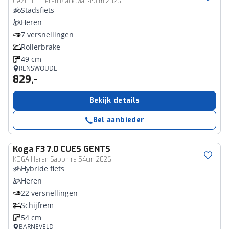
GAZELLE Heren Black Mat 49cm 2026
Stadsfiets
Heren
7 versnellingen
Rollerbrake
49 cm
RENSWOUDE
829,-
Bekijk details
Bel aanbieder
Koga
F3 7.0 CUES GENTS
KOGA Heren Sapphire 54cm 2026
Hybride fiets
Heren
22 versnellingen
Schijfrem
54 cm
BARNEVELD