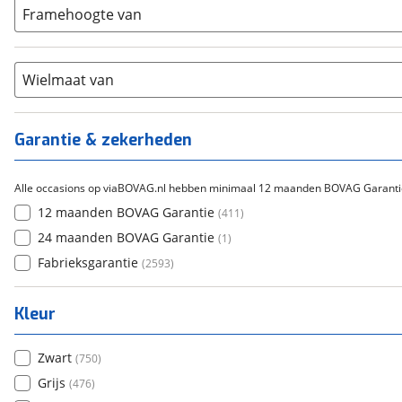
Carbon
(
157
)
15-20
Framehoogte van
(
83
)
Cortina
(
0
)
Chroom-molybdeen
(
0
)
21+
(
444
)
Flyer
(
0
)
Scandium
(
0
)
Overig
(
0
)
Staal
Wielmaat van
(
179
)
Tica
(
0
)
Titanium
(
2
)
Garantie & zekerheden
Alle occasions op viaBOVAG.nl hebben minimaal 12 maanden BOVAG Garanti
12 maanden BOVAG Garantie
(
411
)
24 maanden BOVAG Garantie
(
1
)
Fabrieksgarantie
(
2593
)
Kleur
Zwart
(
750
)
Grijs
(
476
)