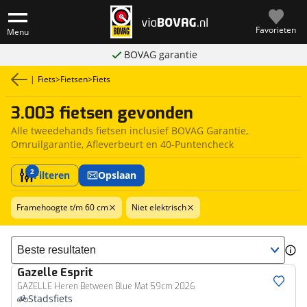
Favorieten
Menu
BOVAG garantie
|
Fiets
>
Fietsen
>
Fiets
3.003 fietsen gevonden
Alle tweedehands fietsen inclusief BOVAG Garantie,
Omruilgarantie, Afleverbeurt en 40-Puntencheck
2
Filteren
Opslaan
Framehoogte t/m 60 cm
Niet elektrisch
Sorteer resultaten
Gazelle
Esprit
GAZELLE Heren Between Blue Mat 59cm 2026
Stadsfiets