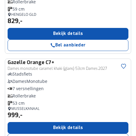
Rollerbrake
59 cm
HENGELO GLD
829,-
Bekijk details
Bel aanbieder
Gazelle
Orange C7+
Dames monotube caramel khaki (glans) 53cm Dames 2027
Stadsfiets
DamesMonotube
7 versnellingen
Rollerbrake
53 cm
MUSSELKANAAL
999,-
Bekijk details