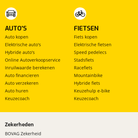
AUTO'S
FIETSEN
Auto kopen
Fiets kopen
Elektrische auto's
Elektrische fietsen
Hybride auto's
Speed pedelecs
Online Autoverkoopservice
Stadsfiets
Inruilwaarde berekenen
Racefiets
Auto financieren
Mountainbike
Auto verzekeren
Hybride fiets
Auto huren
Keuzehulp e-bike
Keuzecoach
Keuzecoach
Zekerheden
BOVAG Zekerheid