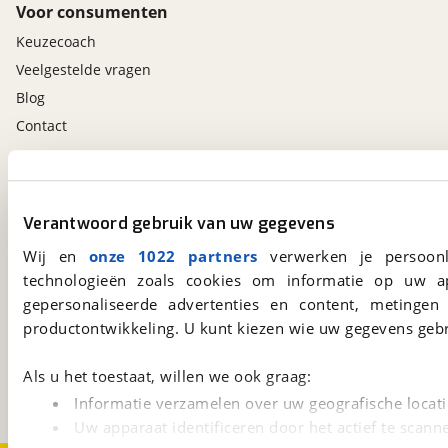
Voor consumenten
Keuzecoach
Veelgestelde vragen
Blog
Contact
viaBOVAG.nl app
Altijd het meest recente aanbod bij de hand.
Verantwoord gebruik van uw gegevens
Download 'm nu.
Wij en
onze 1022 partners
verwerken je persoonl
technologieën zoals cookies om informatie op uw a
gepersonaliseerde advertenties en content, metingen
viaBOVAG.nl
productontwikkeling. U kunt kiezen wie uw gegevens gebr
Kosterijland
15
3981 AJ
Bunnik
Als u het toestaat, willen we ook graag:
Een initiatief van
BOVAG
Informatie verzamelen over uw geografische locati
Uw apparaat identificeren door het actief te scann