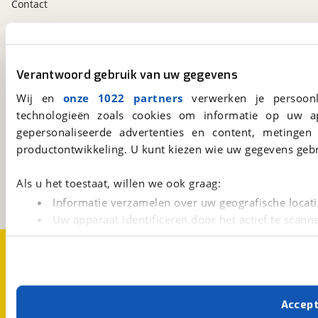
Contact
viaBOVAG.nl app
Altijd het meest recente aanbod bij de hand.
Verantwoord gebruik van uw gegevens
Download 'm nu.
Wij en
onze 1022 partners
verwerken je persoonl
technologieën zoals cookies om informatie op uw a
gepersonaliseerde advertenties en content, metingen
viaBOVAG.nl
productontwikkeling. U kunt kiezen wie uw gegevens gebr
Kosterijland
15
3981 AJ
Bunnik
Als u het toestaat, willen we ook graag:
Een initiatief van
BOVAG
Informatie verzamelen over uw geografische locati
Uw apparaat identificeren door het actief te scann
Lees meer over hoe uw persoonlijke gegevens worden ve
Over viaBOVAG.nl
Disclaimer- en Privacyverklaring
U kunt uw toestemming op elk moment wijzigen of intrekk
Cookievoorkeuren
Vacatures
Met cookies en vergelijkbare technieken zorgen we voor 
Accep
cookies zorgen ervoor dat de website goed werkt. Ook g