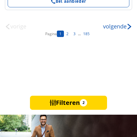
Bel aanbieder
vorige
volgende
Pagina
1
2
3
...
185
Filteren
2