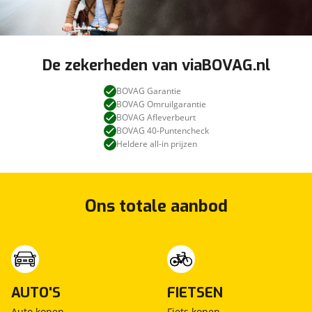
De zekerheden van viaBOVAG.nl
BOVAG Garantie
BOVAG Omruilgarantie
BOVAG Afleverbeurt
BOVAG 40-Puntencheck
Heldere all-in prijzen
Ons totale aanbod
AUTO'S
FIETSEN
Auto kopen
Fiets kopen