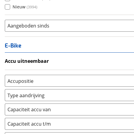
Nieuw
(
3994
)
Aangeboden sinds
E-Bike
Accu uitneembaar
Ja, uitneembaar
(
314
)
Nee, vast
(
7
)
Accupositie
Bagagedrager
(
212
)
Type aandrijving
Frame
(
1046
)
Achterwiel
(
35
)
Vloer
(
0
)
Capaciteit accu van
Trapas
(
600
)
Achterbank
(
0
)
Voorwiel
(
182
)
Capaciteit accu t/m
Kofferbak
(
0
)
Overig
(
0
)