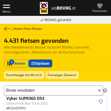
Favorieten
Menu
BOVAG garantie
|
Home
>
Fiets
>
Fietsen
4.431 fietsen gevonden
Alle tweedehands fietsen inclusief BOVAG Garantie,
Omruilgarantie, Afleverbeurt en 40-Puntencheck
2
Filteren
Opslaan
Framehoogte t/m 60 cm
Frametype: Dames
Sorteer resultaten
Vyber
SUPR365 D53
Dames Fresh Blue 53cm 2026
Stadsfiets