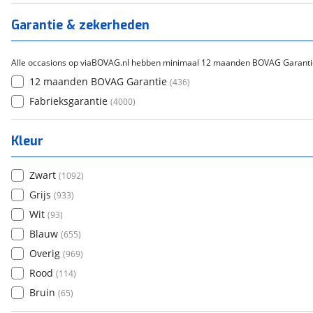
Titanium
(
0
)
Garantie & zekerheden
Alle occasions op viaBOVAG.nl hebben minimaal 12 maanden BOVAG Garanti
12 maanden BOVAG Garantie
(
436
)
Fabrieksgarantie
(
4000
)
Kleur
Zwart
(
1092
)
Grijs
(
933
)
Wit
(
93
)
Blauw
(
655
)
Overig
(
969
)
Rood
(
114
)
Bruin
(
65
)