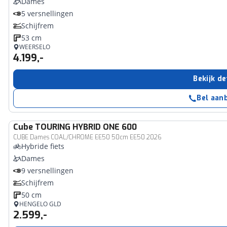
Dames
5 versnellingen
Schijfrem
53 cm
WEERSELO
4.199,-
Bekijk de
Bel aan
Cube
TOURING HYBRID ONE 600
CUBE Dames COAL/CHROME EE50 50cm EE50 2026
Hybride fiets
Dames
9 versnellingen
Schijfrem
50 cm
HENGELO GLD
2.599,-