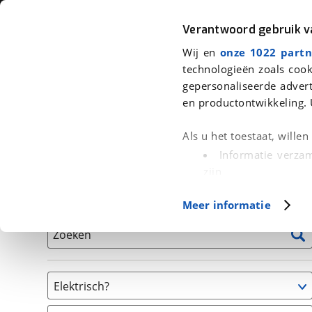
Auto
Fiets
Moto
Verantwoord gebruik 
Wij en
onze 1022 partn
<
Terug
|
Home
>
Fiets
>
Fietsen
technologieën zoals cook
gepersonaliseerde advert
We hebben 2.969 fietsen voor je g
en productontwikkeling. 
Alle tweedehands fietsen inclusief BOVAG Garantie, 
Als u het toestaat, wille
en 40-Puntencheck
Informatie verzam
zijn
Uw apparaat id
Basisgegevens
Meer informatie
(fingerprinting)
Lees meer over hoe uw
Zoeken
detailgedeelte
in. U k
Cookieverklaring.
Elektrisch?
Met cookies en vergelij
Niet elektrisch
Functionele cookies zorg
(
763
)