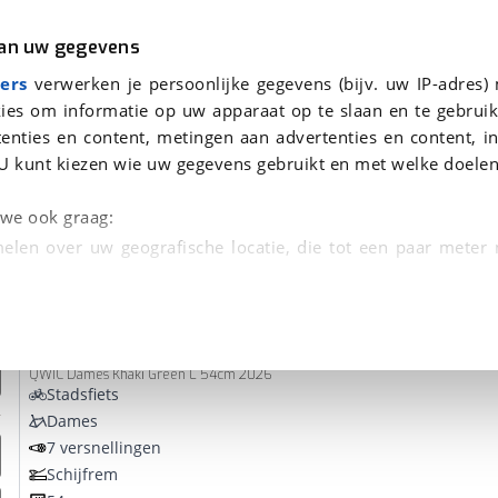
r
Kampeer
van uw gegevens
ers
verwerken je persoonlijke gegevens (bijv. uw IP-adres)
ies om informatie op uw apparaat op te slaan en te gebruik
enties en content, metingen aan advertenties en content, in
evonden
U kunt kiezen wie uw gegevens gebruikt en met welke doelen
Omruilgarantie, Afleverbeurt
n we ook graag:
elen over uw geografische locatie, die tot een paar meter
entificeren door het actief te scannen op specifieke
Qwic
INTER Plus
 persoonlijke gegevens worden verwerkt en stel uw voo
QWIC Dames Khaki Green L 54cm 2026
unt uw toestemming op elk moment wijzigen of in
Stadsfiets
Dames
7 versnellingen
kbare technieken zorgen we voor een betere en meer persoon
Schijfrem
en ervoor dat de website goed werkt. Ook gebruiken we anal