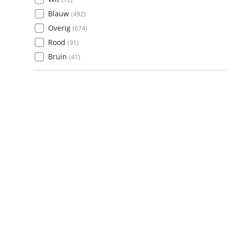
Blauw
(
492
)
Overig
(
674
)
Rood
(
91
)
Bruin
(
41
)