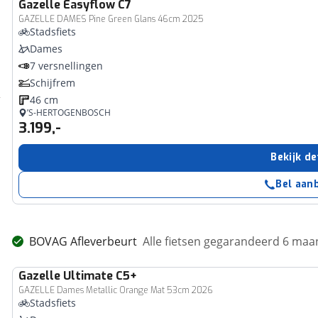
Gazelle
Easyflow C7
GAZELLE DAMES Pine Green Glans 46cm 2025
Stadsfiets
Dames
7 versnellingen
Schijfrem
46 cm
’S-HERTOGENBOSCH
3.199,-
Bekijk de
Bel aan
BOVAG Afleverbeurt
Alle fietsen gegarandeerd 6 ma
Gazelle
Ultimate C5+
GAZELLE Dames Metallic Orange Mat 53cm 2026
Stadsfiets