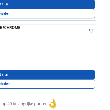
tails
bieder
UE/CHROME
tails
bieder
op 40 belangrijke punten