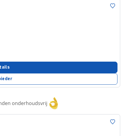
tails
bieder
anden onderhoudsvrij