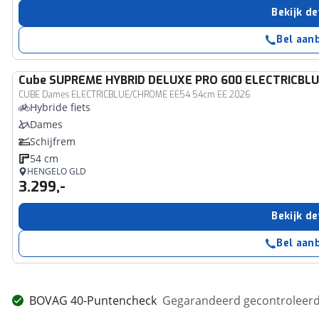
Bekijk de
Bel aan
Cube
SUPREME HYBRID DELUXE PRO 600 ELECTRICBL
CUBE Dames ELECTRICBLUE/CHROME EE54 54cm EE 2026
Hybride fiets
Dames
Schijfrem
54 cm
HENGELO GLD
3.299,-
Bekijk de
Bel aan
BOVAG 40-Puntencheck
Gegarandeerd gecontroleerd 