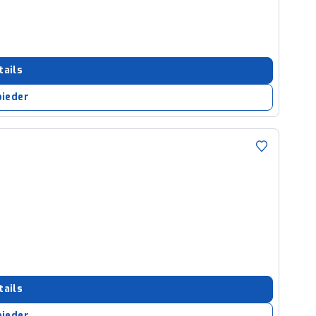
tails
bieder
tails
bieder