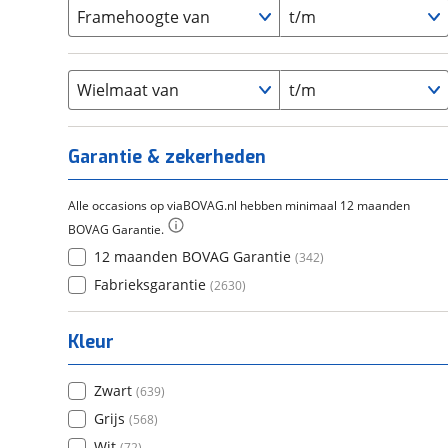
Carbon
(
0
)
15-20
Framehoogte van
t/m
(
11
)
Cortina
(
32
)
Chroom-molybdeen
(
0
)
21+
(
50
)
Flyer
(
0
)
Scandium
(
0
)
Overig
(
0
)
Staal
Wielmaat van
t/m
(
2
)
Tica
(
0
)
Titanium
(
0
)
Garantie & zekerheden
Alle occasions op viaBOVAG.nl hebben minimaal 12 maanden
BOVAG Garantie.
12 maanden BOVAG Garantie
(
342
)
Fabrieksgarantie
(
2630
)
Kleur
Zwart
(
639
)
Grijs
(
568
)
Wit
(
72
)