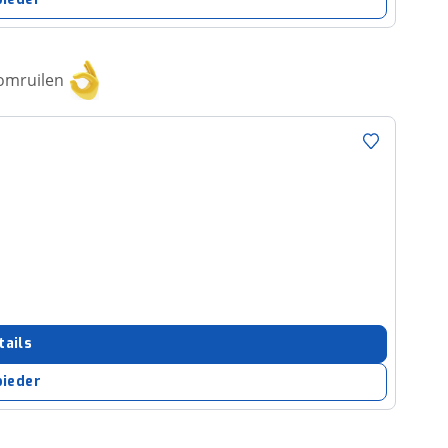
 omruilen
tails
bieder