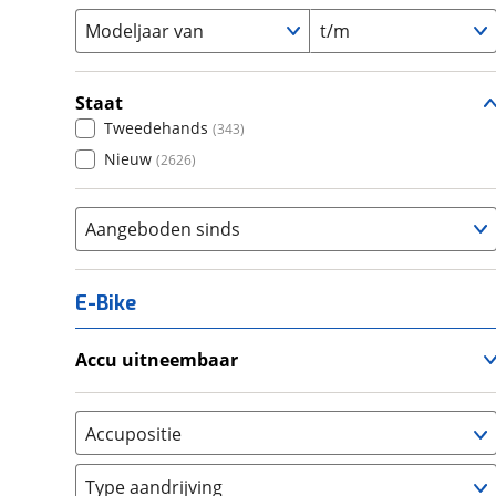
Modeljaar van
t/m
Staat
Tweedehands
(
343
)
Nieuw
(
2626
)
Aangeboden sinds
E-Bike
Accu uitneembaar
Ja, uitneembaar
(
102
)
Nee, vast
(
3
)
Accupositie
Bagagedrager
(
41
)
Type aandrijving