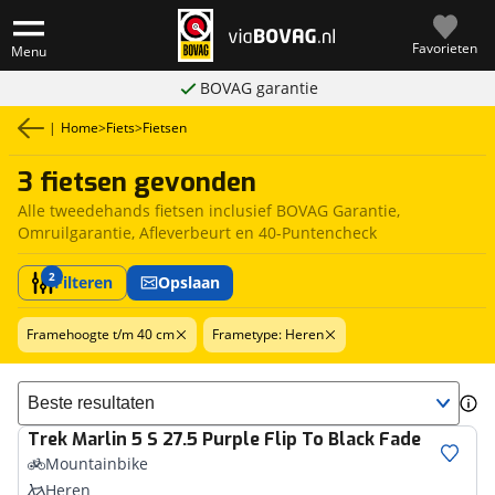
Favorieten
Menu
BOVAG garantie
|
Home
>
Fiets
>
Fietsen
3 fietsen gevonden
Alle tweedehands fietsen inclusief BOVAG Garantie,
Omruilgarantie, Afleverbeurt en 40-Puntencheck
2
Filteren
Opslaan
Framehoogte t/m 40 cm
Frametype: Heren
Sorteer resultaten
Trek
Marlin 5 S 27.5 Purple Flip To Black Fade
Mountainbike
Heren