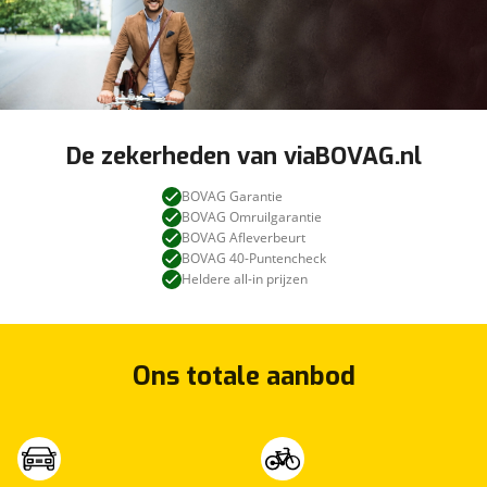
De zekerheden van viaBOVAG.nl
BOVAG Garantie
BOVAG Omruilgarantie
BOVAG Afleverbeurt
BOVAG 40-Puntencheck
Heldere all-in prijzen
Ons totale aanbod