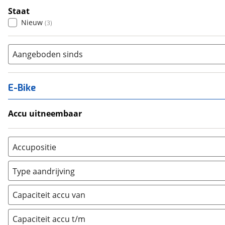
Staat
Nieuw
(
3
)
Aangeboden sinds
E-Bike
Accu uitneembaar
Ja, uitneembaar
(
0
)
Nee, vast
(
0
)
Accupositie
Bagagedrager
(
0
)
Type aandrijving
Frame
(
0
)
Achterwiel
(
0
)
Vloer
(
0
)
Capaciteit accu van
Trapas
(
0
)
Achterbank
(
0
)
Voorwiel
(
0
)
Capaciteit accu t/m
Kofferbak
(
0
)