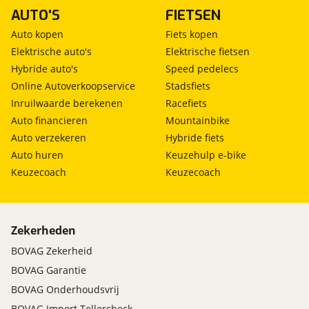
AUTO'S
FIETSEN
Auto kopen
Fiets kopen
Elektrische auto's
Elektrische fietsen
Hybride auto's
Speed pedelecs
Online Autoverkoopservice
Stadsfiets
Inruilwaarde berekenen
Racefiets
Auto financieren
Mountainbike
Auto verzekeren
Hybride fiets
Auto huren
Keuzehulp e-bike
Keuzecoach
Keuzecoach
Zekerheden
BOVAG Zekerheid
BOVAG Garantie
BOVAG Onderhoudsvrij
BOVAG Import Tellercheck