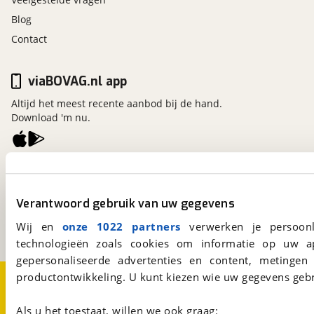
Blog
Contact
viaBOVAG.nl app
Altijd het meest recente aanbod bij de hand.
Download 'm nu.
viaBOVAG.nl
Kosterijland
15
Verantwoord gebruik van uw gegevens
3981 AJ
Bunnik
Een initiatief van
Wij en
onze 1022 partners
verwerken je persoonl
BOVAG
technologieën zoals cookies om informatie op uw a
gepersonaliseerde advertenties en content, metingen
productontwikkeling. U kunt kiezen wie uw gegevens gebr
Over viaBOVAG.nl
Disclaimer- en Privacyverklaring
Cookievoorkeuren
Vacatures
Als u het toestaat, willen we ook graag: