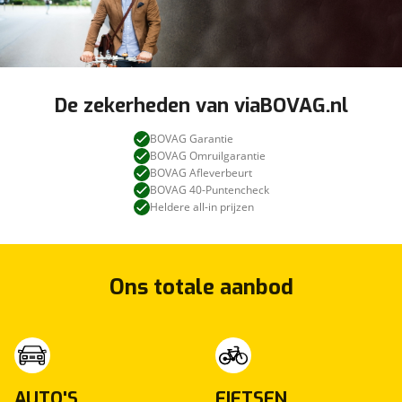
De zekerheden van viaBOVAG.nl
BOVAG Garantie
BOVAG Omruilgarantie
BOVAG Afleverbeurt
BOVAG 40-Puntencheck
Heldere all-in prijzen
Ons totale aanbod
AUTO'S
FIETSEN