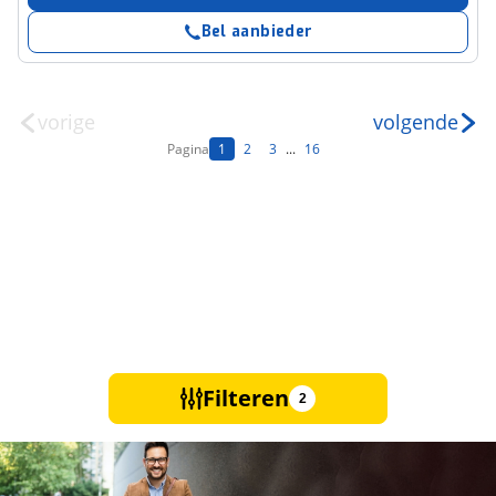
Bel aanbieder
vorige
volgende
Pagina
1
2
3
...
16
Filteren
2