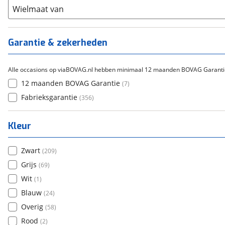
Overig
(
0
)
Staal
Wielmaat van
(
0
)
Tica
(
0
)
Titanium
(
0
)
Garantie & zekerheden
Alle occasions op viaBOVAG.nl hebben minimaal 12 maanden BOVAG Garanti
12 maanden BOVAG Garantie
(
7
)
Fabrieksgarantie
(
356
)
Kleur
Zwart
(
209
)
Grijs
(
69
)
Wit
(
1
)
Blauw
(
24
)
Overig
(
58
)
Rood
(
2
)