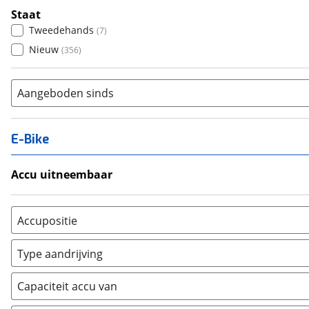
Staat
Tweedehands
(
7
)
Nieuw
(
356
)
Aangeboden sinds
E-Bike
Accu uitneembaar
Ja, uitneembaar
(
127
)
Nee, vast
(
0
)
Accupositie
Bagagedrager
(
127
)
Type aandrijving
Frame
(
3
)
Achterwiel
(
0
)
Vloer
(
0
)
Capaciteit accu van
Trapas
(
57
)
Achterbank
(
0
)