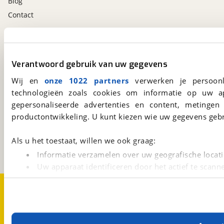
Blog
Contact
viaBOVAG.nl app
Altijd het meest recente aanbod bij de hand.
Verantwoord gebruik van uw gegevens
Download 'm nu.
Wij en
onze 1022 partners
verwerken je persoonl
technologieën zoals cookies om informatie op uw a
gepersonaliseerde advertenties en content, metingen
viaBOVAG.nl
productontwikkeling. U kunt kiezen wie uw gegevens gebr
Kosterijland
15
3981 AJ
Bunnik
Als u het toestaat, willen we ook graag:
Een initiatief van
BOVAG
Informatie verzamelen over uw geografische locati
Uw apparaat identificeren door het actief te scann
Lees meer over hoe uw persoonlijke gegevens worden ve
Over viaBOVAG.nl
Disclaimer- en Privacyverklaring
U kunt uw toestemming op elk moment wijzigen of intrekk
Cookievoorkeuren
Vacatures
Met cookies en vergelijkbare technieken zorgen we voor 