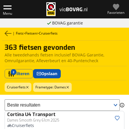
Favorieten
Menu
BOVAG garantie
|
Fiets
>
Fietsen
>
Cruiserfiets
363 fietsen gevonden
Alle tweedehands fietsen inclusief BOVAG Garantie,
Omruilgarantie, Afleverbeurt en 40-Puntencheck
2
Filteren
Opslaan
Cruiserfiets
Frametype: Dames
Sorteer resultaten
Cortina
U4 Transport
Dames Smooth Grey 61cm 2025
Cruiserfiets