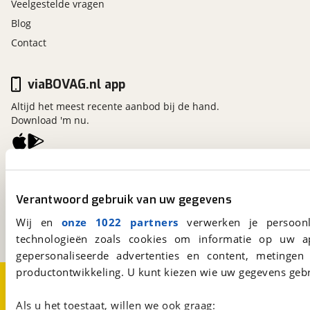
Veelgestelde vragen
Blog
Contact
viaBOVAG.nl app
Altijd het meest recente aanbod bij de hand.
Download 'm nu.
viaBOVAG.nl
Kosterijland
15
Verantwoord gebruik van uw gegevens
3981 AJ
Bunnik
Een initiatief van
Wij en
onze 1022 partners
verwerken je persoonl
BOVAG
technologieën zoals cookies om informatie op uw a
gepersonaliseerde advertenties en content, metingen
productontwikkeling. U kunt kiezen wie uw gegevens gebr
Over viaBOVAG.nl
Disclaimer- en Privacyverklaring
Cookievoorkeuren
Vacatures
Als u het toestaat, willen we ook graag: