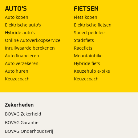
AUTO'S
FIETSEN
Auto kopen
Fiets kopen
Elektrische auto's
Elektrische fietsen
Hybride auto's
Speed pedelecs
Online Autoverkoopservice
Stadsfiets
Inruilwaarde berekenen
Racefiets
Auto financieren
Mountainbike
Auto verzekeren
Hybride fiets
Auto huren
Keuzehulp e-bike
Keuzecoach
Keuzecoach
Zekerheden
BOVAG Zekerheid
BOVAG Garantie
BOVAG Onderhoudsvrij