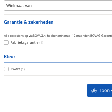
Overig
(
0
)
Staal
Wielmaat van
(
0
)
Tica
(
0
)
Titanium
(
0
)
Garantie & zekerheden
Alle occasions op viaBOVAG.nl hebben minimaal 12 maanden BOVAG Garanti
Fabrieksgarantie
(
4
)
Kleur
Zwart
(
1
)
Toon