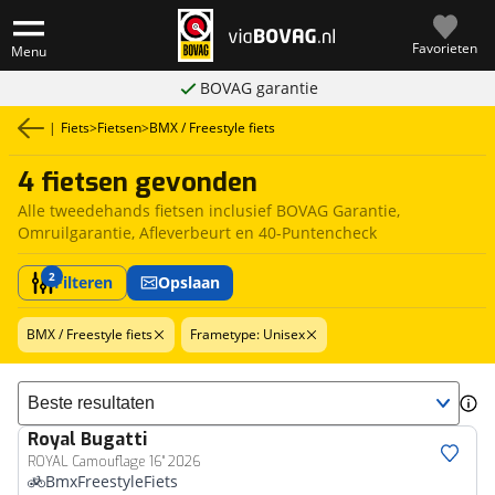
Favorieten
Menu
BOVAG garantie
|
Fiets
>
Fietsen
>
BMX / Freestyle fiets
4 fietsen gevonden
Alle tweedehands fietsen inclusief BOVAG Garantie,
Omruilgarantie, Afleverbeurt en 40-Puntencheck
2
Filteren
Opslaan
BMX / Freestyle fiets
Frametype: Unisex
Sorteer resultaten
Royal
Bugatti
ROYAL Camouflage 16" 2026
BmxFreestyleFiets