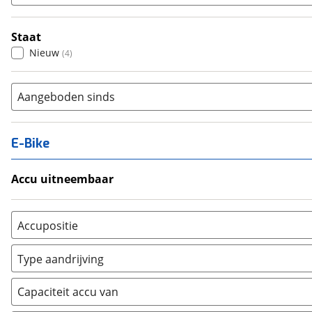
Staat
Nieuw
(
4
)
Aangeboden sinds
E-Bike
Accu uitneembaar
Ja, uitneembaar
(
0
)
Nee, vast
(
0
)
Accupositie
Bagagedrager
(
0
)
Type aandrijving
Frame
(
0
)
Achterwiel
(
0
)
Vloer
(
0
)
Capaciteit accu van
Trapas
(
0
)
Achterbank
(
0
)