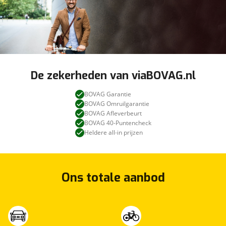
De zekerheden van viaBOVAG.nl
BOVAG Garantie
BOVAG Omruilgarantie
BOVAG Afleverbeurt
BOVAG 40-Puntencheck
Heldere all-in prijzen
Ons totale aanbod