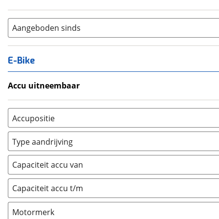
Aangeboden sinds
E-Bike
Accu uitneembaar
Ja, uitneembaar
(
0
)
Nee, vast
(
0
)
Accupositie
Bagagedrager
(
0
)
Type aandrijving
Frame
(
0
)
Achterwiel
(
0
)
Vloer
(
0
)
Capaciteit accu van
Trapas
(
0
)
Achterbank
(
0
)
Voorwiel
(
0
)
Capaciteit accu t/m
Kofferbak
(
0
)
Overig
(
0
)
Motormerk