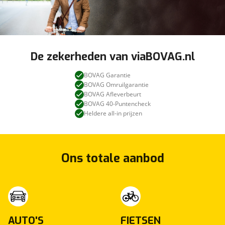
De zekerheden van viaBOVAG.nl
BOVAG Garantie
BOVAG Omruilgarantie
BOVAG Afleverbeurt
BOVAG 40-Puntencheck
Heldere all-in prijzen
Ons totale aanbod
AUTO'S
FIETSEN