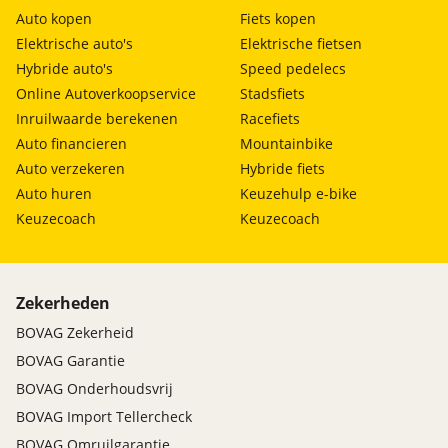
Auto kopen
Fiets kopen
Elektrische auto's
Elektrische fietsen
Hybride auto's
Speed pedelecs
Online Autoverkoopservice
Stadsfiets
Inruilwaarde berekenen
Racefiets
Auto financieren
Mountainbike
Auto verzekeren
Hybride fiets
Auto huren
Keuzehulp e-bike
Keuzecoach
Keuzecoach
Zekerheden
BOVAG Zekerheid
BOVAG Garantie
BOVAG Onderhoudsvrij
BOVAG Import Tellercheck
BOVAG Omruilgarantie