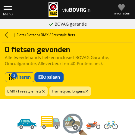
Favorieten
Menu
BOVAG garantie
|
Fiets
>
Fietsen
>
BMX / Freestyle fiets
0 fietsen gevonden
Alle tweedehands fietsen inclusief BOVAG Garantie,
Omruilgarantie, Afleverbeurt en 40-Puntencheck
2
Filteren
Opslaan
BMX / Freestyle fiets
Frametype: Jongens