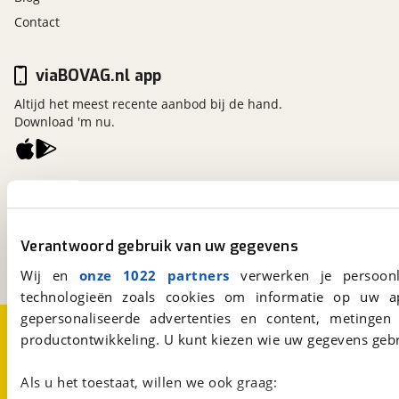
Contact
viaBOVAG.nl app
Altijd het meest recente aanbod bij de hand.
Download 'm nu.
viaBOVAG.nl
Kosterijland
15
3981 AJ
Bunnik
Verantwoord gebruik van uw gegevens
Een initiatief van
BOVAG
Wij en
onze 1022 partners
verwerken je persoonl
technologieën zoals cookies om informatie op uw a
gepersonaliseerde advertenties en content, metingen
Over viaBOVAG.nl
Disclaimer- en Privacyverklaring
productontwikkeling. U kunt kiezen wie uw gegevens gebr
Cookievoorkeuren
Vacatures
Als u het toestaat, willen we ook graag: