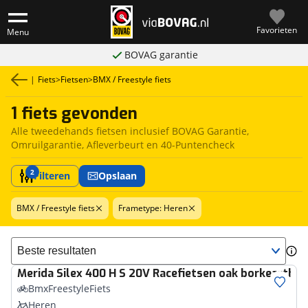
Favorieten
Menu
BOVAG garantie
|
Fiets
>
Fietsen
>
BMX / Freestyle fiets
1 fiets gevonden
Alle tweedehands fietsen inclusief BOVAG Garantie,
Omruilgarantie, Afleverbeurt en 40-Puntencheck
2
Filteren
Opslaan
BMX / Freestyle fiets
Frametype: Heren
Sorteer resultaten
Merida
Silex 400 H S 20V Racefietsen oak borkearth 
BmxFreestyleFiets
Heren