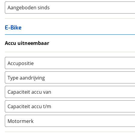
Aangeboden sinds
E-Bike
Accu uitneembaar
Ja, uitneembaar
(
0
)
Nee, vast
(
0
)
Accupositie
Bagagedrager
(
0
)
Type aandrijving
Frame
(
0
)
Achterwiel
(
0
)
Vloer
(
0
)
Capaciteit accu van
Trapas
(
0
)
Achterbank
(
0
)
Voorwiel
(
0
)
Capaciteit accu t/m
Kofferbak
(
0
)
Overig
(
0
)
Motormerk
Bosch
(
0
)