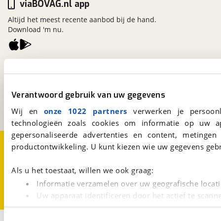
viaBOVAG.nl app
Altijd het meest recente aanbod bij de hand.
Download 'm nu.
viaBOVAG.nl
Kosterijland
15
3981 AJ
Bunnik
Verantwoord gebruik van uw gegevens
Een initiatief van
BOVAG
Wij en
onze 1022 partners
verwerken je persoonl
technologieën zoals cookies om informatie op uw a
gepersonaliseerde advertenties en content, metingen
Over viaBOVAG.nl
Disclaimer- en Privacyverklaring
productontwikkeling. U kunt kiezen wie uw gegevens gebr
Cookievoorkeuren
Vacatures
Als u het toestaat, willen we ook graag:
Informatie verzamelen over uw geografische locati
Uw apparaat identificeren door het actief te scann
Lees meer over hoe uw persoonlijke gegevens worden ve