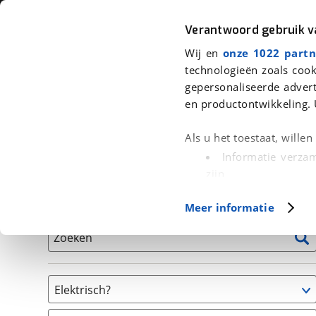
Auto
Fiets
Moto
Verantwoord gebruik 
Wij en
onze 1022 partn
<
Terug
|
Home
>
Fiets
>
Fietsen
>
BMX / Freestyle fiets
technologieën zoals cook
gepersonaliseerde advert
We hebben 0 fietsen voor je gevon
en productontwikkeling. 
Alle tweedehands fietsen inclusief BOVAG Garantie, 
Als u het toestaat, wille
en 40-Puntencheck
Informatie verzam
zijn
Uw apparaat id
Basisgegevens
Meer informatie
(fingerprinting)
Lees meer over hoe uw
Zoeken
detailgedeelte
in. U k
Cookieverklaring.
Elektrisch?
Met cookies en vergelij
Niet elektrisch
Functionele cookies zorg
(
0
)