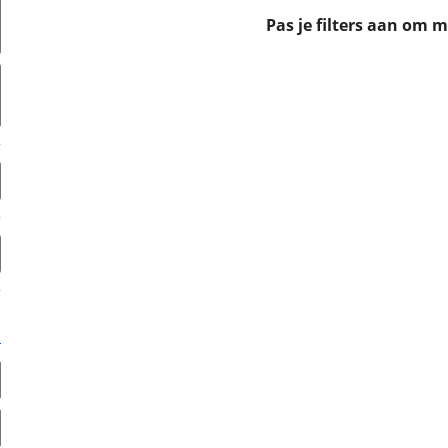
erbeteren. We tonen je graag relevante advertenties en geb
Pas je filters aan om 
ag op en buiten onze website volgt – uiteraard op anoni
laimer en privacyverklaring
. Als je weigert, plaatsen we a
che cookies. Je voorkeuren kun je later altijd aan