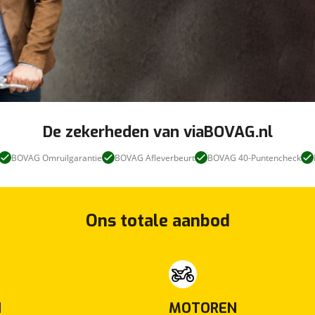
De zekerheden van viaBOVAG.nl
BOVAG Omruilgarantie
BOVAG Afleverbeurt
BOVAG 40-Puntencheck
Ons totale aanbod
N
MOTOREN