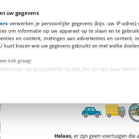
r
Kampeer
van uw gegevens
ers
verwerken je persoonlijke gegevens (bijv. uw IP-adres)
ies om informatie op uw apparaat op te slaan en te gebruik
enties en content, metingen aan advertenties en content, in
den
U kunt kiezen wie uw gegevens gebruikt en met welke doelen
Omruilgarantie, Afleverbeurt
n we ook graag:
elen over uw geografische locatie, die tot een paar meter
entificeren door het actief te scannen op specifieke
 persoonlijke gegevens worden verwerkt en stel uw voo
unt uw toestemming op elk moment wijzigen of in
kbare technieken zorgen we voor een betere en meer persoon
Helaas,
er zijn geen voertuigen die
en ervoor dat de website goed werkt. Ook gebruiken we anal