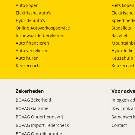
Auto kopen
Fiets kopen
Elektrische auto's
Elektrische 
Hybride auto's
Speed pede
Online Autoverkoopservice
Stadsfiets
Inruilwaarde berekenen
Racefiets
Auto financieren
Mountainbi
Auto verzekeren
Hybride fie
Auto huren
Keuzehulp 
Keuzecoach
Keuzecoac
Zekerheden
Voor adve
BOVAG Zekerheid
Inloggen a
BOVAG Garantie
Ik wil ook 
BOVAG Onderhoudsvrij
Samenwerk
BOVAG Import Tellercheck
Contact
BOVAG Omruilgarantie