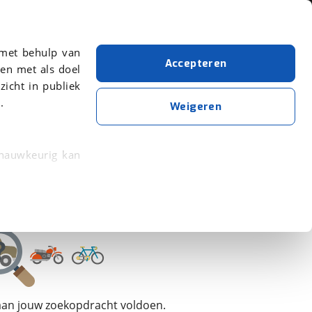
Over viaBOVAG.nl
 met behulp van
Accepteren
en met als doel
zicht in publiek
.
BMX / Freestyle fiets
Frametype: Dames
Weigeren
Wis alle filters
Zoekopdracht opslaan
 nauwkeurig kan
 eigenschappen
rkeuren in het
trekken in de
lijke ervaring.
 aan jouw zoekopdracht voldoen.
ytische cookies