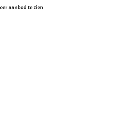
ruiken daarvoor
meer aanbod te zien
eme basis. Meer
lleen functionele
passen via de