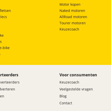
Motor kopen
fietsen
Naked motoren
lecs
AllRoad motoren
Tourer motoren
Keuzecoach
ke
ts
e-bike
h
rteerders
Voor consumenten
dverteerders
Keuzecoach
adverteren
Veelgestelde vragen
en
Blog
Contact