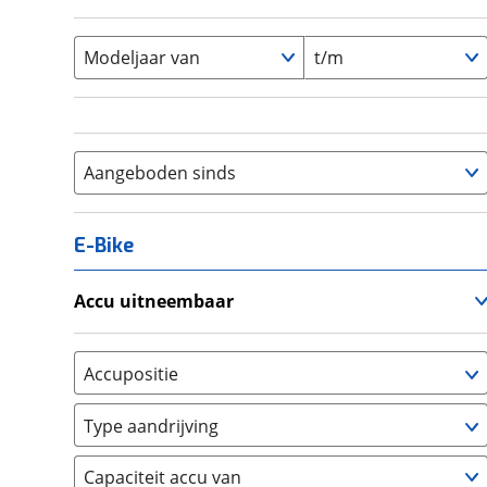
Modeljaar van
t/m
Aangeboden sinds
E-Bike
Accu uitneembaar
Ja, uitneembaar
(
0
)
Nee, vast
(
0
)
Accupositie
Bagagedrager
(
0
)
Type aandrijving
Frame
(
0
)
Achterwiel
(
0
)
Vloer
(
0
)
Capaciteit accu van