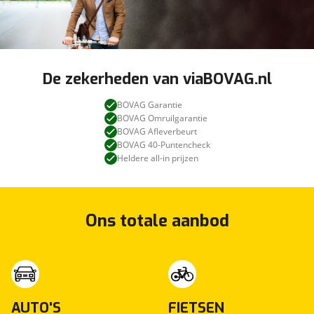
De zekerheden van viaBOVAG.nl
BOVAG Garantie
BOVAG Omruilgarantie
BOVAG Afleverbeurt
BOVAG 40-Puntencheck
Heldere all-in prijzen
Ons totale aanbod
AUTO'S
FIETSEN