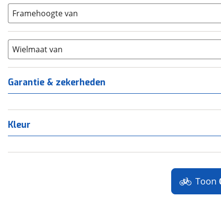
Carbon
(
0
)
15-20
Framehoogte van
(
0
)
Chroom-molybdeen
(
0
)
21+
(
0
)
Scandium
(
0
)
Staal
Wielmaat van
(
0
)
Tica
(
0
)
Titanium
(
0
)
Garantie & zekerheden
Kleur
Toon