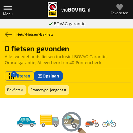
Favorieten
Menu
BOVAG garantie
|
Fiets
>
Fietsen
>
Bakfiets
0 fietsen gevonden
Alle tweedehands fietsen inclusief BOVAG Garantie,
Omruilgarantie, Afleverbeurt en 40-Puntencheck
2
Filteren
Opslaan
Bakfiets
Frametype: Jongens