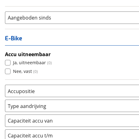
Aangeboden sinds
E-Bike
Accu uitneembaar
Ja, uitneembaar
(
0
)
Nee, vast
(
0
)
Accupositie
Bagagedrager
(
0
)
Type aandrijving
Frame
(
0
)
Achterwiel
(
0
)
Vloer
(
0
)
Capaciteit accu van
Trapas
(
0
)
Achterbank
(
0
)
Voorwiel
(
0
)
Capaciteit accu t/m
Kofferbak
(
0
)