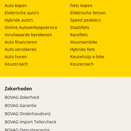
Auto kopen
Fiets kopen
Elektrische auto's
Elektrische fietsen
Hybride auto's
Speed pedelecs
Online Autoverkoopservice
Stadsfiets
Inruilwaarde berekenen
Racefiets
Auto financieren
Mountainbike
Auto verzekeren
Hybride fiets
Auto huren
Keuzehulp e-bike
Keuzecoach
Keuzecoach
Zekerheden
BOVAG Zekerheid
BOVAG Garantie
BOVAG Onderhoudsvrij
BOVAG Import Tellercheck
BOVAG Omruilgarantie