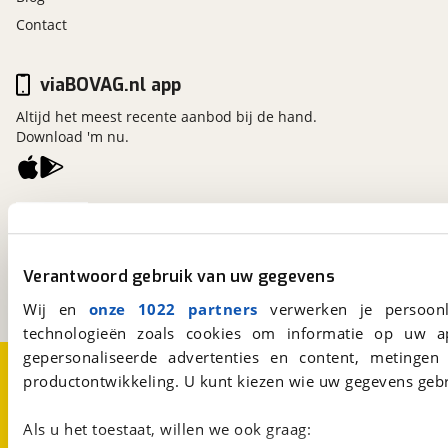
Contact
viaBOVAG.nl app
Altijd het meest recente aanbod bij de hand.
Download 'm nu.
viaBOVAG.nl
Kosterijland
15
3981 AJ
Bunnik
Verantwoord gebruik van uw gegevens
Een initiatief van
BOVAG
Wij en
onze 1022 partners
verwerken je persoonl
technologieën zoals cookies om informatie op uw a
gepersonaliseerde advertenties en content, metingen
Over viaBOVAG.nl
Disclaimer- en Privacyverklaring
productontwikkeling. U kunt kiezen wie uw gegevens gebr
Cookievoorkeuren
Vacatures
Als u het toestaat, willen we ook graag: