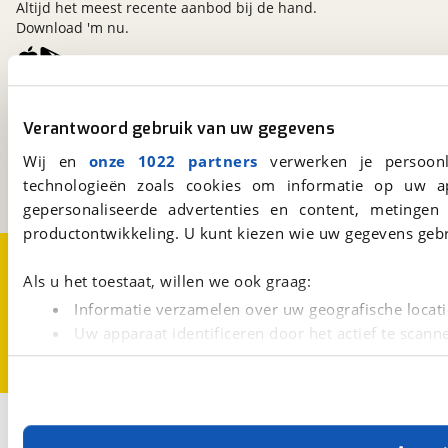
Altijd het meest recente aanbod bij de hand.
Download 'm nu.
viaBOVAG.nl
Verantwoord gebruik van uw gegevens
Kosterijland
15
3981 AJ
Bunnik
Wij en
onze 1022 partners
verwerken je persoonl
Een initiatief van
technologieën zoals cookies om informatie op uw a
BOVAG
gepersonaliseerde advertenties en content, metingen
productontwikkeling. U kunt kiezen wie uw gegevens gebr
Over viaBOVAG.nl
Disclaimer- en Privacyverklaring
Cookievoorkeuren
Vacatures
Als u het toestaat, willen we ook graag:
Informatie verzamelen over uw geografische locati
Uw apparaat identificeren door het actief te scann
Lees meer over hoe uw persoonlijke gegevens worden ve
U kunt uw toestemming op elk moment wijzigen of intrekk
Met cookies en vergelijkbare technieken zorgen we voor 