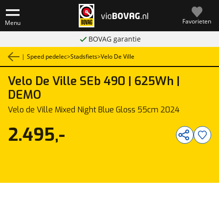
Favorieten
Menu
BOVAG garantie
|
Speed pedelec
>
Stadsfiets
>
Velo De Ville
Velo De Ville
SEb 490 | 625Wh |
1
/
8
DEMO
Velo de Ville Mixed Night Blue Gloss 55cm 2024
2.495,-