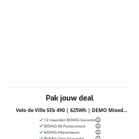
Pak jouw deal
Velo de Ville SEb 490 | 625Wh | DEMO Mixed
Night Blue Gloss 55cm 2024
12 maanden BOVAG Garantie
BOVAG 40-Puntencheck
BOVAG Afleverbeurt
BOVAG Omruilgarantie