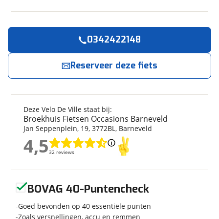
0342422148
Reserveer
nu!
Algemeen
Merk
Velo De Ville
Broekhuis Fietsen Occasions Barneveld
Reserveer deze fiets
neemt snel contact met je op.
Model
SEb 490 | 625Wh | DEMO
Kenteken
nieuwprijs 3609 eur nu
Jouw contactgegevens
Modeljaar
2024
Deze Velo De Ville staat bij:
Soort fiets
Stadsfiets
Broekhuis Fietsen Occasions Barneveld
Naam
Jan Seppenplein
,
19
,
3772BL
,
Barneveld
Frametype
Mixed
4,5
Framehoogte
55 cm
4,5
32 reviews
32 reviews
Wielmaat
28 inch
E-mailadres
Nieuw of occasion
Occasion
Geen reviews gevonden
BOVAG 40-Puntencheck
Telefoonnummer (optioneel)
Goed bevonden op 40 essentiële punten
Techniek
Zoals versnellingen, accu en remmen