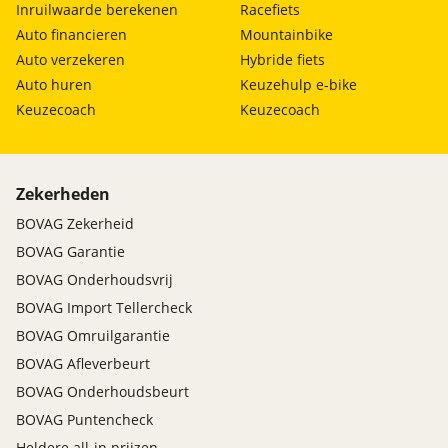
Inruilwaarde berekenen
Racefiets
Auto financieren
Mountainbike
Auto verzekeren
Hybride fiets
Auto huren
Keuzehulp e-bike
Keuzecoach
Keuzecoach
Zekerheden
BOVAG Zekerheid
BOVAG Garantie
BOVAG Onderhoudsvrij
BOVAG Import Tellercheck
BOVAG Omruilgarantie
BOVAG Afleverbeurt
BOVAG Onderhoudsbeurt
BOVAG Puntencheck
Heldere all-in prijzen