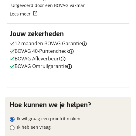
Uitgevoerd door een BOVAG-vakman
Transmissie
Naaf
Lees meer
Aantal versnellingen
11
Vraag mijn reservering aan
Kleur
Blauw
Jouw zekerheden
Fabriekskleur
Night Blue Gloss
viaBOVAG.nl verwerkt je persoonsgegevens om je aanvraag zo
goed mogelijk bij de aanbieder te brengen. Lees hier meer
12 maanden BOVAG Garantie
over in onze
privacyverklaring
.
BOVAG 40-Puntencheck
BOVAG Afleverbeurt
E-bike
BOVAG Omruilgarantie
Elektrisch?
Ja, High-speed
Financieel
Hoe kunnen we je helpen?
Prijs
€ 2.495,-
Ik wil graag een proefrit maken
BTW/marge
Marge
Ik heb een vraag