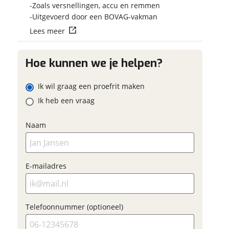
Vraag mijn reser
Zoals versnellingen, accu en remmen
uw contactgegevens
uw vraag
aan
Uitgevoerd door een BOVAG-vakman
ag
am
Lees meer
viaBOVAG.nl verwerk
viaBOVAG -
persoonsgegevens om je a
veilig en
Hoe kunnen we je helpen?
goed mogelijk bij de aan
ailadres
brengen. Lees hier meer o
vertrouwd
privacyverklaring
Ik wil graag een proefrit maken
am
Ik heb een vraag
efoonnummer (optioneel)
Naam
ailadres
Vraag mijn proefrit
E-mailadres
aan
efoonnummer (optioneel)
viaBOVAG.nl verwerkt je
Telefoonnummer (optioneel)
soonsgegevens om je aanvraag zo
oed mogelijk bij de aanbieder te