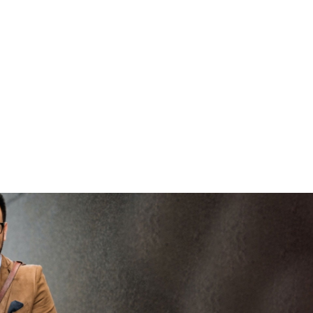
bre
vertrouwd
viaBOVAG -
per
veilig en
g
bre
vertrouwd