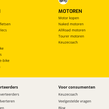
N
MOTOREN
Motor kopen
fietsen
Naked motoren
lecs
AllRoad motoren
Tourer motoren
Keuzecoach
ke
ts
e-bike
h
rteerders
Voor consumenten
dverteerders
Keuzecoach
adverteren
Veelgestelde vragen
en
Blog