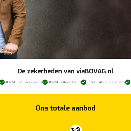
De zekerheden van viaBOVAG.nl
BOVAG Omruilgarantie
BOVAG Afleverbeurt
BOVAG 40-Puntencheck
Ons totale aanbod