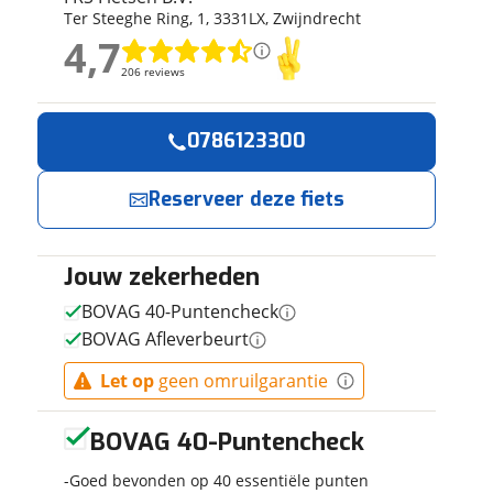
Ter Steeghe Ring
,
1
,
3331LX
,
Zwijndrecht
ruiken daarvoor
4,7
eme basis. Meer
4,7
lleen functionele
206 reviews
206 reviews
passen via de
Geen reviews gevonden
0786123300
Reserveer
Jouw contactgeg
nu!
Reserveer deze fiets
Naam
Ik heb
interesse in
Jouw zekerheden
E-mailadres
TENWAYS
BOVAG 40-Puntencheck
AGO
BOVAG Afleverbeurt
Performance
BROWN 52
FRS Fietsen
Let op
geen omruilgarantie
Telefoonnummer (opti
49cm 2026
B.V.
neemt snel
contact met je
BOVAG 40-Puntencheck
op.
Goed bevonden op 40 essentiële punten