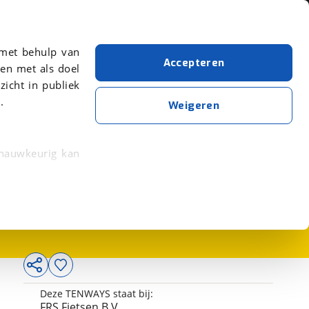
Over viaBOVAG.nl
er meer over in onze
 met behulp van
Accepteren
en met als doel
zicht in publiek
.
Weigeren
 nauwkeurig kan
3.299,-
 eigenschappen
rkeuren in het
trekken in de
lijke ervaring.
Deze TENWAYS staat bij:
ytische cookies
FRS Fietsen B.V.