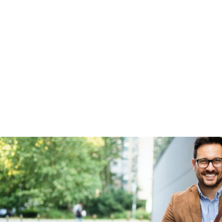
Garanties
BOVAG Garantie
Fabrieksgarantie van
toepassing
Fabrieksgarantie
Ja