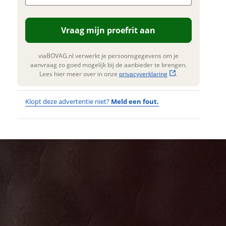
ngen. Lees hier meer over in onze
Verstuur mijn vraag
privacyverklaring
.
Vraag mijn proefrit aan
viaBOVAG.nl verwerkt je
soonsgegevens om je aanvraag zo
oed mogelijk bij de aanbieder te
viaBOVAG.nl verwerkt je persoonsgegevens om je
ngen. Lees hier meer over in onze
aanvraag zo goed mogelijk bij de aanbieder te brengen.
privacyverklaring
.
Lees hier meer over in onze
privacyverklaring
.
Klopt deze advertentie niet?
Meld een fout.
Wat
Wat is jou
opgevallen?
vervelend
dat je een
Wat klopt er
fout hebt
niet?
ontdekt.
TENWAYS
Kan je ons nog
AGO