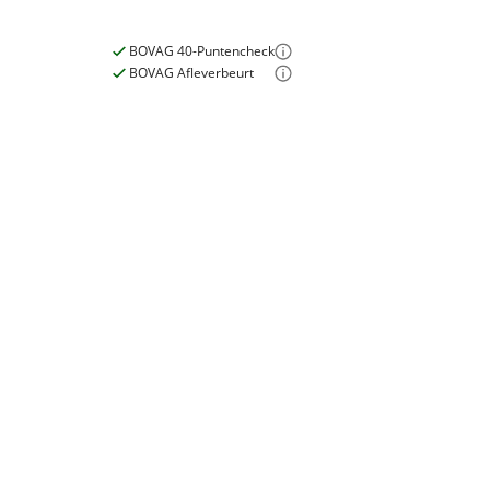
Inbegrepen
BOVAG 40-Puntencheck
Meerprijs
:
BOVAG Afleverbeurt
€ 0,-
Wat is een nieuwe accu?
E-bike
Elektrisch?
Ja, E-bike
Motormerk
Bosch
Type aandrijving
Trapas