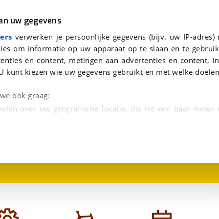
r
Kampeer
van uw gegevens
aag te beantwoorden.
viaBOVAG.nl verwerkt je persoonsgegevens om je aanvraag zo goed mogelijk bij de aanbieder te brengen. Lees hi
ers
verwerken je persoonlijke gegevens (bijv. uw IP-adres)
S
ies om informatie op uw apparaat op te slaan en te gebruik
enties en content, metingen aan advertenties en content, in
U kunt kiezen wie uw gegevens gebruikt en met welke doelen
n we ook graag:
elen over uw geografische locatie, die tot een paar meter
1
/
1
entificeren door het actief te scannen op specifieke
 persoonlijke gegevens worden verwerkt en stel uw voo
unt uw toestemming op elk moment wijzigen of in
kbare technieken zorgen we voor een betere en meer persoon
en ervoor dat de website goed werkt. Ook gebruiken we anal