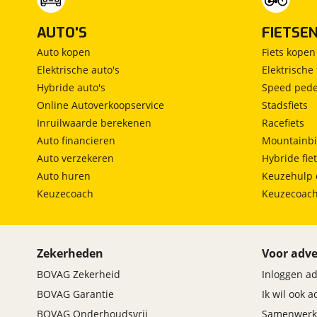
AUTO'S
FIETSE
Auto kopen
Fiets kopen
Elektrische auto's
Elektrische 
Hybride auto's
Speed pede
Online Autoverkoopservice
Stadsfiets
Inruilwaarde berekenen
Racefiets
Auto financieren
Mountainbi
Auto verzekeren
Hybride fie
Auto huren
Keuzehulp 
Keuzecoach
Keuzecoac
Zekerheden
Voor adve
BOVAG Zekerheid
Inloggen a
BOVAG Garantie
Ik wil ook 
BOVAG Onderhoudsvrij
Samenwerk