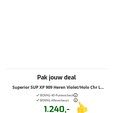
Pak jouw deal
Superior SUP XP 909 Heren Violet/Holo Chr L
2023
BOVAG 40-Puntencheck
BOVAG Afleverbeurt
1.240,-
Vraag een
Stel een
vraag
proefrit
!