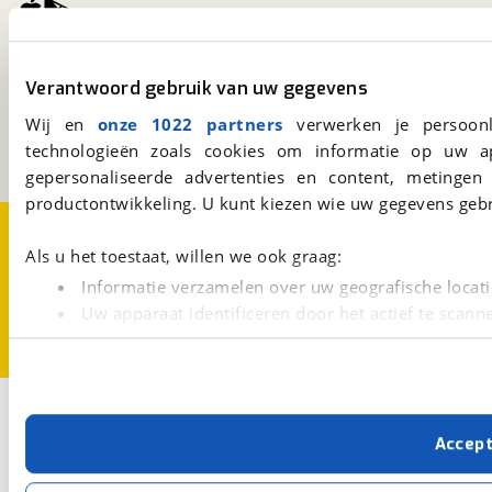
viaBOVAG.nl
Verantwoord gebruik van uw gegevens
Kosterijland
15
3981 AJ
Bunnik
Wij en
onze 1022 partners
verwerken je persoonl
Een initiatief van
technologieën zoals cookies om informatie op uw a
BOVAG
gepersonaliseerde advertenties en content, metingen
productontwikkeling. U kunt kiezen wie uw gegevens gebr
Over viaBOVAG.nl
Disclaimer- en Privacyverklaring
Cookievoorkeuren
Vacatures
Als u het toestaat, willen we ook graag:
Informatie verzamelen over uw geografische locati
Uw apparaat identificeren door het actief te scann
Lees meer over hoe uw persoonlijke gegevens worden ve
U kunt uw toestemming op elk moment wijzigen of intrekk
Met cookies en vergelijkbare technieken zorgen we voor 
Accep
cookies zorgen ervoor dat de website goed werkt. Ook g
verbeteren. We tonen je graag relevante advertenties e