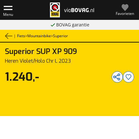
Favorieten
Menu
BOVAG garantie
|
Fiets
>
Mountainbike
>
Superior
Superior
SUP XP 909
1
/
1
Heren Violet/Holo Chr L 2023
1.240,-