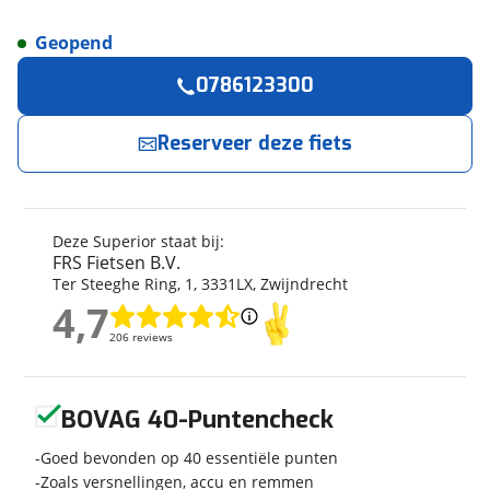
Geopend
Reserveer
nu!
Algemeen
0786123300
Merk
Superior
FRS Fietsen B.V.
neemt snel contact met je op.
Model
SUP XP 909
Reserveer deze fiets
Modeljaar
2023
Jouw contactgegevens
Soort fiets
Mountainbike
Naam
Frametype
Heren
Deze Superior staat bij:
Nieuw of occasion
Nieuw
FRS Fietsen B.V.
Ter Steeghe Ring
,
1
,
3331LX
,
Zwijndrecht
4,7
E-mailadres
4,7
206 reviews
206 reviews
Techniek
Geen reviews gevonden
Telefoonnummer (optioneel)
Fabriekskleur
Violet/Holo Chr
BOVAG 40-Puntencheck
Goed bevonden op 40 essentiële punten
Zoals versnellingen, accu en remmen