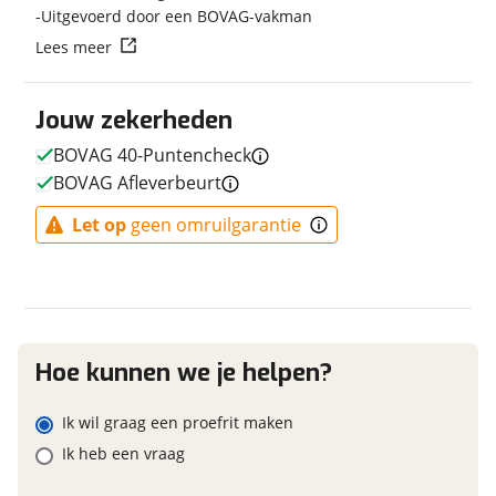
E-bike
Uitgevoerd door een BOVAG-vakman
Vraag mijn reservering aan
Lees meer
Elektrisch?
Niet elektrisch
viaBOVAG.nl verwerkt je persoonsgegevens om je aanvraag zo
goed mogelijk bij de aanbieder te brengen. Lees hier meer
Jouw zekerheden
over in onze
privacyverklaring
.
BOVAG 40-Puntencheck
Financieel
BOVAG Afleverbeurt
Prijs
€ 1.240,-
Let op
geen omruilgarantie
BTW/marge
BTW
Bijtellingspercentage
7 %
Nieuwprijs
€ 1.240,-
Hoe kunnen we je helpen?
Garanties
Ik wil graag een proefrit maken
BOVAG Garantie
Fabrieksgarantie van
Ik heb een vraag
toepassing
Fabrieksgarantie
Ja