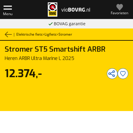
Favorieten
Menu
BOVAG garantie
|
Elektrische fiets
>
Ligfiets
>
Stromer
Stromer
ST5 Smartshift ARBR
1
/
1
Heren ARBR Ultra Marine L 2025
12.374,-