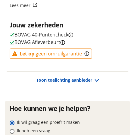
Lees meer
Fabriekskleur
ARBR Ultra Marine
Vraag mijn reservering aan
Type remsysteem voor
Schijfrem
Jouw zekerheden
Merk remsysteem voor
STROMER
viaBOVAG.nl verwerkt je persoonsgegevens om je aanvraag zo
goed mogelijk bij de aanbieder te brengen. Lees hier meer
Type primair remsysteem
Schijfrem
BOVAG 40-Puntencheck
over in onze
privacyverklaring
.
achter
BOVAG Afleverbeurt
Merk primair remsysteem
STROMER
achter
Let op
geen omruilgarantie
Toon toelichting aanbieder
E-bike
Elektrisch?
Ja, E-bike
Hoe kunnen we je helpen?
Financieel
Ik wil graag een proefrit maken
Ik heb een vraag
Prijs
€ 12.374,-