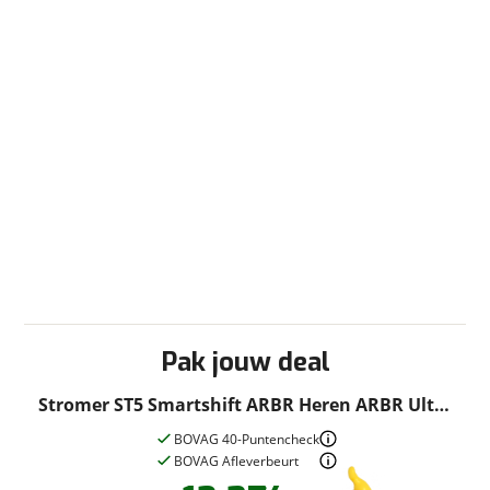
Pak jouw deal
Stromer ST5 Smartshift ARBR Heren ARBR Ultra
Marine L 2025
BOVAG 40-Puntencheck
BOVAG Afleverbeurt