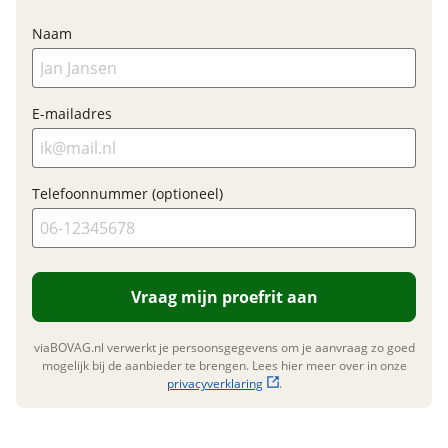
BTW/marge
BTW
Naam
Bijtellingspercentage
7 %
Nieuwprijs
€ 12.374,-
E-mailadres
Garanties
Telefoonnummer (optioneel)
BOVAG Garantie
Fabrieksgarantie van
toepassing
Fabrieksgarantie
Ja
Vraag mijn proefrit aan
viaBOVAG.nl verwerkt je persoonsgegevens om je aanvraag zo goed
mogelijk bij de aanbieder te brengen. Lees hier meer over in onze
privacyverklaring
.