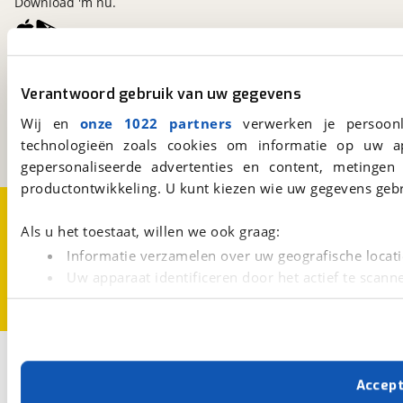
Download 'm nu.
viaBOVAG.nl
Verantwoord gebruik van uw gegevens
Kosterijland
15
3981 AJ
Bunnik
Wij en
onze 1022 partners
verwerken je persoonl
Een initiatief van
technologieën zoals cookies om informatie op uw a
BOVAG
gepersonaliseerde advertenties en content, metingen
productontwikkeling. U kunt kiezen wie uw gegevens gebr
Over viaBOVAG.nl
Disclaimer- en Privacyverklaring
Cookievoorkeuren
Vacatures
Als u het toestaat, willen we ook graag:
Informatie verzamelen over uw geografische locati
Uw apparaat identificeren door het actief te scann
Lees meer over hoe uw persoonlijke gegevens worden ve
U kunt uw toestemming op elk moment wijzigen of intrekk
Met cookies en vergelijkbare technieken zorgen we voor 
Accep
cookies zorgen ervoor dat de website goed werkt. Ook g