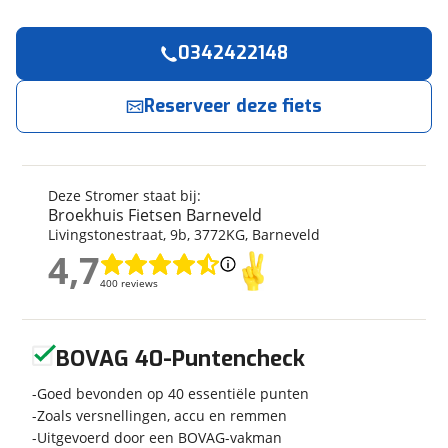
0342422148
Reserveer
nu!
Algemeen
Merk
Stromer
Reserveer deze fiets
Broekhuis Fietsen Barneveld
neemt snel
contact met je op.
Model
ST5 Smartshift ARBR
Modeljaar
2025
Jouw contactgegevens
Soort fiets
Ligfiets
Deze Stromer staat bij:
Frametype
Heren
Broekhuis Fietsen Barneveld
Naam
Livingstonestraat
,
9
b
,
3772KG
,
Barneveld
Wielmaat
27 inch
4,7
Nieuw of occasion
Nieuw
4,7
400 reviews
400 reviews
E-mailadres
Geen reviews gevonden
BOVAG 40-Puntencheck
Techniek
Telefoonnummer (optioneel)
Aantal versnellingen
Goed bevonden op 40 essentiële punten
9
Zoals versnellingen, accu en remmen
Framemateriaal
Aluminium
Uitgevoerd door een BOVAG-vakman
Kleur
Blauw