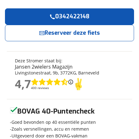
0342422148
Reserveer
nu!
Algemeen
Merk
Stromer
Reserveer deze fiets
Jansen 2wielers Magazijn
neemt snel contact
met je op.
Model
ST2 Pinion
Modeljaar
2024
Jouw contactgegevens
Soort fiets
Ligfiets
Deze Stromer staat bij:
Frametype
Heren
Jansen 2wielers Magazijn
Naam
Livingstonestraat
,
9
b
,
3772KG
,
Barneveld
Wielmaat
27 inch
4,7
Nieuw of occasion
Nieuw
4,7
400 reviews
400 reviews
E-mailadres
Geen reviews gevonden
BOVAG 40-Puntencheck
Techniek
Telefoonnummer (optioneel)
Aantal versnellingen
Goed bevonden op 40 essentiële punten
6
Zoals versnellingen, accu en remmen
Framemateriaal
Aluminium
Uitgevoerd door een BOVAG-vakman
Kleur
Grijs