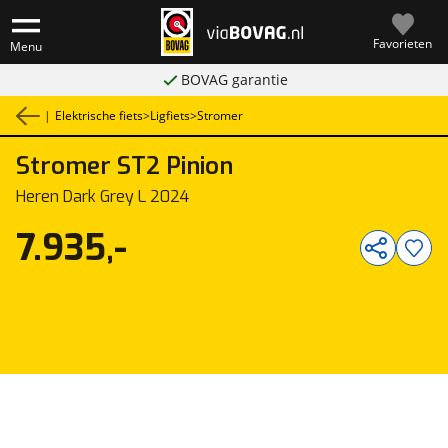
Favorieten
Menu
BOVAG garantie
|
Elektrische fiets
>
Ligfiets
>
Stromer
Stromer
ST2 Pinion
1
/
2
Heren Dark Grey L 2024
7.935,-