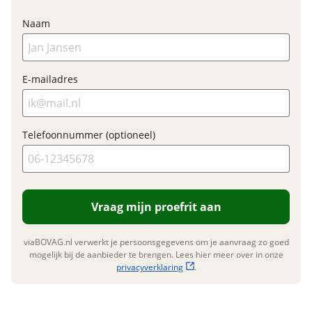
BTW/marge
BTW
Naam
Bijtellingspercentage
7 %
Nieuwprijs
€ 7.935,-
E-mailadres
Garanties
Telefoonnummer (optioneel)
BOVAG Garantie
Fabrieksgarantie van
toepassing
Fabrieksgarantie
Ja
Vraag mijn proefrit aan
viaBOVAG.nl verwerkt je persoonsgegevens om je aanvraag zo goed
mogelijk bij de aanbieder te brengen. Lees hier meer over in onze
privacyverklaring
.