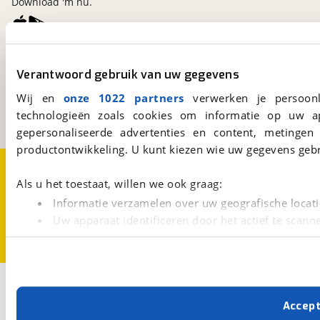
Download 'm nu.
viaBOVAG.nl
Verantwoord gebruik van uw gegevens
Kosterijland
15
3981 AJ
Bunnik
Wij en
onze 1022 partners
verwerken je persoonl
Een initiatief van
technologieën zoals cookies om informatie op uw a
BOVAG
gepersonaliseerde advertenties en content, metingen
productontwikkeling. U kunt kiezen wie uw gegevens gebr
Over viaBOVAG.nl
Disclaimer- en Privacyverklaring
Cookievoorkeuren
Vacatures
Als u het toestaat, willen we ook graag:
Informatie verzamelen over uw geografische locati
Uw apparaat identificeren door het actief te scann
Lees meer over hoe uw persoonlijke gegevens worden ve
U kunt uw toestemming op elk moment wijzigen of intrekk
Met cookies en vergelijkbare technieken zorgen we voor 
Accep
cookies zorgen ervoor dat de website goed werkt. Ook g