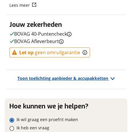
Lees meer
Fabriekskleur
Dark Grey
Vraag mijn reservering aan
Type remsysteem voor
Schijfrem
Jouw zekerheden
Merk remsysteem voor
STROMER
viaBOVAG.nl verwerkt je persoonsgegevens om je aanvraag zo
goed mogelijk bij de aanbieder te brengen. Lees hier meer
Type primair remsysteem
Schijfrem
BOVAG 40-Puntencheck
over in onze
privacyverklaring
.
achter
BOVAG Afleverbeurt
Merk primair remsysteem
STROMER
achter
Let op
geen omruilgarantie
Toon toelichting aanbieder & accupakketten
E-bike
Elektrisch?
Ja, E-bike
Hoe kunnen we je helpen?
Financieel
Ik wil graag een proefrit maken
Ik heb een vraag
Prijs
€ 7.935,-