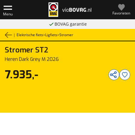
Favorieten
Menu
BOVAG garantie
|
Elektrische fiets
>
Ligfiets
>
Stromer
Stromer
ST2
1
/
1
Heren Dark Grey M 2026
7.935,-