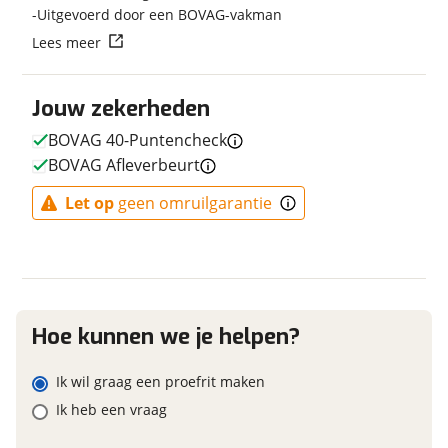
Uitgevoerd door een BOVAG-vakman
Vraag mijn reservering aan
E-bike
Lees meer
Elektrisch?
Ja, E-bike
viaBOVAG.nl verwerkt je persoonsgegevens om je aanvraag zo
Jouw zekerheden
goed mogelijk bij de aanbieder te brengen. Lees hier meer
over in onze
privacyverklaring
.
BOVAG 40-Puntencheck
BOVAG Afleverbeurt
Financieel
Let op
geen omruilgarantie
Prijs
€ 7.935,-
BTW/marge
BTW
Bijtellingspercentage
7 %
Nieuwprijs
€ 7.935,-
Hoe kunnen we je helpen?
Ik wil graag een proefrit maken
Garanties
Ik heb een vraag
BOVAG Garantie
Fabrieksgarantie van
toepassing