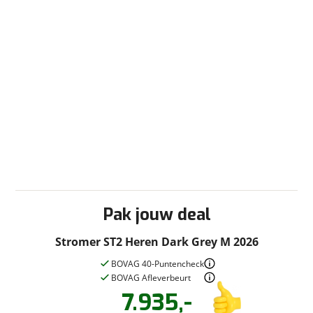
Pak jouw deal
Stromer ST2 Heren Dark Grey M 2026
BOVAG 40-Puntencheck
BOVAG Afleverbeurt
7.935,-
Vraag een
Stel een
vraag
proefrit
!