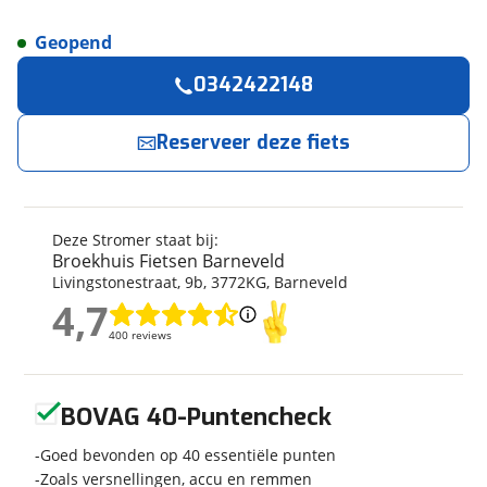
Geopend
Reserveer
nu!
Algemeen
0342422148
Merk
Stromer
Broekhuis Fietsen Barneveld
neemt snel
contact met je op.
Model
ST2
Reserveer deze fiets
Modeljaar
2026
Jouw contactgegevens
Soort fiets
Ligfiets
Frametype
Heren
Deze Stromer staat bij:
Naam
Nieuw of occasion
Nieuw
Broekhuis Fietsen Barneveld
Livingstonestraat
,
9
b
,
3772KG
,
Barneveld
4,7
4,7
E-mailadres
400 reviews
400 reviews
Techniek
Geen reviews gevonden
Kleur
Grijs
BOVAG 40-Puntencheck
Telefoonnummer (optioneel)
Fabriekskleur
Dark Grey
Goed bevonden op 40 essentiële punten
Zoals versnellingen, accu en remmen