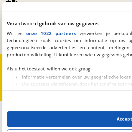
viaBOVAG.nl
Verantwoord gebruik van uw gegevens
Kosterijland
15
3981 AJ
Bunnik
Wij en
onze 1022 partners
verwerken je persoonl
Een initiatief van
technologieën zoals cookies om informatie op uw a
BOVAG
gepersonaliseerde advertenties en content, metingen
productontwikkeling. U kunt kiezen wie uw gegevens gebr
Over viaBOVAG.nl
Disclaimer- en Privacyverklaring
Cookievoorkeuren
Vacatures
Als u het toestaat, willen we ook graag:
Informatie verzamelen over uw geografische locati
Uw apparaat identificeren door het actief te scann
Lees meer over hoe uw persoonlijke gegevens worden ve
U kunt uw toestemming op elk moment wijzigen of intrekk
Met cookies en vergelijkbare technieken zorgen we voor 
Accep
cookies zorgen ervoor dat de website goed werkt. Ook g
verbeteren. We tonen je graag relevante advertenties e