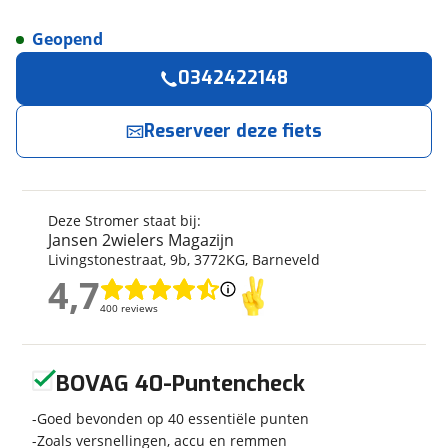
Geopend
Reserveer
nu!
Algemeen
0342422148
Merk
Stromer
Jansen 2wielers Magazijn
neemt snel contact
met je op.
Model
ST1 LCI
Reserveer deze fiets
Modeljaar
2025
Jouw contactgegevens
Soort fiets
Ligfiets
Frametype
Heren
Deze Stromer staat bij:
Naam
Wielmaat
27 inch
Jansen 2wielers Magazijn
Livingstonestraat
,
9
b
,
3772KG
,
Barneveld
Nieuw of occasion
Nieuw
4,7
4,7
E-mailadres
400 reviews
400 reviews
Techniek
Geen reviews gevonden
BOVAG 40-Puntencheck
Telefoonnummer (optioneel)
Transmissie
Derailleur
Goed bevonden op 40 essentiële punten
Aantal versnellingen
9
Zoals versnellingen, accu en remmen
Framemateriaal
Aluminium