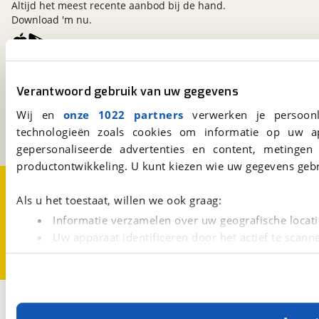
Altijd het meest recente aanbod bij de hand.
Download 'm nu.
viaBOVAG.nl
Verantwoord gebruik van uw gegevens
Kosterijland
15
3981 AJ
Bunnik
Wij en
onze 1022 partners
verwerken je persoonl
Een initiatief van
technologieën zoals cookies om informatie op uw a
BOVAG
gepersonaliseerde advertenties en content, metingen
productontwikkeling. U kunt kiezen wie uw gegevens gebr
Over viaBOVAG.nl
Disclaimer- en Privacyverklaring
Cookievoorkeuren
Vacatures
Als u het toestaat, willen we ook graag:
Informatie verzamelen over uw geografische locati
Uw apparaat identificeren door het actief te scann
Lees meer over hoe uw persoonlijke gegevens worden ve
U kunt uw toestemming op elk moment wijzigen of intrekk
Met cookies en vergelijkbare technieken zorgen we voor 