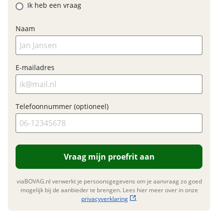
Ik heb een vraag
Prijs
€ 4.900,-
BTW/marge
BTW
Naam
Bijtellingspercentage
7 %
Nieuwprijs
€ 5.804,-
E-mailadres
Garanties
Telefoonnummer (optioneel)
BOVAG Garantie
Fabrieksgarantie van
toepassing
Fabrieksgarantie
Ja
Vraag mijn proefrit aan
viaBOVAG.nl verwerkt je persoonsgegevens om je aanvraag zo goed
mogelijk bij de aanbieder te brengen. Lees hier meer over in onze
privacyverklaring
.