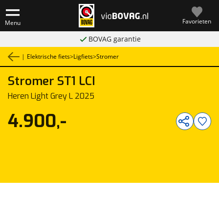
Favorieten
Menu
BOVAG garantie
|
Elektrische fiets
>
Ligfiets
>
Stromer
Stromer
ST1 LCI
1
/
2
Heren Light Grey L 2025
4.900,-