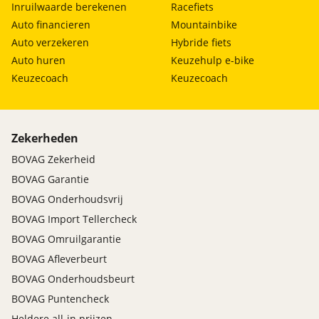
Inruilwaarde berekenen
Racefiets
Auto financieren
Mountainbike
Auto verzekeren
Hybride fiets
Auto huren
Keuzehulp e-bike
Keuzecoach
Keuzecoach
Zekerheden
BOVAG Zekerheid
BOVAG Garantie
BOVAG Onderhoudsvrij
BOVAG Import Tellercheck
BOVAG Omruilgarantie
BOVAG Afleverbeurt
BOVAG Onderhoudsbeurt
BOVAG Puntencheck
Heldere all-in prijzen