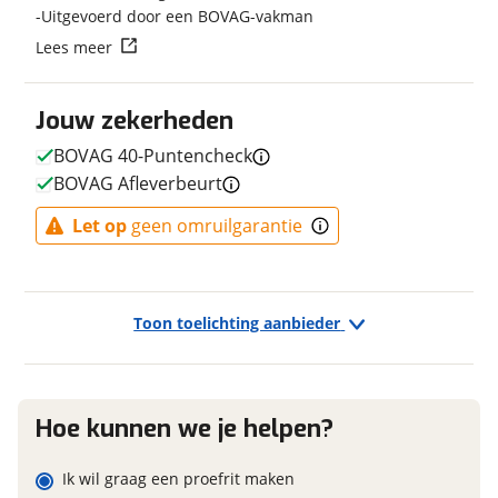
Uitgevoerd door een BOVAG-vakman
Kleur
Grijs
Vraag mijn reservering aan
Lees meer
Fabriekskleur
Light Grey
Type remsysteem voor
Schijfrem
viaBOVAG.nl verwerkt je persoonsgegevens om je aanvraag zo
Jouw zekerheden
goed mogelijk bij de aanbieder te brengen. Lees hier meer
Merk remsysteem voor
STROMER
over in onze
privacyverklaring
.
Type primair remsysteem
Schijfrem
BOVAG 40-Puntencheck
achter
BOVAG Afleverbeurt
Merk primair remsysteem
STROMER
achter
Let op
geen omruilgarantie
Toon toelichting aanbieder
E-bike
Elektrisch?
Ja, E-bike
Hoe kunnen we je helpen?
Financieel
Ik wil graag een proefrit maken